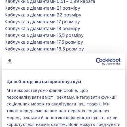
Каблучки з діамантами 0.51 – 0.99 карата
Каблучка з діамантами 21 розміру
Каблучка з діамантами 22 розміру
Каблучка з діамантами 17 розміру
Каблучка з діамантами 18 розміру
Каблучка з діамантами 15,5 розміру
Каблучка з діамантами 17,5 розміру
Каблучка з діамантами 18,5 розміру
Каблучка з діамантами 20 розміру
Каблучка з діамантами 15 розміру
Каблучка з діамантами 21,5 розміру
Каблучка з діамантами 20,5 розміру
Ця веб-сторінка використовує кукі
Каблучка з імітацією великого діаманта
Каблучка з великим діамантом
Ми використовуємо файли cookie, щоб
Класична каблучка з діамантами
персоналізувати вміст і рекламу, інтегрувати функції
Ажурна каблучка з діамантами
соціальних мереж та аналізувати наш трафік. Ми
Каблучка солітер з діамантом
також передаємо нашим партнерам із соціальних
Каблучка з трьома діамантами
мереж, реклами й аналітики інформацію про те, як ви
Весільна каблучка з діамантами
користуєтеся нашим сайтом. Вони можуть поєднувати