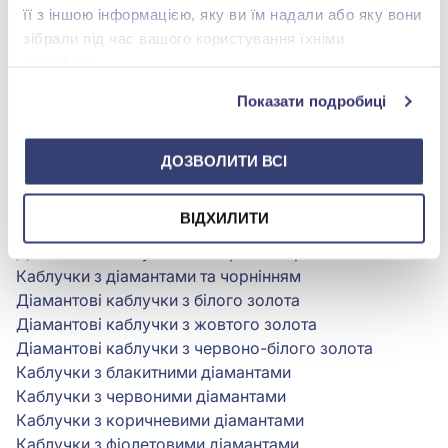
Ексклюзивна каблучка з діамантами
її з іншою інформацією, яку ви їм надали або яку вони
Каблучка Квітка з діамантами
зібрали під час вашого користування їхніми
Каблучка Метелик з діамантами
службами.
Каблучка з бантиком і діамантами
Показати подробиці
Геометричні каблучки з діамантами
Каблучка з діамантом з огранюванням Принцеса
Каблучка з діамантом з огранюванням Маркіз
ДОЗВОЛИТИ ВСІ
Каблучки з діамантами з трикутним огранюванням
Каблучки з діамантами з овальним огранюванням
ВІДХИЛИТИ
Каблучки з діамантами та алмазною гранню
Діамантові каблучки з лазерною обробкою
Каблучки з діамантами та чорнінням
Діамантові каблучки з білого золота
Діамантові каблучки з жовтого золота
Діамантові каблучки з червоно-білого золота
Каблучки з блакитними діамантами
Каблучки з червоними діамантами
Каблучки з коричневими діамантами
Каблучки з фіолетовими діамантами