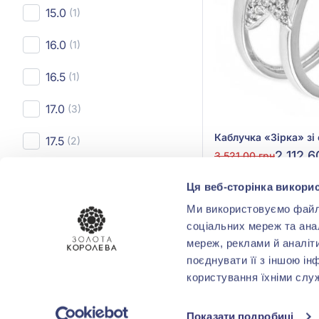
15.0
(1)
16.0
(1)
16.5
(1)
17.0
(3)
17.5
(2)
2 112,6
3 521,00 грн
(арт. К2Ф/1352)
Ця веб-сторінка викорис
ВСТАВКА
Ми використовуємо файли 
Куп
Без вставки
(2)
соціальних мереж та ана
мереж, реклами й аналіт
Фіаніт/куб.цирконій
(3)
поєднувати її з іншою ін
користування їхніми слу
КОЛІР ВСТАВКИ
Показати подробиці