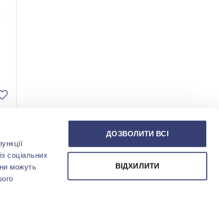
ДОЗВОЛИТИ ВСІ
ункції
із соціальних
ВІДХИЛИТИ
они можуть
шого