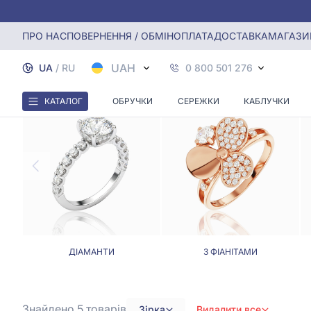
Головна
Каблучки
Каблучки зірка
ПРО НАС
ПОВЕРНЕННЯ / ОБМІН
ОПЛАТА
ДОСТАВКА
МАГАЗИ
UAH
UA
/
RU
0 800 501 276
КАТАЛОГ
ОБРУЧКИ
СЕРЕЖКИ
КАБЛУЧКИ
ДІАМАНТИ
З ФІАНІТАМИ
Знайдено 5
товарів
Зірка
Видалити все