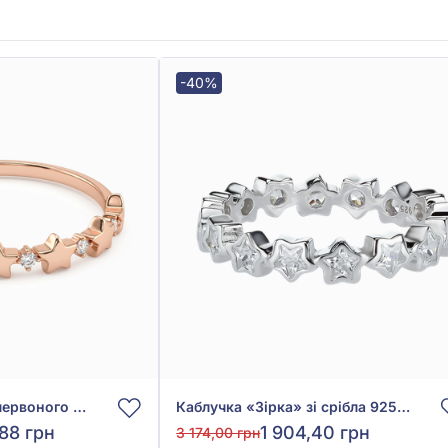
-40%
Каблучка «Зірка» з червоного золота 585° з фіанітом/куб.цирконієм, арт. 140924
Каблучка «Зірка» зі срібла 925° з фіанітом/куб.цирконієм, арт. 510339б
,88 грн
1 904,40 грн
3 174,00 грн