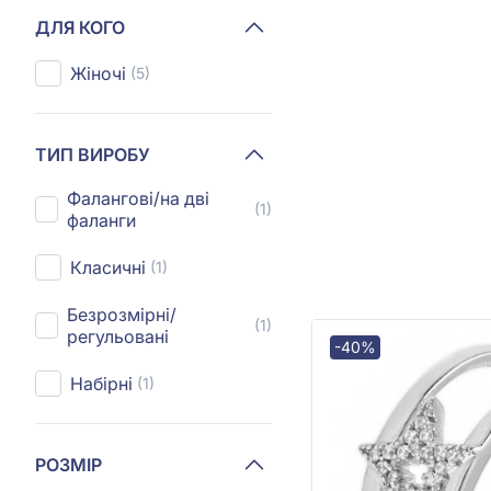
ДЛЯ КОГО
Жіночі
(5)
ТИП ВИРОБУ
Фалангові/на дві
(1)
фаланги
Класичні
(1)
Безрозмірні/
(1)
регульовані
-40%
Набірні
(1)
РОЗМІР