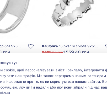
Каблучка «Зірка» зі срібла 925° з фіанітом/куб.цирконієм, арт. К2Ф/1352
Каблучка "Зірка" зі срібла 925°, арт. 1090
0 грн
1 559,40 грн
2 599,00 грн
(арт. 1090)
товує кукі
cookie, щоб персоналізувати вміст і рекламу, інтегрувати ф
ити
Купити
лізувати наш трафік. Ми також передаємо нашим партнерам 
ики інформацію про те, як ви користуєтеся нашим сайтом. В
формацією, яку ви їм надали або яку вони зібрали під час ва
жбами.