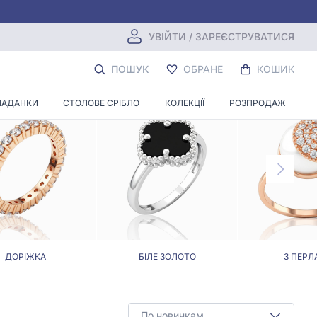
УВІЙТИ / ЗАРЕЄСТРУВАТИСЯ
ПОШУК
ОБРАНЕ
КОШИК
ЛАДАНКИ
СТОЛОВЕ СРІБЛО
КОЛЕКЦІЇ
РОЗПРОДАЖ
ДОРІЖКА
БІЛЕ ЗОЛОТО
З ПЕРЛ
По новинкам