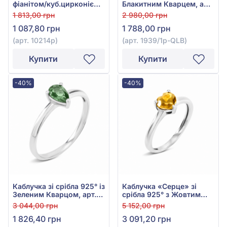
фіанітом/куб.цирконієм,
Блакитним Кварцем, арт.
арт. 10214р
1939/1р-QLB
1 813,00 грн
2 980,00 грн
1 087,80 грн
1 788,00 грн
(арт. 10214р)
(арт. 1939/1р-QLB)
Купити
Купити
-40%
-40%
Каблучка зі срібла 925° із
Каблучка «Серце» зі
Зеленим Кварцом, арт.
срібла 925° з Жовтим
1936/1р-QGR
Цитрином, арт. 1927/1р-
3 044,00 грн
5 152,00 грн
CITR
1 826,40 грн
3 091,20 грн