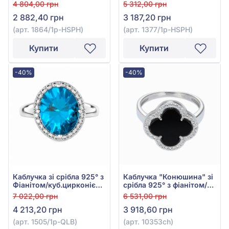
1864/1р-HSPH
арт. 1377/1р-HSPH
4 804,00 грн
5 312,00 грн
2 882,40 грн
3 187,20 грн
(арт. 1864/1р-HSPH)
(арт. 1377/1р-HSPH)
Купити
Купити
-40%
-40%
Каблучка зі срібла 925° з
Каблучка "Конюшина" зі
Фіанітом/куб.цирконієм
срібла 925° з фіанітом/
та Блакитним Кварцом,
куб.цирконієм та чорним
7 022,00 грн
6 531,00 грн
арт. 1505/1р-QLB
ониксом, арт. 10353ch
4 213,20 грн
3 918,60 грн
(арт. 1505/1р-QLB)
(арт. 10353ch)