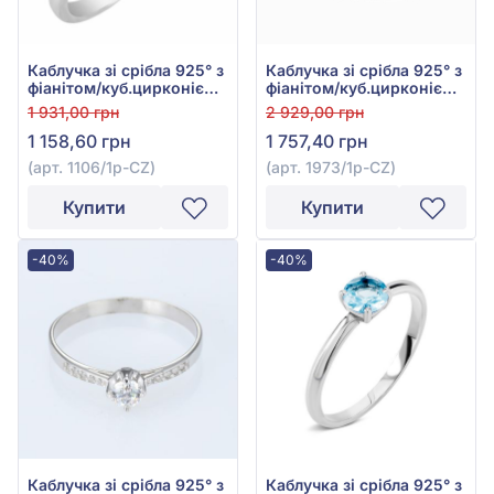
Каблучка зі срібла 925° з
Каблучка зі срібла 925° з
фіанітом/куб.цирконієм,
фіанітом/куб.цирконієм,
арт. 1106/1р-СZ
арт. 1973/1р-CZ
1 931,00 грн
2 929,00 грн
1 158,60 грн
1 757,40 грн
(арт. 1106/1р-СZ)
(арт. 1973/1р-CZ)
Купити
Купити
-40%
-40%
Каблучка зі срібла 925° з
Каблучка зі срібла 925° з