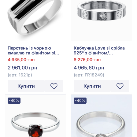
Перстень із чорною
Каблучка Love зі срібла
емаллю та фіанітом зі
925° з фіанітом/
срібла 925°, арт. 1621р
куб.цирконієм, арт.
4 935,00 грн
8 276,00 грн
FR18249
2 961,00 грн
4 965,60 грн
(арт. 1621р)
(арт. FR18249)
Купити
Купити
-40%
-40%