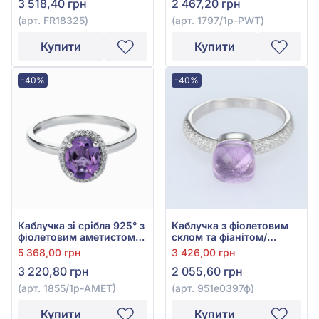
3 518,40 грн
2 467,20 грн
(арт. FR18325)
(арт. 1797/1р-PWT)
Купити
Купити
-40%
-40%
Каблучка зі срібла 925° з
Каблучка з фіолетовим
фіолетовим аметистом
склом та фіанітом/
та фіанітом, арт. 1855/1р-
куб.цирконієм із срібла
5 368,00 грн
3 426,00 грн
АМЕТ
925°, арт. 951е0397ф
3 220,80 грн
2 055,60 грн
(арт. 1855/1р-АМЕТ)
(арт. 951е0397ф)
Купити
Купити