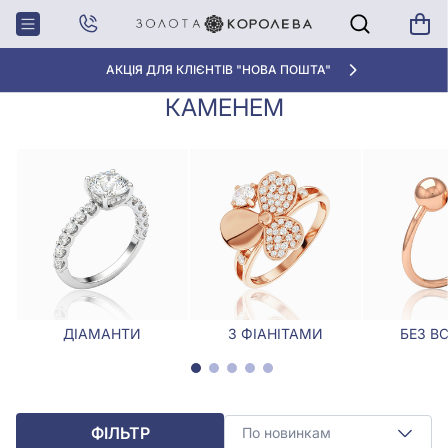
Головна
Каблучки
Срібна каблучка з одним каменем
СРІБНА КАБЛУЧКА З ОДНИМ
АКЦІЯ ДЛЯ КЛІЄНТІВ "НОВА ПОШТА"
КАМЕНЕМ
ДІАМАНТИ
З ФІАНІТАМИ
БЕЗ В
ФІЛЬТР
По новинкам