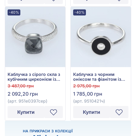
-40%
-40%
Каблучка з сірого скла з
Каблучка з чорним
кубічним цирконієм із
онiксом та фіанітом із
срібла 925°, арт.
срібла 925°, арт.
3 487,00 грн
2 975,00 грн
951е0397сер
9510421ч
2 092,20 грн
1 785,00 грн
(арт. 951е0397сер)
(арт. 9510421ч)
Купити
Купити