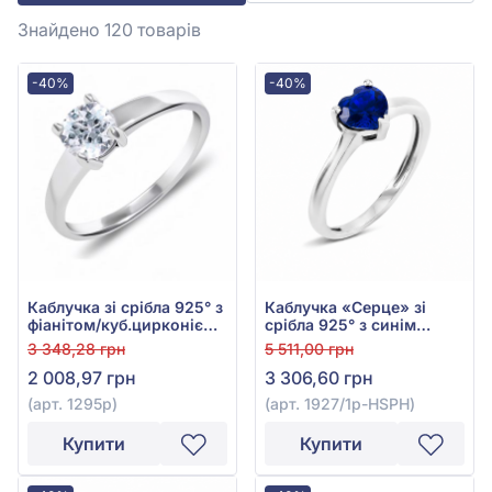
Знайдено 120
товарів
-40%
-40%
Каблучка зі срібла 925° з
Каблучка «Серце» зі
фіанітом/куб.цирконієм,
срібла 925° з синім
арт. 1295р
сапфіром, арт. 1927/1р-
3 348,28 грн
5 511,00 грн
HSPH
2 008,97 грн
3 306,60 грн
(арт. 1295р)
(арт. 1927/1р-HSPH)
Купити
Купити