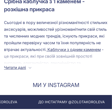
Срібна каблучка з 1 каменем -
розкішна прикраса
Сьогодні в пору величезної різноманітності стильних
аксесуарів, можливостей урізноманітнити свій стиль
та численних модних трендів, існують прикраси, які
пройшли перевірку часом та їхня популярність не
втрачає актуальності.
Каблучки з одним каменем
-
це прикраси, які при своїй зовнішній простоті
виграють елегантністю, лаконічністю та
Читати далі
універсальністю. Складно знайти ювелірний виріб,
який би вписувався в будь-який стиль та образ, а
також був ідеальним для будь-якого приводу, як
МИ У INSTAGRAM
срібне кільце з камінчиком.
Види каменів, дизайн оправи
ДО ІНСТАГРАМУ @ZOLOTAKOROLEVA
ДО ІНСТ
Срібло чудово поєднується з самоцвітами та