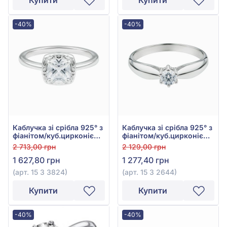
Купити
Купити
-40%
-40%
Каблучка зі срібла 925° з
Каблучка зі срібла 925° з
фіанітом/куб.цирконієм,
фіанітом/куб.цирконієм,
арт. 15 3 3824
арт. 15 3 2644
2 713,00 грн
2 129,00 грн
1 627,80 грн
1 277,40 грн
(арт. 15 3 3824)
(арт. 15 3 2644)
Купити
Купити
-40%
-40%