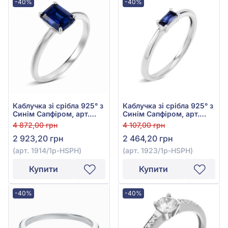
-40%
-40%
Каблучка зі срібла 925° з
Каблучка зі срібла 925° з
Синім Сапфіром, арт.
Синім Сапфіром, арт.
1914/1р-HSPH
1923/1р-HSPH
4 872,00 грн
4 107,00 грн
2 923,20 грн
2 464,20 грн
(арт. 1914/1р-HSPH)
(арт. 1923/1р-HSPH)
Купити
Купити
-40%
-40%