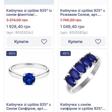
Каблучка зі срібла 925° із
Каблучка зі срібла 925° з
синім фіанітом/
Рожевим Склом, арт.
куб.цирконієм, арт.
9510383р
3 214,00 грн
1 749,00 грн
9510324с
1 928,40 грн
1 049,40 грн
(арт. 9510324с)
(арт. 9510383р)
Купити
Купити
-40%
-40%
Каблучка зі срібла 925° з
Каблучка з синім
Синім Сапфіром, арт.
сапфіром зі срібла 925°,