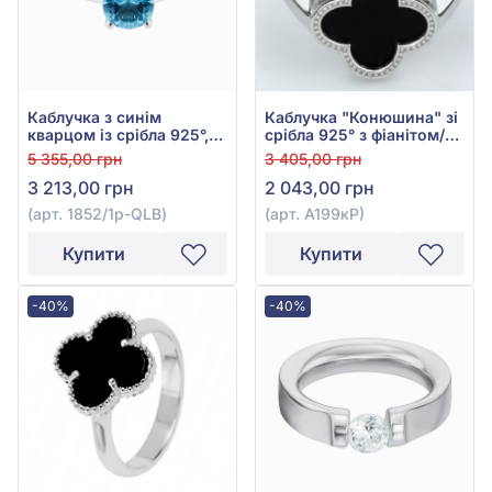
Каблучка з синім
Каблучка "Конюшина" зі
кварцом із срібла 925°,
срібла 925° з фіанітом/
арт. 1852/1р-QLB
куб.цирконієм, арт.
5 355,00 грн
3 405,00 грн
А199кР
3 213,00 грн
2 043,00 грн
(арт. 1852/1р-QLB)
(арт. А199кР)
Купити
Купити
-40%
-40%