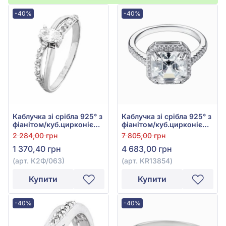
-40%
-40%
Каблучка зі срібла 925° з
Каблучка зі срібла 925° з
фіанітом/куб.цирконієм,
фіанітом/куб.цирконієм,
арт. К2Ф/063
арт. KR13854
2 284,00 грн
7 805,00 грн
1 370,40 грн
4 683,00 грн
(арт. К2Ф/063)
(арт. KR13854)
Купити
Купити
-40%
-40%