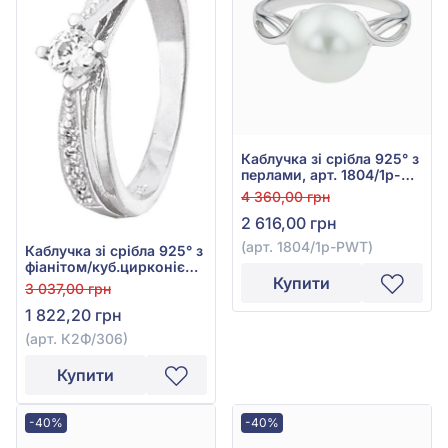
Каблучка зі срібла 925° з
перлами, арт. 1804/1р-
PWT
4 360,00 грн
2 616,00 грн
(арт. 1804/1р-PWT)
Каблучка зі срібла 925° з
фіанітом/куб.цирконієм,
Купити
арт. К2Ф/306
3 037,00 грн
1 822,20 грн
(арт. К2Ф/306)
Купити
-40%
-40%