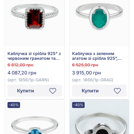
Каблучка зі срібла 925° з
Каблучка з зеленим
червоним гранатом та
агатом зі срібла 925°,
фіанітом (куб. цирконій),
арт. 1866/1р-GRAG
6 812,00 грн
6 525,00 грн
арт. 1856/1р-GARN
4 087,20 грн
3 915,00 грн
(арт. 1856/1р-GARN)
(арт. 1866/1р-GRAG)
Купити
Купити
-40%
-40%