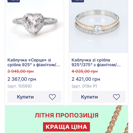
Каблучка «Серце» зі
Каблучка зі срібла
срібла 925° з фіанітом/
925°/375° з фіанітом/
куб.цирконієм, арт.
куб.цирконієм, арт. 019к
3 945,00 грн
4 035,00 грн
10599
Р
2 367,00 грн
2 421,00 грн
(арт. 10599)
(арт. 019к Р)
Купити
Купити