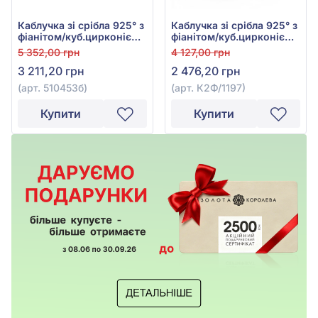
Каблучка зі срібла 925° з
Каблучка зі срібла 925° з
фіанітом/куб.цирконієм,
фіанітом/куб.цирконієм,
арт. 510453б
арт. К2Ф/1197
5 352,00 грн
4 127,00 грн
3 211,20 грн
2 476,20 грн
(арт. 510453б)
(арт. К2Ф/1197)
Купити
Купити