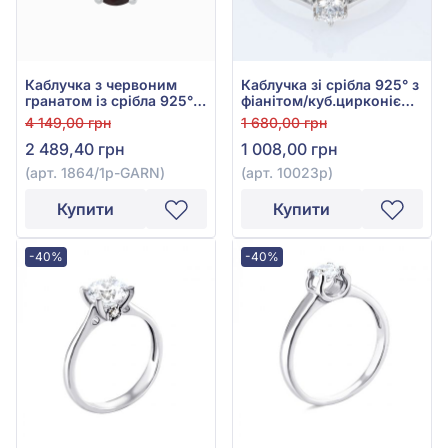
Каблучка з червоним
Каблучка зі срібла 925° з
гранатом із срібла 925°,
фіанітом/куб.цирконієм,
арт. 1864/1р-GARN
арт. 10023р
4 149,00 грн
1 680,00 грн
2 489,40 грн
1 008,00 грн
(арт. 1864/1р-GARN)
(арт. 10023р)
Купити
Купити
-40%
-40%