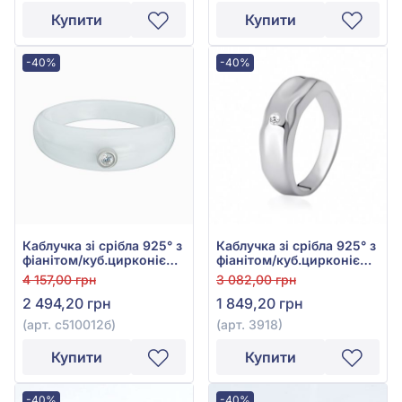
Купити
Купити
-40%
-40%
Каблучка зі срібла 925° з
Каблучка зі срібла 925° з
фіанітом/куб.цирконієм
фіанітом/куб.цирконієм,
та керамікою, арт.
арт. 3918
4 157,00 грн
3 082,00 грн
с510012б
2 494,20 грн
1 849,20 грн
(арт. с510012б)
(арт. 3918)
Купити
Купити
-40%
-40%