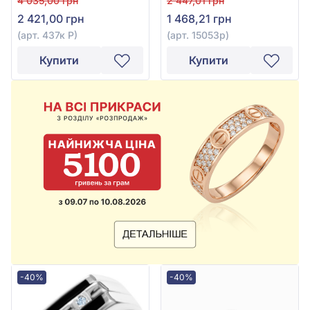
4 035,00 грн
2 447,01 грн
перлами, арт. 437к Р
2 421,00 грн
1 468,21 грн
(арт. 437к Р)
(арт. 15053р)
Купити
Купити
-40%
-40%