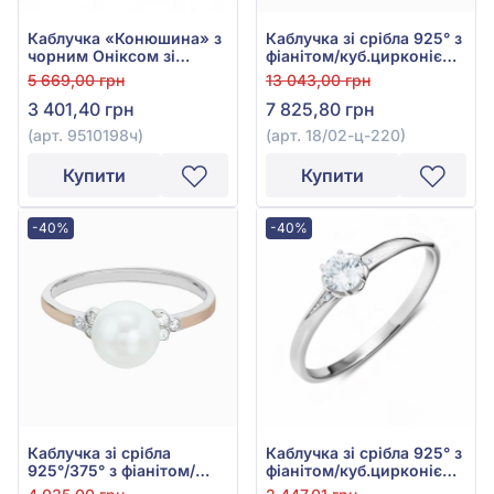
Каблучка «Конюшина» з
Каблучка зі срібла 925° з
чорним Оніксом зі
фіанітом/куб.цирконієм,
срібла 925°, арт.
арт. 18/02-ц-220
5 669,00 грн
13 043,00 грн
9510198ч
3 401,40 грн
7 825,80 грн
(арт. 9510198ч)
(арт. 18/02-ц-220)
Купити
Купити
-40%
-40%
Каблучка зі срібла
Каблучка зі срібла 925° з
925°/375° з фіанітом/
фіанітом/куб.цирконієм,
куб.цирконієм та
арт. 15053р