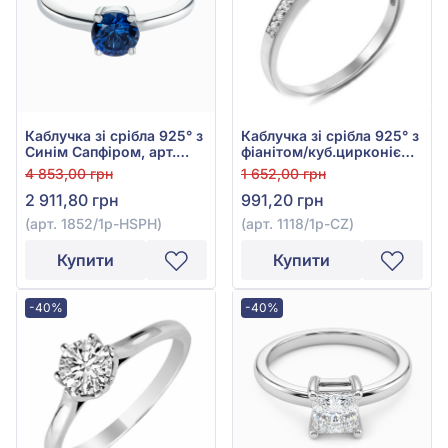
Каблучка зі срібла 925° з
Каблучка зі срібла 925° з
Синім Сапфіром, арт.
фіанітом/куб.цирконієм,
1852/1p-HSPH
арт. 1118/1р-СZ
4 853,00 грн
1 652,00 грн
2 911,80 грн
991,20 грн
(арт. 1852/1p-HSPH)
(арт. 1118/1р-СZ)
Купити
Купити
-40%
-40%