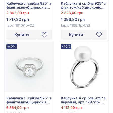
Каблучка зі срібла 925° з
Каблучка зі срібла 925° з
фіанітом/куб.цирконієм,
фіанітом/куб.цирконієм,
арт. 1010/1р-CZ
арт. 1108/1р-СZ
2 862,00 грн
2 328,00 грн
1 717,20 грн
1 396,80 грн
(арт. 1010/1р-CZ)
(арт. 1108/1р-СZ)
Купити
Купити
-40%
-40%
Каблучка зі срібла 925° з
Каблучка зі срібла 925° з
фіанітом/куб.цирконієм,
перлами, арт. 1797/1р-
арт. FR18325
PWT
5 864,00 грн
4 112,00 грн