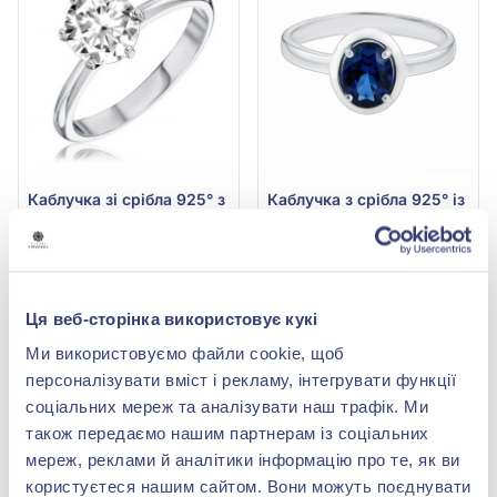
Каблучка зі срібла 925° з
Каблучка з срібла 925° із
фіанітом/куб.цирконієм,
синім гідро. сапфіром,
арт. 81769б
арт. 1737/1p-HSPH
3 562,00 грн
5 102,00 грн
2 137,20 грн
3 061,20 грн
(арт. 81769б)
(арт. 1737/1p-HSPH)
Ця веб-сторінка використовує кукі
Купити
Купити
Ми використовуємо файли cookie, щоб
персоналізувати вміст і рекламу, інтегрувати функції
-40%
-40%
соціальних мереж та аналізувати наш трафік. Ми
також передаємо нашим партнерам із соціальних
мереж, реклами й аналітики інформацію про те, як ви
користуєтеся нашим сайтом. Вони можуть поєднувати