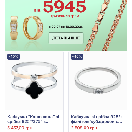
-40%
-40%
Каблучка "Конюшина" зі
Каблучка зі срібла 925° з
срібла 925°/375° з
фіанітом/куб.цирконієм,
Фіанітом/куб.цирконієм,
арт. 11168р
5 457,00 грн
2 508,00 грн
Чорною Емаллю, арт.