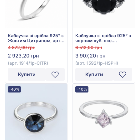
Каблучка зі срібла 925° з
Каблучка зі срібла 925° з
Жовтим Цитрином, арт.
чорним куб. окс.
1914/1р-CITR
цирконію та чорним
4 872,00 грн
6 512,00 грн
гідро. сапфіром, арт.
2 923,20 грн
3 907,20 грн
1592/1р-HSPH
(арт. 1914/1р-CITR)
(арт. 1592/1р-HSPH)
Купити
Купити
-40%
-40%