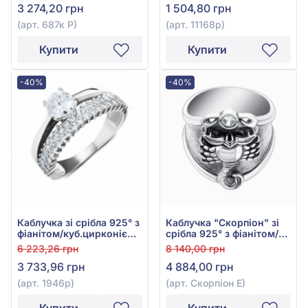
3 274,20 грн
1 504,80 грн
687к Р
(арт. 687к Р)
(арт. 11168р)
Купити
Купити
-40%
-40%
Каблучка зі срібла 925° з
Каблучка "Скорпіон" зі
фіанітом/куб.цирконієм,
срібла 925° з фіанітом/
арт. 1946р
куб.цирконієм, арт.
6 223,26 грн
8 140,00 грн
Скорпіон Е
3 733,96 грн
4 884,00 грн
(арт. 1946р)
(арт. Скорпіон Е)