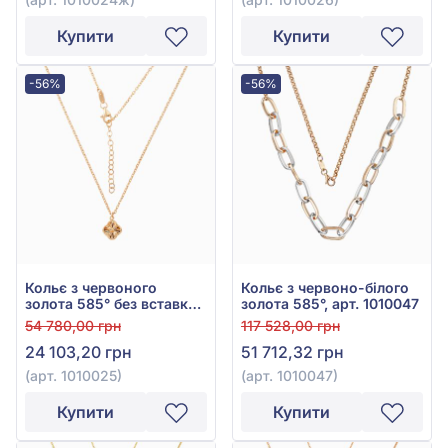
Купити
Купити
-56%
-56%
Кольє з червоного
Кольє з червоно-білого
золота 585° без вставки,
золота 585°, арт. 1010047
арт. 1010025
54 780,00 грн
117 528,00 грн
24 103,20 грн
51 712,32 грн
(арт. 1010025)
(арт. 1010047)
Купити
Купити