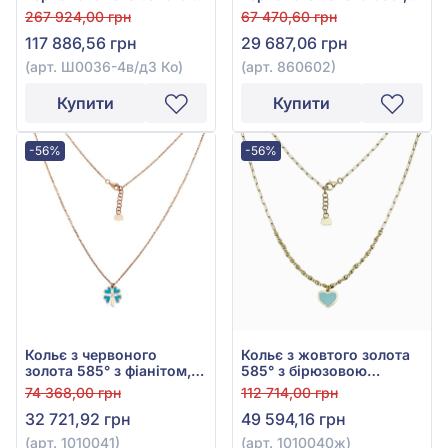
585° з чорним шовком,
арт. 860602
267 924,00 грн
67 470,60 грн
арт. Ш0036-4в/д3 Ко
117 886,56 грн
29 687,06 грн
(арт. Ш0036-4в/д3 Ко)
(арт. 860602)
Купити
Купити
-56%
-56%
Кольє з червоного
Кольє з жовтого золота
золота 585° з фіанітом,
585° з бірюзовою
кубічним цирконієм,
емаллю, арт. 1010040ж
74 368,00 грн
112 714,00 грн
бірюзою та емаллю, арт.
32 721,92 грн
49 594,16 грн
1010041
(арт. 1010041)
(арт. 1010040ж)