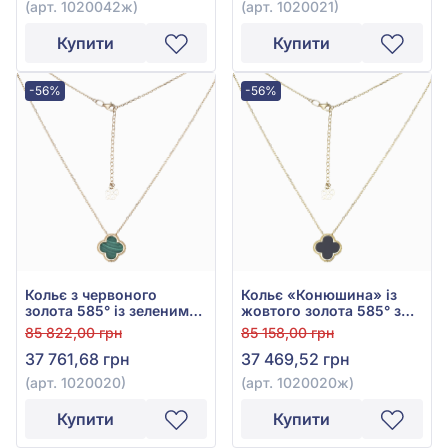
(арт. 1020042ж)
(арт. 1020021)
Купити
Купити
-56%
-56%
Кольє з червоного
Кольє «Конюшина» із
золота 585° із зеленим
жовтого золота 585° з
малахітом, арт. 1020020
Чорним Оніксом, арт.
85 822,00 грн
85 158,00 грн
1020020ж
37 761,68 грн
37 469,52 грн
(арт. 1020020)
(арт. 1020020ж)
Купити
Купити