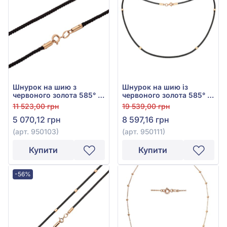
Шнурок на шию з
Шнурок на шию із
червоного золота 585° з
червоного золота 585° з
чорним текстилем, арт.
чорним текстилем, арт.
11 523,00 грн
19 539,00 грн
950103
950111
5 070,12 грн
8 597,16 грн
(арт. 950103)
(арт. 950111)
Купити
Купити
-56%