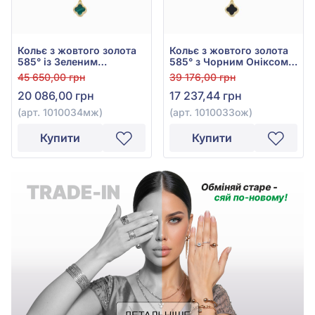
Кольє з жовтого золота
Кольє з жовтого золота
585° із Зеленим
585° з Чорним Оніксом,
Малахітом, арт.
арт. 1010033ож
45 650,00 грн
39 176,00 грн
1010034мж
20 086,00 грн
17 237,44 грн
(арт. 1010034мж)
(арт. 1010033ож)
Купити
Купити