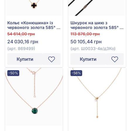
Кольє «Конюшина» із
Шнурок на шию з
червоного золота 585° з
червоного золота 585° з
Чорним Агатом, арт.
Чорним Шовком, арт.
54 614,00 грн
113 876,00 грн
869499
Ш0033-4в/д3Ко
24 030,16 грн
50 105,44 грн
(арт. 869499)
(арт. Ш0033-4в/д3Ко)
Купити
Купити
-50%
-56%