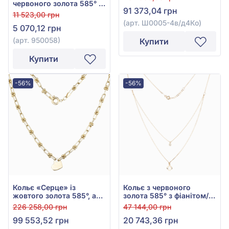
Ш0005-4в/д4Ко
червоного золота 585° з
91 373,04 грн
чорним текстилем, арт.
11 523,00 грн
950058
(арт. Ш0005-4в/д4Ко)
5 070,12 грн
(арт. 950058)
Купити
Купити
-56%
-56%
Кольє «Серце» із
Кольє з червоного
жовтого золота 585°, арт.
золота 585° з фіанітом/
1020042ж
куб.цирконієм, арт.
226 258,00 грн
47 144,00 грн
1020021
99 553,52 грн
20 743,36 грн