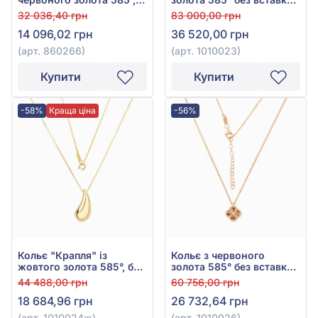
арт. 860266
арт. 1010023
32 036,40 грн
83 000,00 грн
14 096,02 грн
36 520,00 грн
(арт. 860266)
(арт. 1010023)
Купити
Купити
-58%
Краща ціна
-56%
Кольє "Крапля" із
Кольє з червоного
жовтого золота 585°, без
золота 585° без вставки,
вставки, арт. 1010024ж
арт. 1010026
44 488,00 грн
60 756,00 грн
18 684,96 грн
26 732,64 грн
(арт. 1010024ж)
(арт. 1010026)