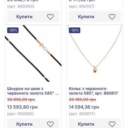
(арт. 860493)
(арт. 950107)
Купити
Купити
-56%
-56%
Шнурок на шию з
Кольє з червоного
червоного золота 585° з
золота 585°, арт. 860617
текстилем, арт. 950085
30 895,00 грн
33 169,00 грн
13 593,80 грн
14 594,36 грн
(арт. 950085)
(арт. 860617)
Купити
Купити