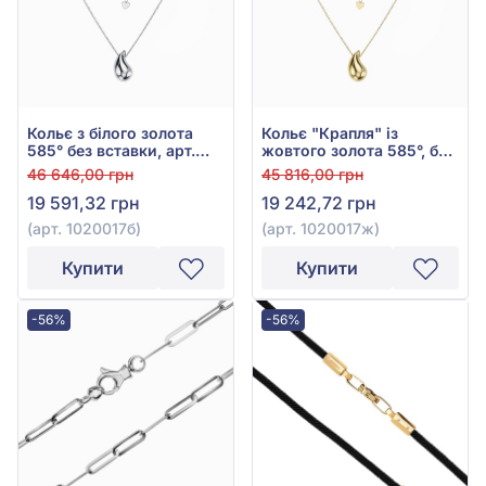
Кольє з білого золота
Кольє "Крапля" із
585° без вставки, арт.
жовтого золота 585°, без
1020017б
вставки, арт. 1020017ж
46 646,00 грн
45 816,00 грн
19 591,32 грн
19 242,72 грн
(арт. 1020017б)
(арт. 1020017ж)
Купити
Купити
-56%
-56%