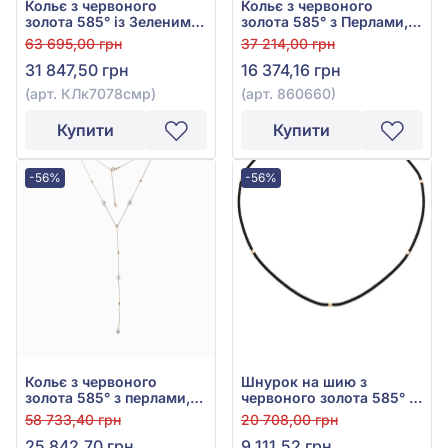
Кольє з червоного
Кольє з червоного
золота 585° із Зеленим
золота 585° з Перлами,
Смарагдом гідро 1,09ct,
арт. 860660
63 695,00 грн
37 214,00 грн
арт. КЛк7078смр
31 847,50 грн
16 374,16 грн
(арт. КЛк7078смр)
(арт. 860660)
Купити
Купити
-56%
-56%
Кольє з червоного
Шнурок на шию з
золота 585° з перлами,
червоного золота 585° з
арт. 860493
чорним текстилем, арт.
58 733,40 грн
20 708,00 грн
950107
25 842,70 грн
9 111,52 грн