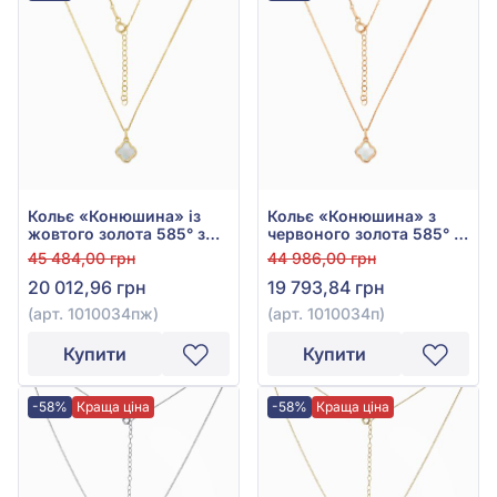
Кольє «Конюшина» із
Кольє «Конюшина» з
жовтого золота 585° з
червоного золота 585° з
перламутром, арт.
перламутром, арт.
45 484,00 грн
44 986,00 грн
1010034пж
1010034п
20 012,96 грн
19 793,84 грн
(арт. 1010034пж)
(арт. 1010034п)
Купити
Купити
-58%
Краща ціна
-58%
Краща ціна