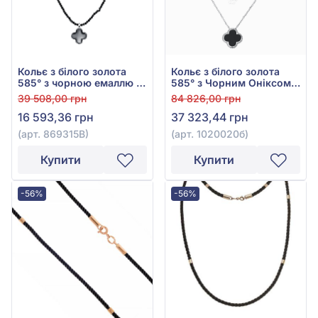
Кольє з білого золота
Кольє з білого золота
585° з чорною емаллю та
585° з Чорним Оніксом,
чорним агатом, арт.
арт. 1020020б
39 508,00 грн
84 826,00 грн
869315В
16 593,36 грн
37 323,44 грн
(арт. 869315В)
(арт. 1020020б)
Купити
Купити
-56%
-56%