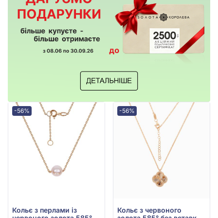
-56%
-56%
Кольє з перлами із
Кольє з червоного
червоного золота 585°,
золота 585° без вставки,