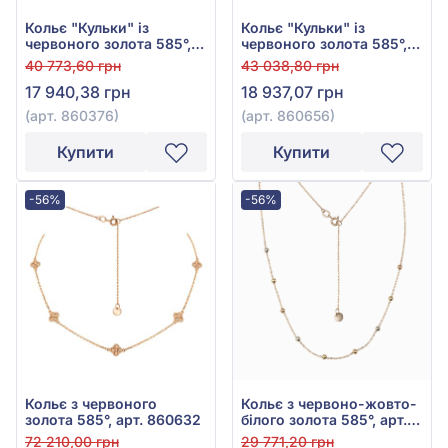
Кольє "Кульки" із
Кольє "Кульки" із
червоного золота 585°,
червоного золота 585°,
арт. 860376
арт. 860656
40 773,60 грн
43 038,80 грн
17 940,38 грн
18 937,07 грн
(арт. 860376)
(арт. 860656)
Купити
Купити
-56%
-56%
Кольє з червоного
Кольє з червоно-жовто-
золота 585°, арт. 860632
білого золота 585°, арт.
860469
72 210,00 грн
29 771,20 грн