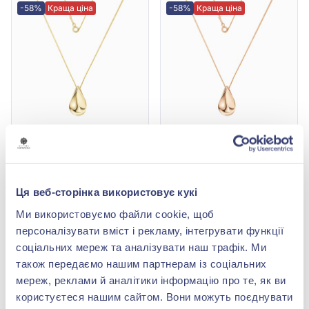
-58%
Краща ціна
-58%
Краща ціна
Кольє з жовтого золота
Кольє "Крапля" із
585° без вставки, арт.
червоного золота 585°,
1020016ж
арт. 1020009
37 682,00 грн
47 808,00 грн
Ця веб-сторінка використовує кукі
15 826,44 грн
20 079,36 грн
(арт. 1020016ж)
(арт. 1020009)
Ми використовуємо файли cookie, щоб
персоналізувати вміст і рекламу, інтегрувати функції
Купити
Купити
соціальних мереж та аналізувати наш трафік. Ми
також передаємо нашим партнерам із соціальних
-58%
Краща ціна
-56%
мереж, реклами й аналітики інформацію про те, як ви
користуєтеся нашим сайтом. Вони можуть поєднувати