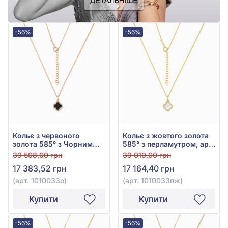
-56%
-56%
Кольє з червоного
Кольє з жовтого золота
золота 585° з Чорним
585° з перламутром, арт.
Оніксом, арт. 1010033о
1010033пж
39 508,00 грн
39 010,00 грн
17 383,52 грн
17 164,40 грн
(арт. 1010033о)
(арт. 1010033пж)
Купити
Купити
-56%
-56%