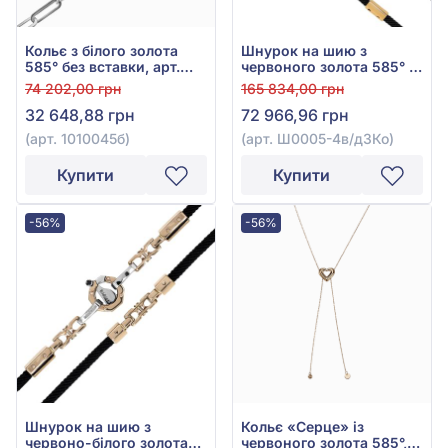
Кольє з білого золота
Шнурок на шию з
585° без вставки, арт.
червоного золота 585° з
1010045б
куб. окс. цирконію,
74 202,00 грн
165 834,00 грн
чорним текстилем, арт.
32 648,88 грн
72 966,96 грн
Ш0005-4в/д3Ко
(арт. 1010045б)
(арт. Ш0005-4в/д3Ко)
Купити
Купити
-56%
-56%
Шнурок на шию з
Кольє «Серце» із
червоно-білого золота
червоного золота 585°,