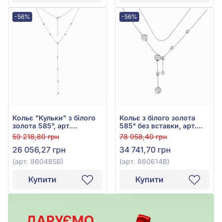
-56%
-56%
Кольє "Кульки" з білого
Кольє з білого золота
золота 585°, арт.
585° без вставки, арт.
860485В
860614B
59 218,80 грн
78 958,40 грн
26 056,27 грн
34 741,70 грн
(арт. 860485В)
(арт. 860614B)
Купити
Купити