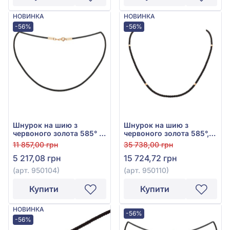
НОВИНКА
НОВИНКА
-56%
-56%
Шнурок на шию з
Шнурок на шию з
червоного золота 585° з
червоного золота 585°,
чорним текстилем, арт.
арт. 950110
11 857,00 грн
35 738,00 грн
950104
5 217,08 грн
15 724,72 грн
(арт. 950104)
(арт. 950110)
Купити
Купити
НОВИНКА
-56%
-56%