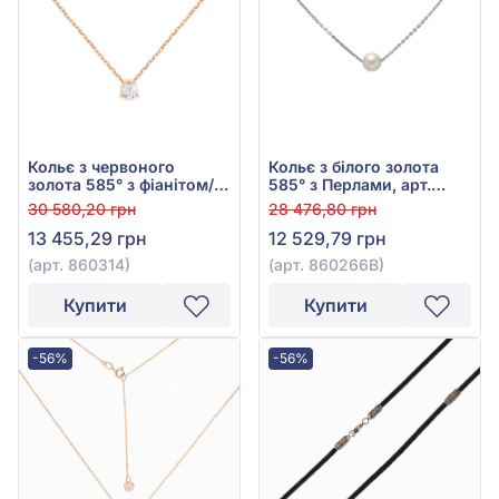
Кольє з червоного
Кольє з білого золота
золота 585° з фіанітом/
585° з Перлами, арт.
куб.цирконієм, арт.
860266В
30 580,20 грн
28 476,80 грн
860314
13 455,29 грн
12 529,79 грн
(арт. 860314)
(арт. 860266В)
Купити
Купити
-56%
-56%