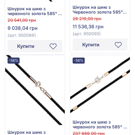
Шнурок на шию з
Шнурок на шию з
Червоного золота 585° з
червоного золота 585° з
Чорним Текстилем, арт.
чорним текстилем, арт.
26 219,00 грн
20 541,00 грн
950095
950086
11 536,36 грн
9 038,04 грн
(арт. 950095)
(арт. 950086)
Купити
Купити
-56%
-56%
Шнурок на шию з
червоного золота 585° з
чорним шовком, арт.
Шнурок на шию з
207 666,00 грн