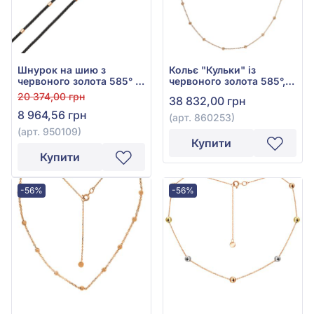
Шнурок на шию з
Кольє "Кульки" із
червоного золота 585° з
червоного золота 585°,
чорним текстилем, арт.
арт. 860253
20 374,00 грн
38 832,00 грн
950109
8 964,56 грн
(арт. 860253)
(арт. 950109)
Купити
Купити
-56%
-56%