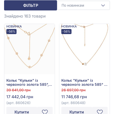
ФІЛЬТР
По новинкам
Знайдено 163
товари
НОВИНКА
НОВИНКА
-56%
-56%
Кольє "Кульки" із
Кольє "Кульки" із
червоного золота 585°,
червоного золота 585° з
арт. 860626
перлами, арт. 860648
39 641,00 грн
26 697,00 грн
17 442,04 грн
11 746,68 грн
(арт. 860626)
(арт. 860648)
Купити
Купити