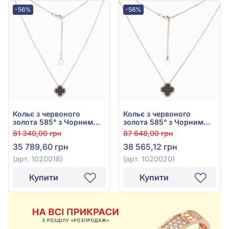
-56%
-56%
Кольє з червоного
Кольє з червоного
золота 585° з Чорним
золота 585° з Чорним
Оніксом, арт. 1020018
Оніксом, арт. 1020020
81 340,00 грн
87 648,00 грн
35 789,60 грн
38 565,12 грн
(арт. 1020018)
(арт. 1020020)
Купити
Купити