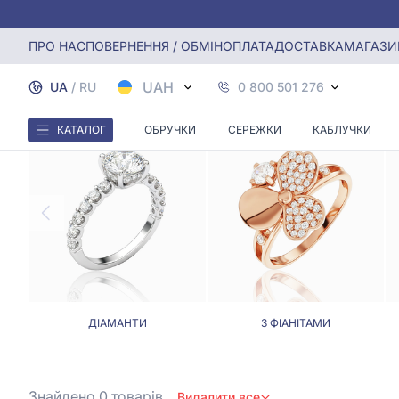
Головна
Каблучки
Каблучка з кульками
ПРО НАС
ПОВЕРНЕННЯ / ОБМІН
ОПЛАТА
ДОСТАВКА
МАГАЗИ
UAH
UA
/
RU
0 800 501 276
КАТАЛОГ
ОБРУЧКИ
СЕРЕЖКИ
КАБЛУЧКИ
ДІАМАНТИ
З ФІАНІТАМИ
Знайдено 0
товарів
Видалити все