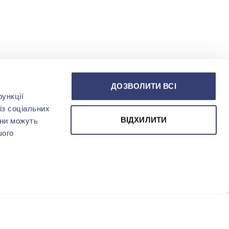
ДОЗВОЛИТИ ВСІ
ункції
із соціальних
ВІДХИЛИТИ
они можуть
шого