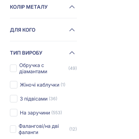
КОЛІР МЕТАЛУ
ДЛЯ КОГО
ТИП ВИРОБУ
Обручка с
(49)
діамантами
Жіночі каблучки
(1)
З підвісами
(36)
На заручини
(553)
Фалангові/на дві
(12)
фаланги