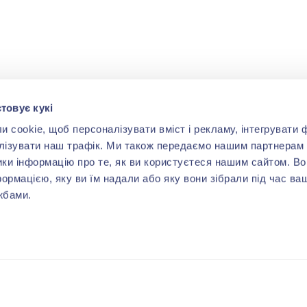
товує кукі
cookie, щоб персоналізувати вміст і рекламу, інтегрувати ф
лізувати наш трафік. Ми також передаємо нашим партнерам 
ики інформацію про те, як ви користуєтеся нашим сайтом. В
формацією, яку ви їм надали або яку вони зібрали під час ва
жбами.