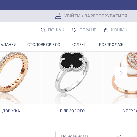
УВІЙТИ / ЗАРЕЄСТРУВАТИСЯ
ПОШУК
ОБРАНЕ
КОШИК
ЛАДАНКИ
СТОЛОВЕ СРІБЛО
КОЛЕКЦІЇ
РОЗПРОДАЖ
ДОРІЖКА
БІЛЕ ЗОЛОТО
З ПЕРЛ
По новинкам