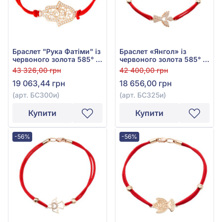
Браслет "Рука Фатіми" із
Браслет «Янгол» із
червоного золота 585° з
червоного золота 585° з
червоним фіанітом та
фіанітом/куб.цирконієм
43 326,00 грн
42 400,00 грн
текстилем, арт. БС300и
червоним та текстилем,
19 063,44 грн
18 656,00 грн
арт. БС325и
(арт. БС300и)
(арт. БС325и)
Купити
Купити
-56%
-56%