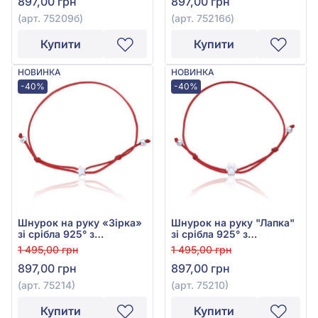
897,00 грн
897,00 грн
(арт. 75209б)
(арт. 75216б)
Купити
Купити
НОВИНКА
НОВИНКА
-40%
-40%
Шнурок на руку «Зірка»
Шнурок на руку "Лапка"
зі срібла 925° з
зі срібла 925° з
Червоним Текстилем,
Червоним Текстилем,
1 495,00 грн
1 495,00 грн
арт. 75214
арт. 75210
897,00 грн
897,00 грн
(арт. 75214)
(арт. 75210)
Купити
Купити