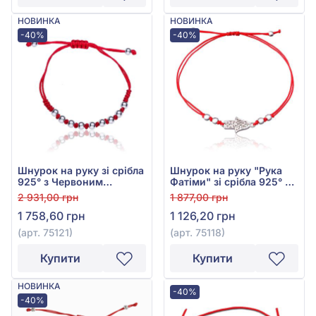
НОВИНКА
НОВИНКА
-40%
-40%
Шнурок на руку зі срібла
Шнурок на руку "Рука
925° з Червоним
Фатіми" зі срібла 925° з
Текстилем, арт. 75121
Червоним Текстилем,
2 931,00 грн
1 877,00 грн
арт. 75118
1 758,60 грн
1 126,20 грн
(арт. 75121)
(арт. 75118)
Купити
Купити
НОВИНКА
-40%
-40%