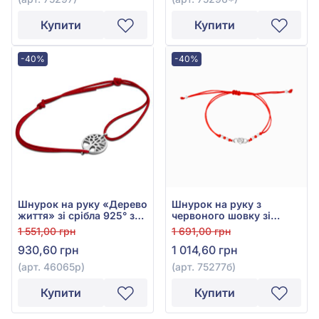
Купити
Купити
-40%
-40%
Шнурок на руку «Дерево
Шнурок на руку з
життя» зі срібла 925° з
червоного шовку зі
Червоним Текстилем,
сріблом 925° та
1 551,00 грн
1 691,00 грн
арт. 46065р
фіанітом, арт. 75277б
930,60 грн
1 014,60 грн
(арт. 46065р)
(арт. 75277б)
Купити
Купити