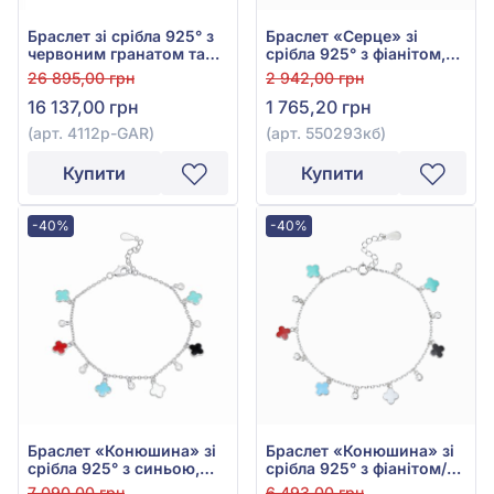
Браслет зі срібла 925° з
Браслет «Серце» зі
червоним гранатом та
срібла 925° з фіанітом,
фіанітом (куб.
куб.цирконієм та
26 895,00 грн
2 942,00 грн
цирконієм), арт. 4112р-
червоною емаллю, арт.
16 137,00 грн
1 765,20 грн
GAR
550293кб
(арт. 4112р-GAR)
(арт. 550293кб)
Купити
Купити
-40%
-40%
Браслет «Конюшина» зі
Браслет «Конюшина» зі
срібла 925° з синьою,
срібла 925° з фіанітом/
червоною, бірюзовою та
куб.цирконієм та емаллю
7 090,00 грн
6 493,00 грн