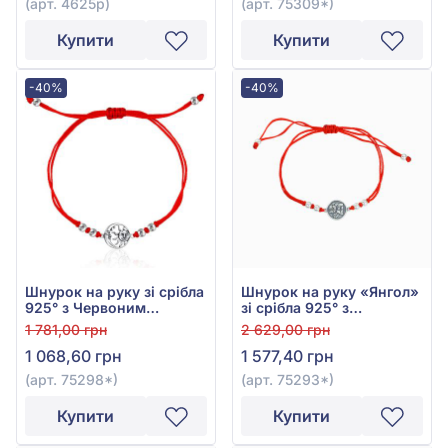
(арт. 4625р)
(арт. 75309*)
Купити
Купити
-40%
-40%
Шнурок на руку зі срібла
Шнурок на руку «Янгол»
925° з Червоним
зі срібла 925° з
Текстилем, арт. 75298*
червоним текстилем,
1 781,00 грн
2 629,00 грн
арт. 75293*
1 068,60 грн
1 577,40 грн
(арт. 75298*)
(арт. 75293*)
Купити
Купити