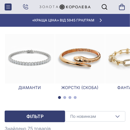
Головна
Браслети
Браслети червоного кольору
БРАСЛЕТИ ЧЕРВОНОГО КОЛЬОРУ
«КРАЩА ЦІНА» ВІД 5945 ГРН/ГРАМ
ДІАМАНТИ
ЖОРСТКІ (СКОБА)
ФАНТА
ФІЛЬТР
По новинкам
Знайдено 75
товарів