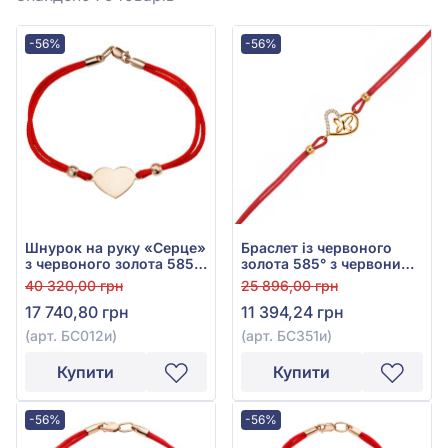
-56%
-56%
Шнурок на руку «Серце»
Браслет із червоного
з червоного золота 585°,
золота 585° з червоним
без вставки, арт. БС012и
фіанітом та текстилем,
40 320,00 грн
25 896,00 грн
арт. БС351и
17 740,80 грн
11 394,24 грн
(арт. БС012и)
(арт. БС351и)
Купити
Купити
-56%
-56%