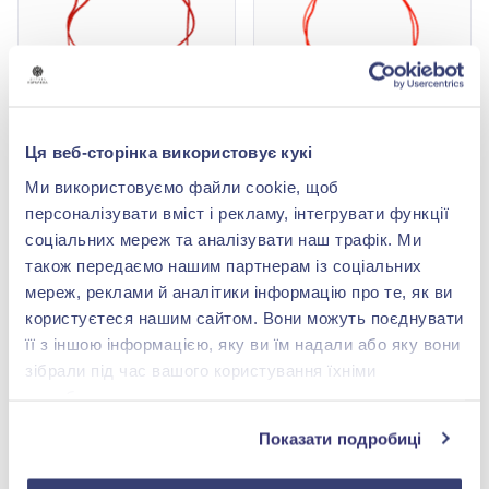
Ця веб-сторінка використовує кукі
Шнурок на руку «Серце»
Підкова-шнурок на руку
зі срібла 925° з
зі срібла 925° з
Ми використовуємо файли cookie, щоб
Червоним Текстилем,
Червоним Текстилем,
1 564,00 грн
1 749,00 грн
персоналізувати вміст і рекламу, інтегрувати функції
арт. 75306
арт. 75289*
938,40 грн
1 049,40 грн
соціальних мереж та аналізувати наш трафік. Ми
(арт. 75306)
(арт. 75289*)
також передаємо нашим партнерам із соціальних
мереж, реклами й аналітики інформацію про те, як ви
Купити
Купити
користуєтеся нашим сайтом. Вони можуть поєднувати
її з іншою інформацією, яку ви їм надали або яку вони
-40%
-40%
зібрали під час вашого користування їхніми
службами.
Показати подробиці