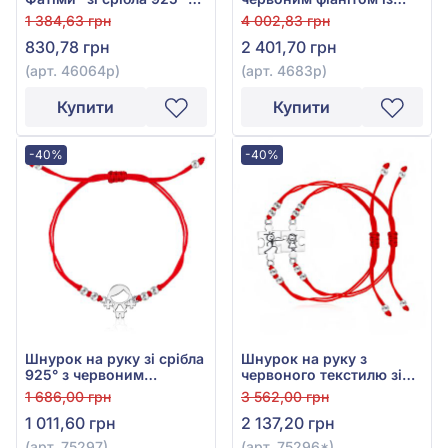
Червоним Текстилем,
срібла 925°, арт. 4683р
1 384,63 грн
4 002,83 грн
арт. 46064р
830,78 грн
2 401,70 грн
(арт. 46064р)
(арт. 4683р)
Купити
Купити
-40%
-40%
Шнурок на руку зі срібла
Шнурок на руку з
925° з червоним
червоного текстилю зі
текстилем, арт. 75297
сріблом 925°, арт.
1 686,00 грн
3 562,00 грн
75296*
1 011,60 грн
2 137,20 грн
(арт. 75297)
(арт. 75296*)