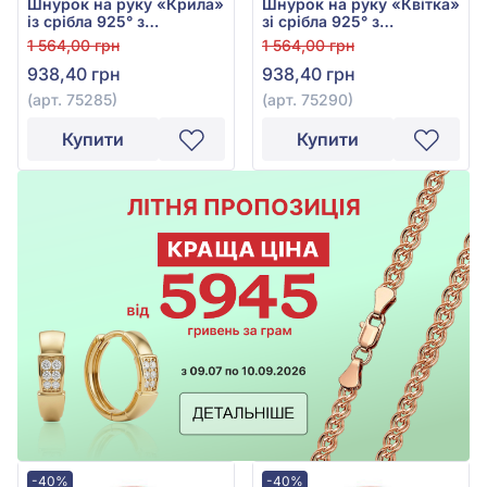
Шнурок на руку «Крила»
Шнурок на руку «Квітка»
із срібла 925° з
зі срібла 925° з
Червоним Текстилем,
Червоним Текстилем,
1 564,00 грн
1 564,00 грн
арт. 75285
арт. 75290
938,40 грн
938,40 грн
(арт. 75285)
(арт. 75290)
Купити
Купити
-40%
-40%