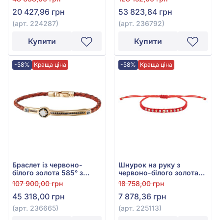
фіанітом/куб.цирконієм,
236792
20 427,96 грн
53 823,84 грн
арт. 224287
(арт. 224287)
(арт. 236792)
Купити
Купити
-58%
Краща ціна
-58%
Краща ціна
Браслет із червоно-
Шнурок на руку з
білого золота 585° з
червоно-білого золота
червоною шкірою та
585° з червоним
107 900,00 грн
18 758,00 грн
чорним фіанітом/
текстилем, арт. 225113
45 318,00 грн
7 878,36 грн
куб.цирконієм, арт.
236665
(арт. 236665)
(арт. 225113)