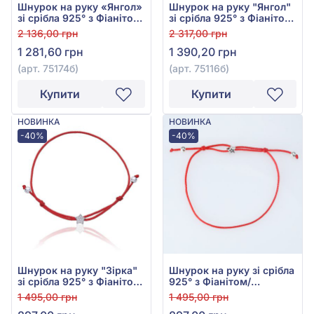
Шнурок на руку «Янгол»
Шнурок на руку "Янгол"
зі срібла 925° з Фіанітом/
зі срібла 925° з Фіанітом/
куб.цирконієм Червоним
куб.цирконієм Червоним
2 136,00 грн
2 317,00 грн
Текстилем, арт. 75174б
Текстилем, арт. 75116б
1 281,60 грн
1 390,20 грн
(арт. 75174б)
(арт. 75116б)
Купити
Купити
НОВИНКА
НОВИНКА
-40%
-40%
Шнурок на руку "Зірка"
Шнурок на руку зі срібла
зі срібла 925° з Фіанітом/
925° з Фіанітом/
куб.цирконієм Червоним
куб.цирконієм Червоним
1 495,00 грн
1 495,00 грн
Текстилем, арт. 75209б
Текстилем, арт. 75216б