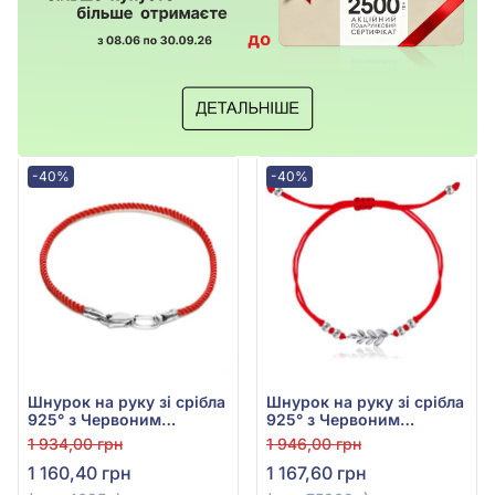
-40%
-40%
Шнурок на руку зі срібла
Шнурок на руку зі срібла
925° з Червоним
925° з Червоним
Текстилем, арт. 4625р
Текстилем, арт. 75309*
1 934,00 грн
1 946,00 грн
1 160,40 грн
1 167,60 грн