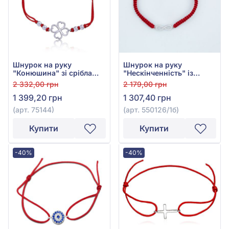
Шнурок на руку
Шнурок на руку
"Конюшина" зі срібла
"Нескінченність" із
925° з Червоним
срібла 925° з фіанітом/
2 332,00 грн
2 179,00 грн
Текстилем, арт. 75144
куб.цирконієм, арт.
1 399,20 грн
1 307,40 грн
550126/1б
(арт. 75144)
(арт. 550126/1б)
Купити
Купити
-40%
-40%