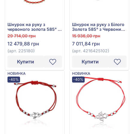
Шнурок на руку з
Шнурок на руку з Білого
червоного золота 585° з
Золота 585° з Червоним
червоним текстилем,
Текстилем, арт.
29 714,00 грн
15 936,00 грн
арт. 225180
4216425102
12 479,88 грн
7 011,84 грн
(арт. 225180)
(арт. 4216425102)
Купити
Купити
НОВИНКА
НОВИНКА
-40%
-40%