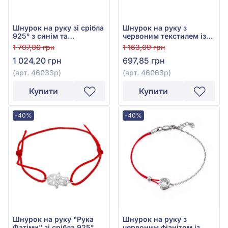
Шнурок на руку зі срібла
Шнурок на руку з
925° з синім та
червоним текстилем із
червоним фіанітом/
срібла 925°, арт. 46063р
1 707,00 грн
1 163,09 грн
куб.цирконієм і
1 024,20 грн
697,85 грн
текстилем, арт. 46033р
(арт. 46033р)
(арт. 46063р)
Купити
Купити
-40%
-40%
Шнурок на руку "Рука
Шнурок на руку з
Фатіми" зі срібла 925° з
червоним фіанітом із