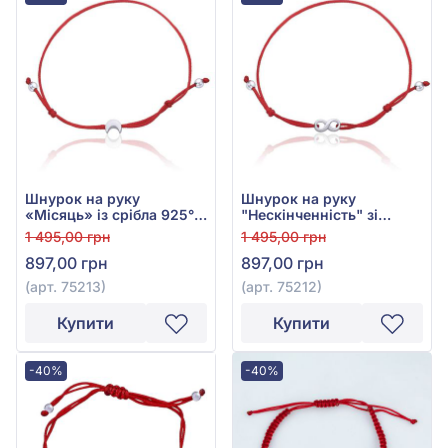
Шнурок на руку
Шнурок на руку
«Місяць» із срібла 925°
"Нескінченність" зі
без вставки з червоним
срібла 925° з Червоним
1 495,00 грн
1 495,00 грн
текстилем, арт. 75213
Текстилем, арт. 75212
897,00 грн
897,00 грн
(арт. 75213)
(арт. 75212)
Купити
Купити
-40%
-40%