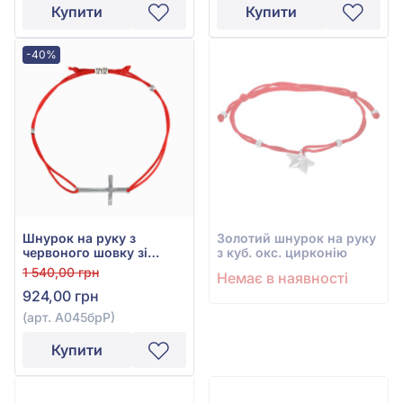
Купити
Купити
-40%
Шнурок на руку з
Золотий шнурок на руку
червоного шовку зі
з куб. окс. цирконію
сріблом 925°, арт.
1 540,00 грн
Немає в наявності
А045брР
924,00 грн
(арт. А045брР)
Купити