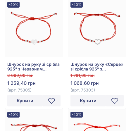
-40%
-40%
Шнурок на руку зі срібла
Шнурок на руку «Серце»
925° з Червоним
зі срібла 925° з
Текстилем, арт. 75305
Червоним Текстилем,
2 099,00 грн
1 781,00 грн
арт. 75303
1 259,40 грн
1 068,60 грн
(арт. 75305)
(арт. 75303)
Купити
Купити
-40%
-40%