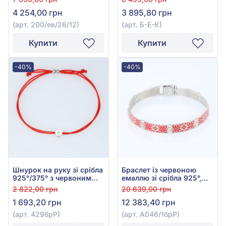
чорною емаллю і
(блакитна, червона,
4 254,00 грн
3 895,80 грн
фіанітом, арт. 200/
бірюзова, чорна), арт. Б-
ев/26/12
Е-К
(арт. 200/ев/26/12)
(арт. Б-Е-К)
Купити
Купити
-40%
-40%
Шнурок на руку зі срібла
Браслет із червоною
925°/375° з червоним
емаллю зі срібла 925°,
шовком та фіанітом/
арт. А046/1брР
2 822,00 грн
20 639,00 грн
куб.цирконієм, арт.
1 693,20 грн
12 383,40 грн
429брР
(арт. 429брР)
(арт. А046/1брР)