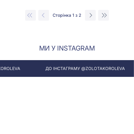
Сторінка 1 з 2
МИ У INSTAGRAM
ДО ІНСТАГРАМУ @ZOLOTAKOROLEVA
ДО ІНС