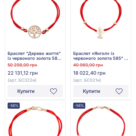
Браслет "Дерево життя"
Браслет «Янгол» із
із червоного золота 585°
червоного золота 585° з
з фіанітом/куб.цирконієм
фіанітом/куб.цирконієм
50 298,00 грн
40 960,00 грн
червоним текстилем,
червоним та текстилем,
22 131,12 грн
18 022,40 грн
арт. БС322и
арт. БС021и
(арт. БС322и)
(арт. БС021и)
Купити
Купити
-56%
-56%