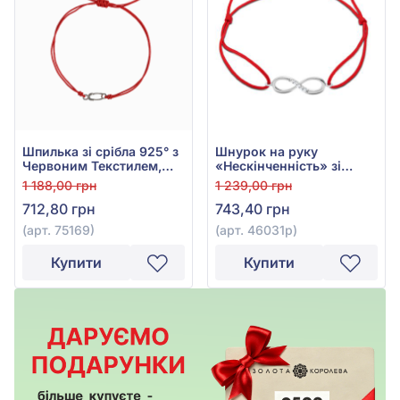
Шпилька зі срібла 925° з
Шнурок на руку
Червоним Текстилем,
«Нескінченність» зі
арт. 75169
срібла 925° з Фіанітом/
1 188,00 грн
1 239,00 грн
куб.цирконієм Червоним
712,80 грн
743,40 грн
Текстилем, арт. 46031р
(арт. 75169)
(арт. 46031р)
Купити
Купити