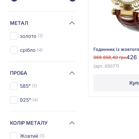
МЕТАЛ
золото
(1)
срібло
(4)
426 
968 858,40 грн
(арт. 05077)
ПРОБА
Куп
585°
(1)
925°
(4)
КОЛІР МЕТАЛУ
Жовтий
(1)