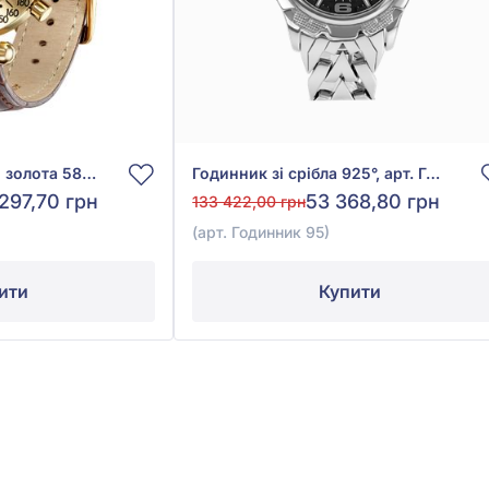
Годинник із жовтого золота 585° без вставки, арт. 05077
Годинник зі срібла 925°, арт. Годинник 95
297,70 грн
53 368,80 грн
133 422,00 грн
(арт. Годинник 95)
ити
Купити