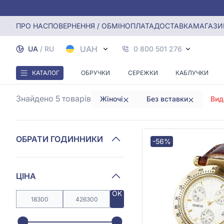
Головна
Годинники
Жіночий годинник без каміння
ПРО НАС
ПОВЕРНЕННЯ / ОБМІН
ОПЛАТА
ДОСТАВКА
МАГАЗИ
ЖІ
UAH
UA
/
RU
0 800 501 276
КАТАЛОГ
ОБРУЧКИ
СЕРЕЖКИ
КАБЛУЧКИ
Знайдено 5
товарів
Жіночі
Без вставки
Вид
ОБРАТИ ГОДИННИКИ
-56%
ЦІНА
OK