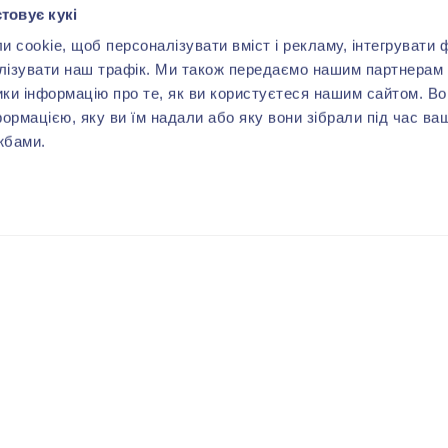
товує кукі
cookie, щоб персоналізувати вміст і рекламу, інтегрувати ф
лізувати наш трафік. Ми також передаємо нашим партнерам 
ики інформацію про те, як ви користуєтеся нашим сайтом. В
формацією, яку ви їм надали або яку вони зібрали під час ва
жбами.