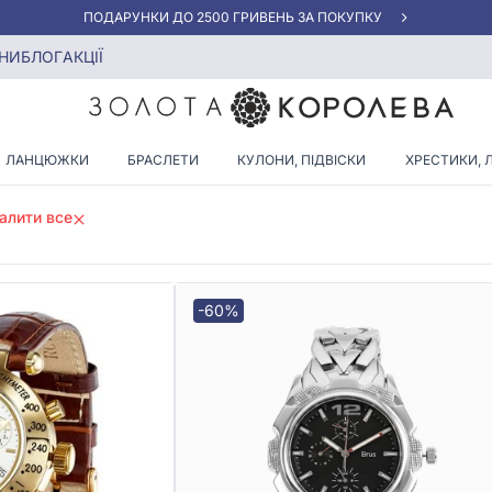
АКЦІЯ ДЛЯ КЛІЄНТІВ "НОВА ПОШТА"
НИ
БЛОГ
АКЦІЇ
НОЧИЙ ГОДИННИК БЕЗ КАМІ
ЛАНЦЮЖКИ
БРАСЛЕТИ
КУЛОНИ, ПІДВІСКИ
ХРЕСТИКИ, 
алити все
-60%