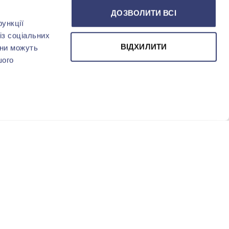
ДОЗВОЛИТИ ВСІ
ункції
із соціальних
ВІДХИЛИТИ
они можуть
шого