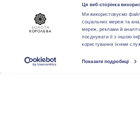
Ця веб-сторінка викорис
СТИЛЬ
Ми використовуємо файли 
соціальних мереж та ана
мереж, реклами й аналіт
ТЕМАТИКА
поєднувати її з іншою ін
користування їхніми слу
Декоративні
(1)
Показати подробиці
ПОКРИТТЯ
Чорніння
(3)
ФОРМА
ОГРАНОВУВАННЯ
КОМУ