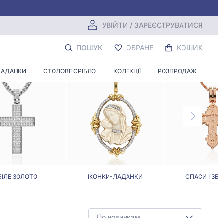
УВІЙТИ / ЗАРЕЄСТРУВАТИСЯ
ОНЕЦЬ
ПОШУК
ОБРАНЕ
КОШИК
ЛАДАНКИ
СТОЛОВЕ СРІБЛО
КОЛЕКЦІЇ
РОЗПРОДАЖ
БІЛЕ ЗОЛОТО
ІКОНКИ-ЛАДАНКИ
СПАСИ І З
По новинкам