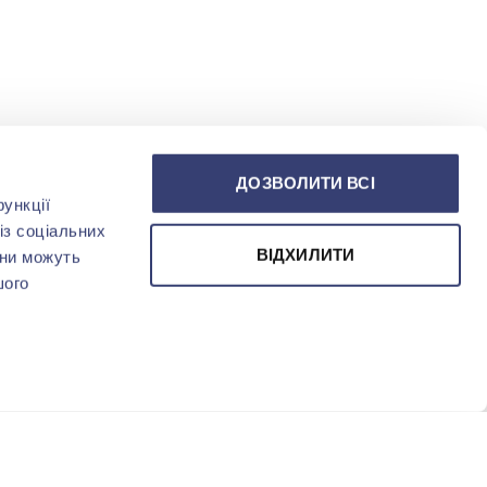
ДОЗВОЛИТИ ВСІ
ункції
із соціальних
ВІДХИЛИТИ
они можуть
шого