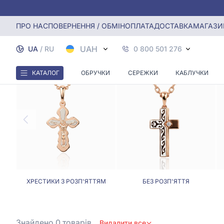
Головна
Хрестики, Ладанки
Хрестик, ладанка янгол-о
ПРО НАС
ПОВЕРНЕННЯ / ОБМІН
ОПЛАТА
ДОСТАВКА
МАГАЗИ
ХРЕС
UAH
UA
/
RU
0 800 501 276
КАТАЛОГ
ОБРУЧКИ
СЕРЕЖКИ
КАБЛУЧКИ
ХРЕСТИКИ З РОЗП'ЯТТЯМ
БЕЗ РОЗП'ЯТТЯ
Знайдено 0
товарів
Видалити все