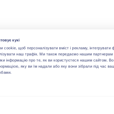
товує кукі
cookie, щоб персоналізувати вміст і рекламу, інтегрувати ф
лізувати наш трафік. Ми також передаємо нашим партнерам 
ики інформацію про те, як ви користуєтеся нашим сайтом. В
формацією, яку ви їм надали або яку вони зібрали під час ва
жбами.