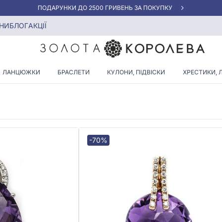
АКЦІЯ ДЛЯ КЛІЄНТІВ "НОВА ПОШТА"
ски з діамантовою доріжкою
НИ
БЛОГ
АКЦІЇ
 ПІДВІСКИ З ДІАМАНТОВО
ЛАНЦЮЖКИ
БРАСЛЕТИ
КУЛОНИ, ПІДВІСКИ
ХРЕСТИКИ, 
-70%