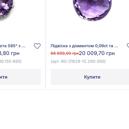
Підвіска з білого золота 585° з діамантом 0,06ct та аметистом 3,69ct, арт. N353AMК4WG-10.155-685
Підвіска з діамантом 0,09ct та аметистом 7,65ct із червоного золота 585°, арт. RG-31628-12.200-550
8,80 грн
20 009,70 грн
66 699,00 грн
0.155-685)
(арт. RG-31628-12.200-550)
ити
Купити