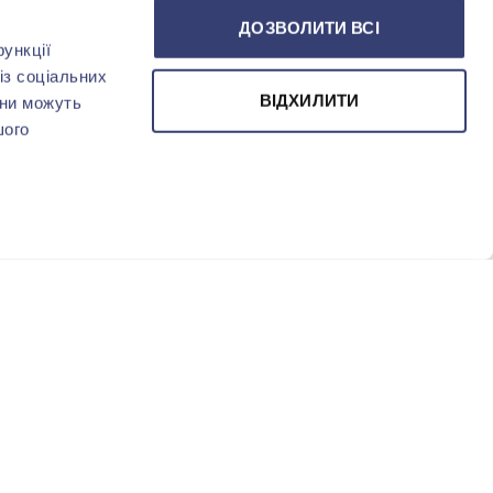
ДОЗВОЛИТИ ВСІ
ункції
із соціальних
ВІДХИЛИТИ
они можуть
шого