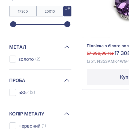
OK
МЕТАЛ
17 30
57 696,00 грн
золото
(2)
(арт. N353AMК4WG-1
Куп
ПРОБА
585°
(2)
КОЛІР МЕТАЛУ
Червоний
(1)