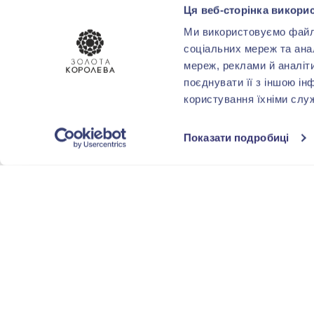
Ексклюзивний
(88)
Ця веб-сторінка викорис
Ми використовуємо файли 
Солітер
(48)
соціальних мереж та ана
мереж, реклами й аналіт
Велика вставка
(147)
поєднувати її з іншою ін
користування їхніми слу
Ім. великого каменю
(2)
Показати усі
Показати подробиці
ТЕМАТИКА
Декоративні
(2)
ПОКРИТТЯ
Родіювання
(1)