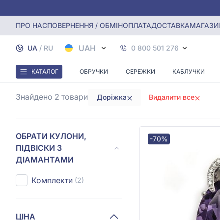
Головна
Кулони, Підвіски з діамантами
Кулони та підві
ПРО НАС
ПОВЕРНЕННЯ / ОБМІН
ОПЛАТА
ДОСТАВКА
МАГАЗИ
КУЛОНИ ТА
UAH
UA
/
RU
0 800 501 276
КАТАЛОГ
ОБРУЧКИ
СЕРЕЖКИ
КАБЛУЧКИ
Знайдено 2
товари
Доріжка
Видалити все
ОБРАТИ КУЛОНИ,
-70%
ПІДВІСКИ З
ДІАМАНТАМИ
Комплекти
(2)
ЦІНА