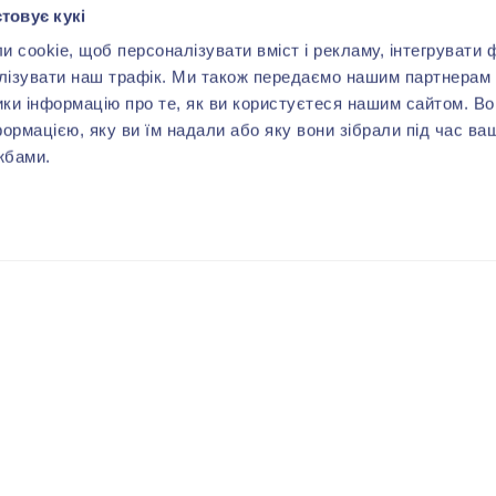
товує кукі
cookie, щоб персоналізувати вміст і рекламу, інтегрувати ф
лізувати наш трафік. Ми також передаємо нашим партнерам 
ики інформацію про те, як ви користуєтеся нашим сайтом. В
формацією, яку ви їм надали або яку вони зібрали під час ва
жбами.