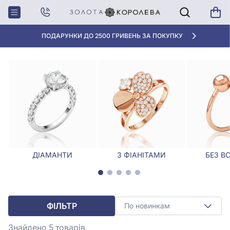
Головна
Каблучки
Каблучки, Розмір - 14.5
КАБЛУЧКИ, РОЗМІР - 14.5
«КРАЩА ЦІНА» ВІД 5945 ГРН/ГРАМ
ДІАМАНТИ
З ФІАНІТАМИ
БЕЗ В
ФІЛЬТР
По новинкам
Знайдено 5
товарів