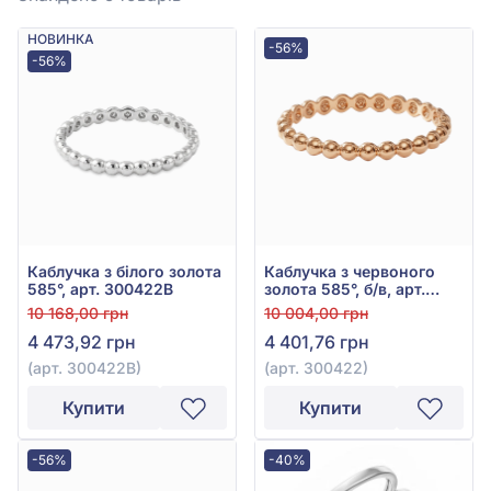
НОВИНКА
-56%
-56%
Каблучка з білого золота
Каблучка з червоного
585°, арт. 300422В
золота 585°, б/в, арт.
300422
10 168,00 грн
10 004,00 грн
4 473,92 грн
4 401,76 грн
(арт. 300422В)
(арт. 300422)
Купити
Купити
-56%
-40%