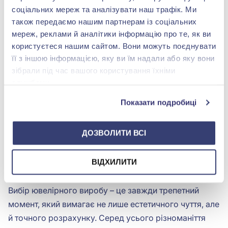
соціальних мереж та аналізувати наш трафік. Ми
також передаємо нашим партнерам із соціальних
мереж, реклами й аналітики інформацію про те, як ви
користуєтеся нашим сайтом. Вони можуть поєднувати
Каблучка зі срібла 925° з
її з іншою інформацією, яку ви їм надали або яку вони
фіанітом/куб.цирконієм,
арт. К2Ф/1396
зібрали під час вашого користування їхніми
1 051,00 грн
службами.
630,60 грн
(арт. К2Ф/1396)
Показати подробиці
Купити
ДОЗВОЛИТИ ВСІ
Як підібрати каблучку 14.5 розміру
ВІДХИЛИТИ
Вибір ювелірного виробу – це завжди трепетний
момент, який вимагає не лише естетичного чуття, але
й точного розрахунку. Серед усього різноманіття