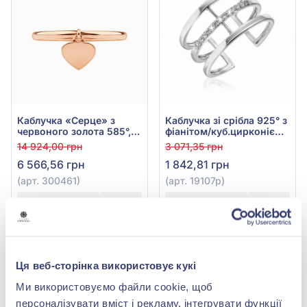
Каблучка «Серце» з
Каблучка зі срібла 925° з
червоного золота 585°,
фіанітом/куб.цирконієм,
арт. 300461
арт. 19107р
14 924,00 грн
3 071,35 грн
6 566,56 грн
1 842,81 грн
(арт. 300461)
(арт. 19107р)
Купити
Купити
-40%
Ця веб-сторінка використовує кукі
Ми використовуємо файли cookie, щоб
персоналізувати вміст і рекламу, інтегрувати функції