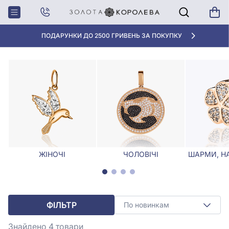
Головна
Кулони, Підвіски
Золота підвіска з сапфіром
ЗОЛОТА ПІДВІСКА З САПФІРОМ
ПОДАРУНКИ ДО 2500 ГРИВЕНЬ ЗА ПОКУПКУ
ЖІНОЧІ
ЧОЛОВІЧІ
ШАРМИ, Н
ФІЛЬТР
По новинкам
Знайдено 4
товари