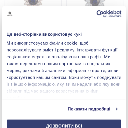
Золота Підвіска з
Золота Підвіска з
сапфіром
сапфіром
Ця веб-сторінка використовує кукі
Немає в наявності
Немає в наявності
Ми використовуємо файли cookie, щоб
персоналізувати вміст і рекламу, інтегрувати функції
соціальних мереж та аналізувати наш трафік. Ми
також передаємо нашим партнерам із соціальних
Прикраси із сапфіром: розкішний вибір
мереж, реклами й аналітики інформацію про те, як ви
користуєтеся нашим сайтом. Вони можуть поєднувати
Неймовірно вишукані, зворушливі та магічно
її з іншою інформацією, яку ви їм надали або яку вони
привабливі – це прикраси із сапфірами. Прикрасити
зібрали під час вашого користування їхніми
свій день дорогоцінним виробом із цим красивим
службами.
корундом – значить зробити його на порядок
Показати подробиці
кращим та якіснішим.
Сапфір вважається символом мудрості, вірності та
ДОЗВОЛИТИ ВСІ
цілеспрямованості, а також має ряд магічних і