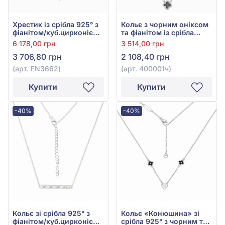
Хрестик із срібла 925° з
Кольє з чорним онiксом
фіанітом/куб.цирконієм,
та фіанітом із срібла
арт. FN3662
925°, арт. 400001ч
6 178,00 грн
3 514,00 грн
3 706,80 грн
2 108,40 грн
(арт. FN3662)
(арт. 400001ч)
Купити
Купити
-40%
-40%
Кольє зі срібла 925° з
Кольє «Конюшина» зі
фіанітом/куб.цирконієм,
срібла 925° з чорним та