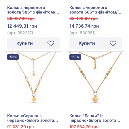
Кольє з червоного
Кольє з червоного
золота 585° з фіанітом/
золота 585° з фіанітом/
куб.цирконієм, арт.
куб.цирконієм, арт.
26 487,90 грн
33 492,60 грн
352317
860351
12 449,31 грн
14 736,74 грн
(арт. 352317)
(арт. 860351)
Купити
Купити
-53%
-53%
Кольє «Серце» з
Кольє "Ланки" із
червоно-білого золота
червоно-білого золота
585° з фіанітом/
585° з фіанітом/
91 081,20 грн
107 534,70 грн