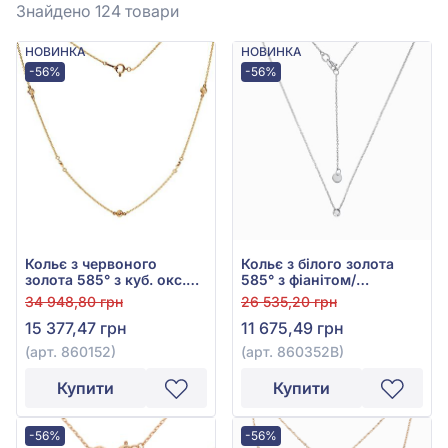
Знайдено 124
товари
НОВИНКА
НОВИНКА
-56%
-56%
Кольє з червоного
Кольє з білого золота
золота 585° з куб. окс.
585° з фіанітом/
цирконію, арт. 860152
куб.цирконієм, арт.
34 948,80 грн
26 535,20 грн
860352В
15 377,47 грн
11 675,49 грн
(арт. 860152)
(арт. 860352В)
Купити
Купити
-56%
-56%