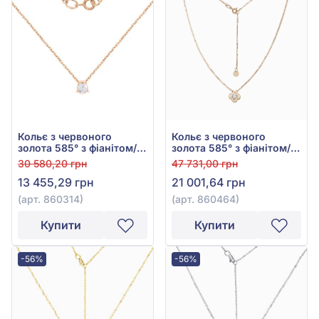
Кольє з червоного
Кольє з червоного
золота 585° з фіанітом/
золота 585° з фіанітом/
куб.цирконієм, арт.
куб.цирконієм, арт.
30 580,20 грн
47 731,00 грн
860314
860464
13 455,29 грн
21 001,64 грн
(арт. 860314)
(арт. 860464)
Купити
Купити
-56%
-56%