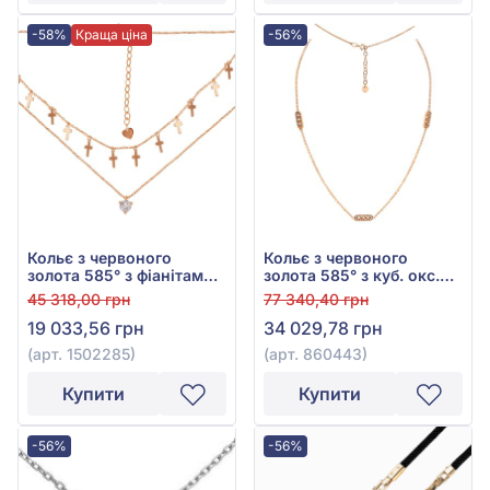
-58%
Краща ціна
-56%
Кольє з червоного
Кольє з червоного
золота 585° з фіанітами/
золота 585° з куб. окс.
куб.цирконієм, арт.
цирконію, арт. 860443
45 318,00 грн
77 340,40 грн
1502285
19 033,56 грн
34 029,78 грн
(арт. 1502285)
(арт. 860443)
Купити
Купити
-56%
-56%