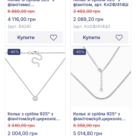
фіанітами/
фіанітом, арт. Кл2Ф/414Ш
куб.цирконієм, арт. 6426
6 860,00 грн
3 482,00 грн
4 116,00 грн
2 089,20 грн
(арт. 6426)
(арт. Кл2Ф/414Ш)
Купити
Купити
-40%
-40%
Кольє з срібла 925° з
Кольє зі срібла 925° з
фіанітом/куб.цирконієм,
фіанітом/куб.цирконієм,
арт. 8179р-CZ
арт. КлК2Ф/268
3 340,00 грн
8 358,00 грн
2 004,00 грн
5 014,80 грн