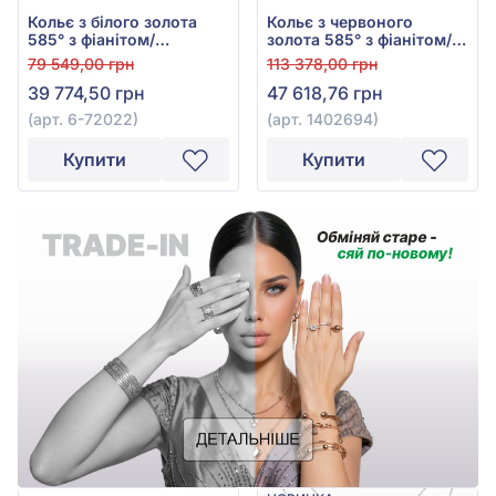
Кольє з білого золота
Кольє з червоного
585° з фіанітом/
золота 585° з фіанітом/
куб.цирконієм та синім
куб.цирконієм, арт.
79 549,00 грн
113 378,00 грн
гідротермальним
1402694
39 774,50 грн
47 618,76 грн
сапфіром 0,36ct, арт. 6-
72022
(арт. 6-72022)
(арт. 1402694)
Купити
Купити