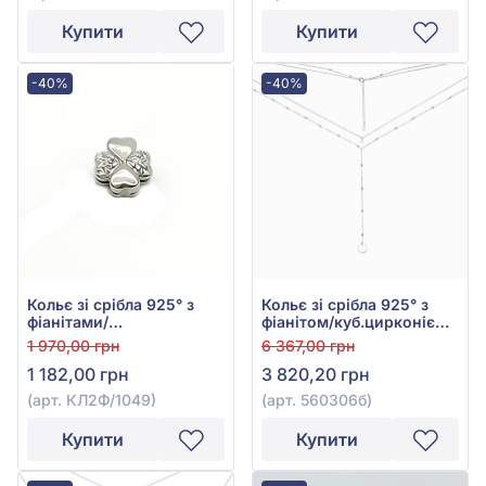
Купити
Купити
-40%
-40%
Кольє зі срібла 925° з
Кольє зі срібла 925° з
фіанітами/
фіанітом/куб.цирконієм,
куб.цирконієм, арт.
арт. 560306б
1 970,00 грн
6 367,00 грн
КЛ2Ф/1049
1 182,00 грн
3 820,20 грн
(арт. КЛ2Ф/1049)
(арт. 560306б)
Купити
Купити