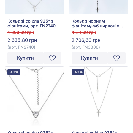
Кольє зі срібла 925° з
Кольє з чорним
фіанітами, арт. FN2740
фіанітом/куб.цирконієм,
чорною емаллю зі срібла
4 393,00 грн
4 511,00 грн
925°, арт. FN3308
2 635,80 грн
2 706,60 грн
(арт. FN2740)
(арт. FN3308)
Купити
Купити
-40%
-40%
Кольє зі срібла 925° з
Кольє зі срібла 925° з