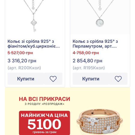
Кольє зі срібла 925° з
Кольє з срібла 925° з
фіанітом/куб.цирконієм
Перламутром, арт.
та перламутром, арт.
R195Ккол
5 527,00 грн
4 758,00 грн
R200Ккол
3 316,20 грн
2 854,80 грн
(арт. R200Ккол)
(арт. R195Ккол)
Купити
Купити