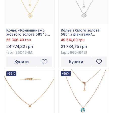
Кольє «Конюшина» з
Кольє з білого золота
жовтого золота 585° з
585° з фіанітами/
фіанітом/куб.цирконієм,
куб.цирконієм, арт.
56 306,40 грн
49 510,80 грн
арт. 860464М
860464В
24 774,82 грн
21 784,75 грн
(арт. 860464М)
(арт. 860464В)
Купити
Купити
-56%
-56%