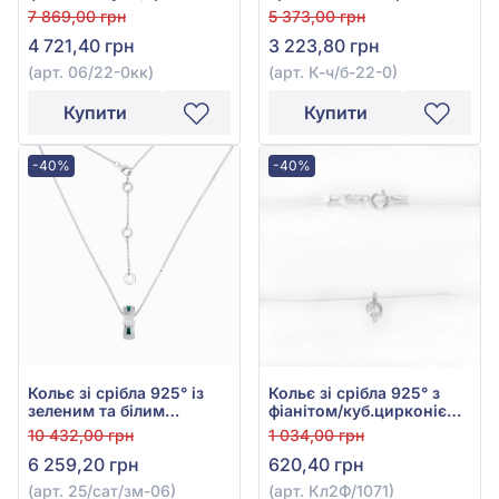
арт. 06/22-0кк
білим фіанітом/
7 869,00 грн
5 373,00 грн
куб.цирконієм, арт. К-ч/
4 721,40 грн
3 223,80 грн
б-22-0
(арт. 06/22-0кк)
(арт. К-ч/б-22-0)
Купити
Купити
-40%
-40%
Кольє зі срібла 925° із
Кольє зі срібла 925° з
зеленим та білим
фіанітом/куб.цирконієм,
фіанітом/куб.цирконієм,
арт. Кл2Ф/1071
10 432,00 грн
1 034,00 грн
арт. 25/сат/зм-06
6 259,20 грн
620,40 грн
(арт. 25/сат/зм-06)
(арт. Кл2Ф/1071)