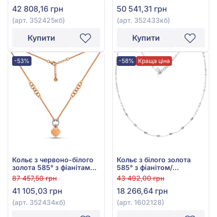
куб.цирконієм, арт.
куб.цирконієм, арт.
42 808,16 грн
50 541,31 грн
352425кб
352433кб
(арт. 352425кб)
(арт. 352433кб)
Купити
Купити
-53%
-58%
Краща ціна
Кольє з червоно-білого
Кольє з білого золота
золота 585° з фіанітами,
585° з фіанітом/
арт. 352434кб
куб.цирконієм, арт.
87 457,50 грн
43 492,00 грн
1602128
41 105,03 грн
18 266,64 грн
(арт. 352434кб)
(арт. 1602128)