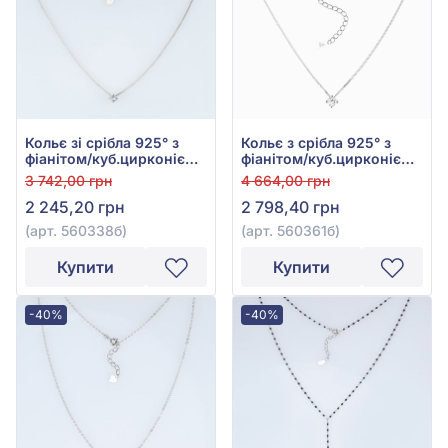
Кольє зі срібла 925° з
Кольє з срібла 925° з
фіанітом/куб.цирконієм,
фіанітом/куб.цирконієм,
арт. 560338б
арт. 560361б
3 742,00 грн
4 664,00 грн
2 245,20 грн
2 798,40 грн
(арт. 560338б)
(арт. 560361б)
Купити
Купити
-40%
-40%