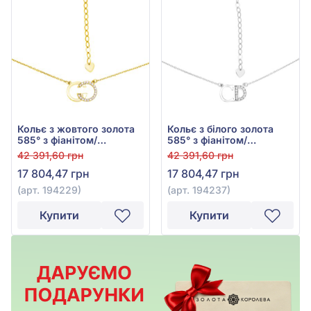
Кольє з жовтого золота
Кольє з білого золота
585° з фіанітом/
585° з фіанітом/
куб.цирконієм, арт.
куб.цирконієм, арт.
42 391,60 грн
42 391,60 грн
194229
194237
17 804,47 грн
17 804,47 грн
(арт. 194229)
(арт. 194237)
Купити
Купити