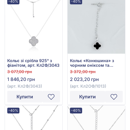
-40%
-40%
Кольє зі срібла 925° з
Кольє «Конюшина» з
фіанітом, арт. Кл2Ф/3043
чорним онiксом та
фіанітом зі срібла 925°,
3 077,00 грн
3 372,00 грн
арт. Кл2ОФ/1013
1 846,20 грн
2 023,20 грн
(арт. Кл2Ф/3043)
(арт. Кл2ОФ/1013)
Купити
Купити
-40%
-40%