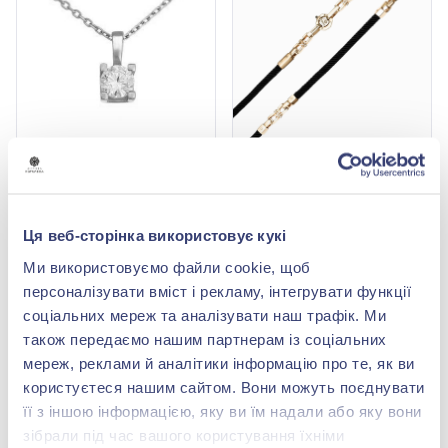
Кольє з білого золота
Шнурок на шию з
585° з куб. окс.
червоного золота 585° з
цирконію, арт.
чорним шовком та
25 240,80 грн
364 038,00 грн
7101981102
чорним куб. окс.
11 105,95 грн
160 176,72 грн
цирконію, арт. Ш0036-
Ця веб-сторінка використовує кукі
4в/д4Шн
(арт. 7101981102)
(арт. Ш0036-4в/д4Шн)
Ми використовуємо файли cookie, щоб
Купити
Купити
персоналізувати вміст і рекламу, інтегрувати функції
соціальних мереж та аналізувати наш трафік. Ми
-58%
Краща ціна
-50%
також передаємо нашим партнерам із соціальних
мереж, реклами й аналітики інформацію про те, як ви
користуєтеся нашим сайтом. Вони можуть поєднувати
її з іншою інформацією, яку ви їм надали або яку вони
зібрали під час вашого користування їхніми