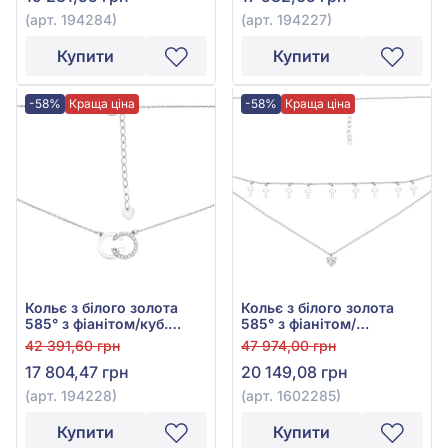
(арт. 194284)
(арт. 194227)
Купити
Купити
-58%
Краща ціна
-58%
Краща ціна
Кольє з білого золота
Кольє з білого золота
585° з фіанітом/куб.
585° з фіанітом/
цирконієм, арт. 194228
куб.цирконієм, арт.
42 391,60 грн
47 974,00 грн
1602285
17 804,47 грн
20 149,08 грн
(арт. 194228)
(арт. 1602285)
Купити
Купити