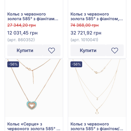
Кольє з червоного
Кольє з червоного
золота 585° з фіанітами/
золота 585° з фіанітом,
куб.цирконієм, арт.
кубічним цирконієм,
27 344,20 грн
74 368,00 грн
860352
бірюзою та емаллю, арт.
12 031,45 грн
32 721,92 грн
1010041
(арт. 860352)
(арт. 1010041)
Купити
Купити
-56%
-56%
Кольє «Серце» з
Кольє з червоного
червоного золота 585° з
золота 585° з фіанітом/