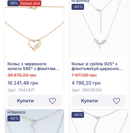
НОВИНКА
-58%
Краща ціна
-40%
Кольє з червоного
Кольє зі срібла 925° з
золота 585° з фіанітами/
фіанітом/куб.цирконієм,
куб.цирконієм, арт.
арт. 560383б
38 670,20 грн
7 977,00 грн
194247
16 241,48 грн
4 786,20 грн
(арт. 194247)
(арт. 560383б)
Купити
Купити
НОВИНКА
-40%
-40%