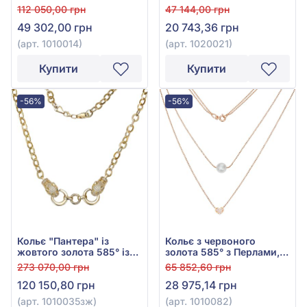
фіанітом, куб. цирконієм,
куб.цирконієм, арт.
112 050,00 грн
47 144,00 грн
бірюзою та емаллю, арт.
1020021
49 302,00 грн
20 743,36 грн
1010014
(арт. 1010014)
(арт. 1020021)
Купити
Купити
-56%
-56%
Кольє "Пантера" із
Кольє з червоного
жовтого золота 585° із
золота 585° з Перлами,
зеленим фіанітом та
арт. 1010082
273 070,00 грн
65 852,60 грн
фіанітом, арт. 1010035зж
120 150,80 грн
28 975,14 грн
(арт. 1010035зж)
(арт. 1010082)