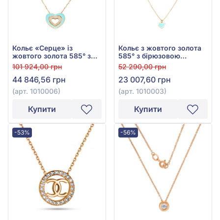
Кольє «Серце» із
Кольє з жовтого золота
жовтого золота 585° з
585° з бірюзовою
фіанітом/куб.цирконієм,
емаллю, арт. 1010003
101 924,00 грн
52 290,00 грн
бірюзою та емаллю, арт.
44 846,56 грн
23 007,60 грн
1010006
(арт. 1010006)
(арт. 1010003)
Купити
Купити
-53%
-56%