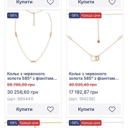
Купити
Купити
-56%
-58%
Краща ціна
Кольє з червоного
Кольє з червоного
золота 585° з фіанітами,
золота 585° з фіанітами/
арт. 860441
куб.цирконієм, арт.
68 765,00 грн
40 935,40 грн
194236
30 256,60 грн
17 192,87 грн
(арт. 860441)
(арт. 194236)
Купити
Купити
-58%
Краща ціна
-58%
Краща ціна