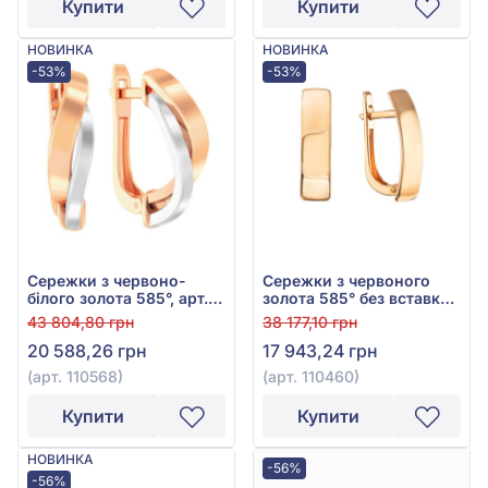
Купити
Купити
НОВИНКА
НОВИНКА
-53%
-53%
Сережки з червоно-
Сережки з червоного
білого золота 585°, арт.
золота 585° без вставки,
110568
арт. 110460
43 804,80 грн
38 177,10 грн
20 588,26 грн
17 943,24 грн
(арт. 110568)
(арт. 110460)
Купити
Купити
НОВИНКА
-56%
-56%