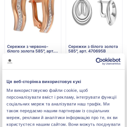
Сережки з червоно-
Сережки з білого золота
білого золота 585°, арт.
585°, арт. 470695В
470442
21 843,00 грн
53 879,40 грн
9 610,92 грн
23 706,94 грн
(арт. 470442)
(арт. 470695В)
Ця веб-сторінка використовує кукі
Купити
Купити
Ми використовуємо файли cookie, щоб
-56%
-56%
персоналізувати вміст і рекламу, інтегрувати функції
соціальних мереж та аналізувати наш трафік. Ми
також передаємо нашим партнерам із соціальних
мереж, реклами й аналітики інформацію про те, як ви
користуєтеся нашим сайтом. Вони можуть поєднувати