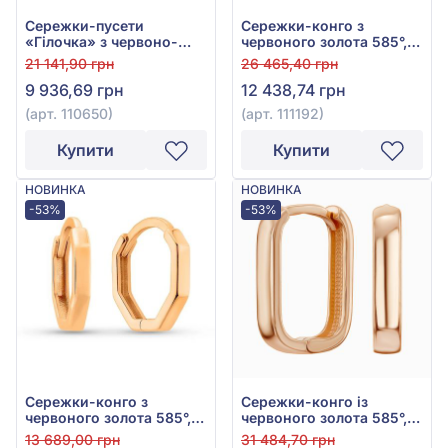
Сережки-пусети
Сережки-конго з
«Гілочка» з червоно-
червоного золота 585°,
білого золота 585°, арт.
арт. 111192
21 141,90 грн
26 465,40 грн
110650
9 936,69 грн
12 438,74 грн
(арт. 110650)
(арт. 111192)
Купити
Купити
НОВИНКА
НОВИНКА
-53%
-53%
Сережки-конго з
Сережки-конго із
червоного золота 585°,
червоного золота 585°,
арт. 110852
арт. 110709
13 689,00 грн
31 484,70 грн