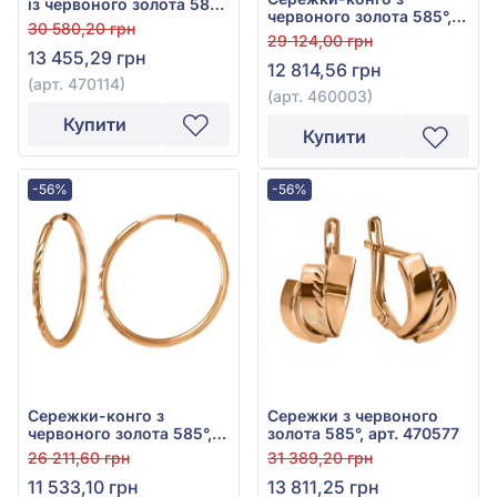
із червоного золота 585°,
червоного золота 585°,
без вставки, арт. 470114
30 580,20 грн
арт. 460003
29 124,00 грн
13 455,29 грн
12 814,56 грн
(арт. 470114)
(арт. 460003)
Купити
Купити
-56%
-56%
Сережки-конго з
Сережки з червоного
червоного золота 585°,
золота 585°, арт. 470577
арт. 460043
26 211,60 грн
31 389,20 грн
11 533,10 грн
13 811,25 грн