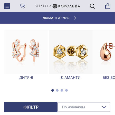
Головна
Сережки
Золоті сережки без каменів
ЗОЛОТІ СЕРЕЖКИ БЕЗ КАМЕНІВ
ДІАМАНТИ -70%
ДИТЯЧІ
ДІАМАНТИ
БЕЗ В
ФІЛЬТР
По новинкам