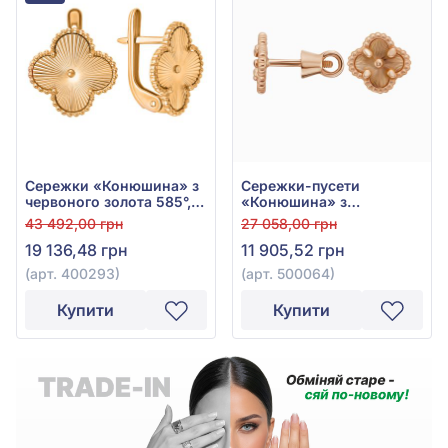
Сережки «Конюшина» з
Сережки-пусети
червоного золота 585°,
«Конюшина» з
без вставки, арт. 400293
червоного золота 585°,
43 492,00 грн
27 058,00 грн
арт. 500064
19 136,48 грн
11 905,52 грн
(арт. 400293)
(арт. 500064)
Купити
Купити