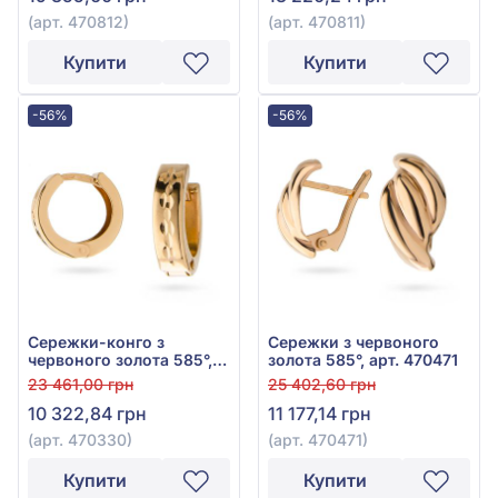
(арт. 470812)
(арт. 470811)
Купити
Купити
-56%
-56%
Сережки-конго з
Сережки з червоного
червоного золота 585°,
золота 585°, арт. 470471
арт. 470330
23 461,00 грн
25 402,60 грн
10 322,84 грн
11 177,14 грн
(арт. 470330)
(арт. 470471)
Купити
Купити