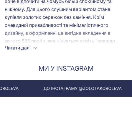
хоче відпочити на чомусь більш спокійному та
ніжному. Для цього слушним варіантом стане
купівля золотих сережок без каміння. Крім
очевидної привабливості та мінімалістичного
дизайну, в оформленні це вигідне вкладення в
золото 585 проби, яке цінується скрізь і завжди.
Читати далі
Купити сережки в Україні можна на сайті ювелірного
магазину Золота Королева.
МИ У INSTAGRAM
Чим цінуються сережки без вставок?
ДО ІНСТАГРАМУ @ZOLOTAKOROLEVA
ДО ІНСТА
Золото не є найдорожчим металом у світі, проте
його присутність у житті вважається ознакою
достатку та розкоші. У культурі можна наголосити на
своєму статус наявністю певної кількості золотих
прикрас. Крім того, ціна за 1 г золота 585 проби
постійно зростає і така покупка виправдає себе