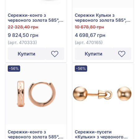
Сережки-конго з
Сережки Кульки з
червоного золота 585°,
червоного золота 585°,
арт. 470333
арт. 470165
22 328,40 грн
10 678,80 грн
9 824,50 грн
4 698,67 грн
(арт. 470333)
(арт. 470165)
Купити
Купити
-56%
-56%
Сережки-конго з
Сережки-пусети
червоного золота 585°,
«Кульки» з червоного