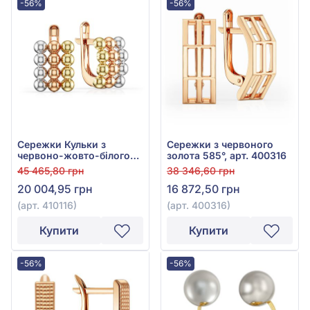
-56%
-56%
Сережки Кульки з
Сережки з червоного
червоно-жовто-білого
золота 585°, арт. 400316
золота 585°, арт. 410116
45 465,80 грн
38 346,60 грн
20 004,95 грн
16 872,50 грн
(арт. 410116)
(арт. 400316)
Купити
Купити
-56%
-56%