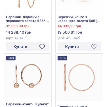
Сережки-підвіски з
Сережки-конго з
червоного золота 585°,
червоного золота 585°,
без вставки, арт. 470615
арт. 460042
32 360,00 грн
44 333,20 грн
14 238,40 грн
19 506,61 грн
(арт. 470615)
(арт. 460042)
Купити
Купити
-56%
-56%
Сережки-конго "Кульки"
Сережки-конго з