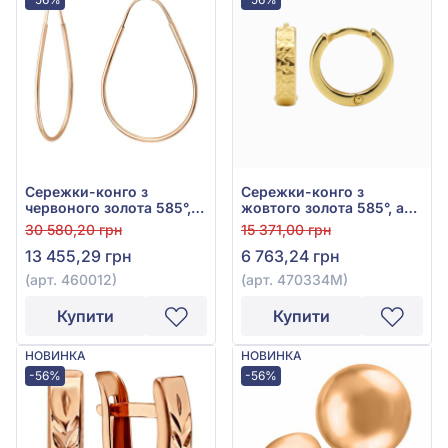
Сережки-конго з
Сережки-конго з
червоного золота 585°,
жовтого золота 585°, арт.
арт. 460012
470334М
30 580,20 грн
15 371,00 грн
13 455,29 грн
6 763,24 грн
(арт. 460012)
(арт. 470334М)
Купити
Купити
НОВИНКА
НОВИНКА
-56%
-56%