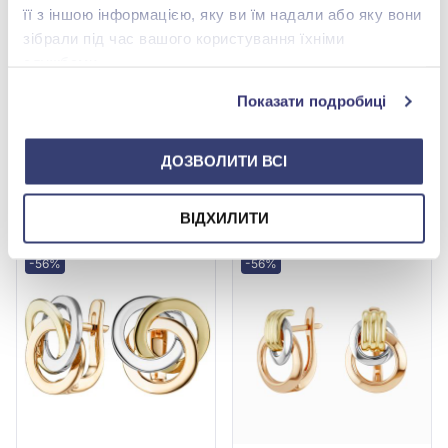
її з іншою інформацією, яку ви їм надали або яку вони
зібрали під час вашого користування їхніми
службами.
Сережки з червоного
Сережки з червоного
Показати подробиці
золота 585°, арт. 470429
золота 585°, арт. 470818
43 362,40 грн
29 285,80 грн
19 079,46 грн
12 885,75 грн
ДОЗВОЛИТИ ВСІ
(арт. 470429)
(арт. 470818)
Купити
Купити
ВІДХИЛИТИ
-56%
-56%