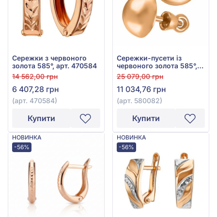
Сережки з червоного
Сережки-пусети із
золота 585°, арт. 470584
червоного золота 585°,
арт. 580082
14 562,00 грн
25 079,00 грн
6 407,28 грн
11 034,76 грн
(арт. 470584)
(арт. 580082)
Купити
Купити
НОВИНКА
НОВИНКА
-56%
-56%