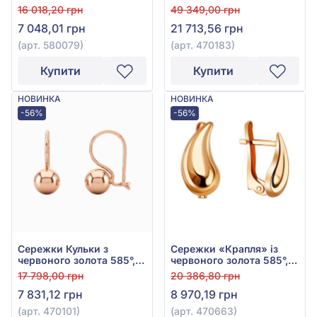
золота 585°, без вставки,
16 018,20 грн
49 349,00 грн
арт. 580079
7 048,01 грн
21 713,56 грн
(арт. 580079)
(арт. 470183)
Купити
Купити
НОВИНКА
НОВИНКА
-56%
-56%
Сережки Кульки з
Сережки «Крапля» із
червоного золота 585°,
червоного золота 585°,
арт. 470101
без вставки, арт. 470663
17 798,00 грн
20 386,80 грн
7 831,12 грн
8 970,19 грн
(арт. 470101)
(арт. 470663)