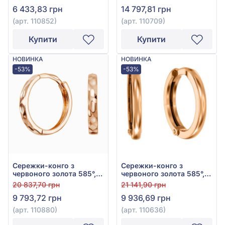
6 433,83 грн
14 797,81 грн
(арт. 110852)
(арт. 110709)
Купити
Купити
НОВИНКА
НОВИНКА
-53%
-53%
Сережки-конго з
Сережки-конго з
червоного золота 585°,
червоного золота 585°,
арт. 110880
арт. 110636
20 837,70 грн
21 141,90 грн
9 793,72 грн
9 936,69 грн
(арт. 110880)
(арт. 110636)