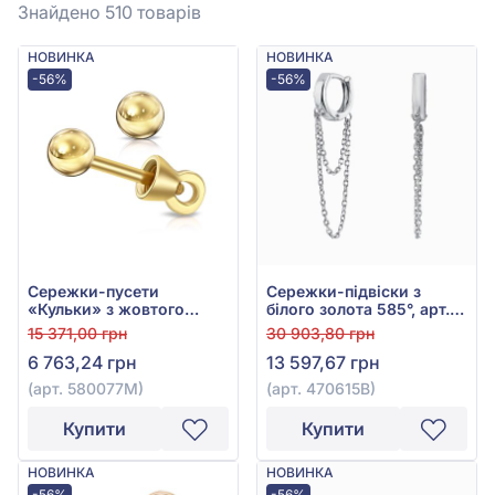
Знайдено 510
товарів
НОВИНКА
НОВИНКА
-56%
-56%
Сережки-пусети
Сережки-підвіски з
«Кульки» з жовтого
білого золота 585°, арт.
золота 585°, без вставки,
470615В
15 371,00 грн
30 903,80 грн
арт. 580077М
6 763,24 грн
13 597,67 грн
(арт. 580077М)
(арт. 470615В)
Купити
Купити
НОВИНКА
НОВИНКА
-56%
-56%