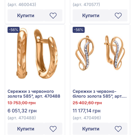
(арт. 460043)
(арт. 470577)
Купити
Купити
-56%
-56%
Сережки з червоного
Сережки з червоно-
золота 585°, арт. 470488
білого золота 585°, арт.
470496
13 753,00 грн
25 402,60 грн
6 051,32 грн
11 177,14 грн
(арт. 470488)
(арт. 470496)
Купити
Купити