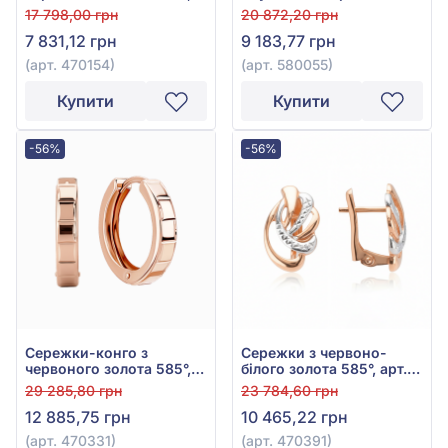
арт. 470154
золота 585°, арт. 580055
17 798,00 грн
20 872,20 грн
7 831,12 грн
9 183,77 грн
(арт. 470154)
(арт. 580055)
Купити
Купити
-56%
-56%
Сережки-конго з
Сережки з червоно-
червоного золота 585°,
білого золота 585°, арт.
арт. 470331
470391
29 285,80 грн
23 784,60 грн
12 885,75 грн
10 465,22 грн
(арт. 470331)
(арт. 470391)