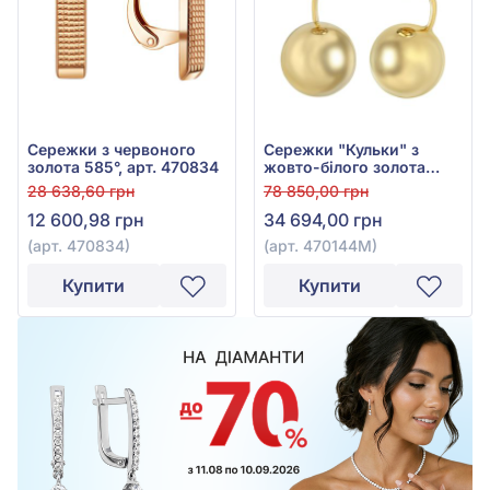
Сережки з червоного
Сережки "Кульки" з
золота 585°, арт. 470834
жовто-білого золота
585°, без вставки, арт.
28 638,60 грн
78 850,00 грн
470144М
12 600,98 грн
34 694,00 грн
(арт. 470834)
(арт. 470144М)
Купити
Купити