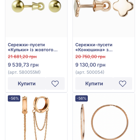
Сережки-пусети
Сережки-пусети
«Кульки» із жовтого
«Конюшина» з
золота 585°, арт.
червоного золота 585°,
21 681,20 грн
20 750,00 грн
580055М
арт. 500054
9 539,73 грн
9 130,00 грн
(арт. 580055М)
(арт. 500054)
Купити
Купити
-56%
-56%