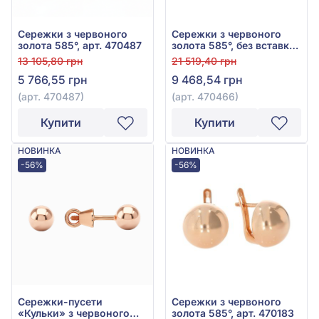
Сережки з червоного
Сережки з червоного
золота 585°, арт. 470487
золота 585°, без вставки,
арт. 470466
13 105,80 грн
21 519,40 грн
5 766,55 грн
9 468,54 грн
(арт. 470487)
(арт. 470466)
Купити
Купити
НОВИНКА
НОВИНКА
-56%
-56%
Сережки-пусети
Сережки з червоного
«Кульки» з червоного
золота 585°, арт. 470183