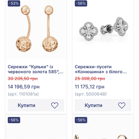
-53%
-56%
Сережки "Кульки" із
Сережки-пусети
червоного золота 585°,
«Конюшина» з білого
без вставки, арт. 1101081а
золота 585°, арт.
30 205,50 грн
25 398,00 грн
500064В
14 196,59 грн
11 175,12 грн
(арт. 1101081а)
(арт. 500064В)
Купити
Купити
-56%
-56%