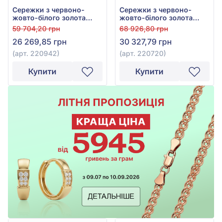
Сережки з червоно-
Сережки з червоно-
жовто-білого золота
жовто-білого золота
585°, арт. 220942
585°, арт. 220720
59 704,20 грн
68 926,80 грн
26 269,85 грн
30 327,79 грн
(арт. 220942)
(арт. 220720)
Купити
Купити