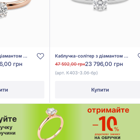
Каблучка-солітер з діамантом 0,11ct із червоного золота 585°, арт. К403-3.0-бр
Каблучка-солітер з діамантом 0,115ct із білого золота 585°, арт. К403-3.0б-бр
6,00 грн
23 796,00 грн
47 592,00 грн
(арт. К403-3.0б-бр)
ити
Купити