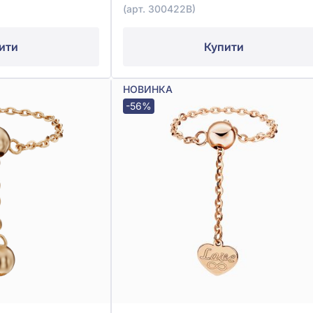
(арт. 300422В)
ити
Купити
НОВИНКА
-56%