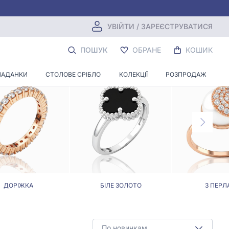
УВІЙТИ / ЗАРЕЄСТРУВАТИСЯ
ПОШУК
ОБРАНЕ
КОШИК
ЛАДАНКИ
СТОЛОВЕ СРІБЛО
КОЛЕКЦІЇ
РОЗПРОДАЖ
ДОРІЖКА
БІЛЕ ЗОЛОТО
З ПЕРЛ
По новинкам