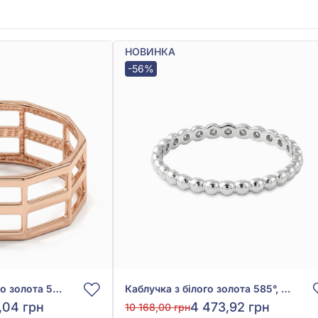
НОВИНКА
-56%
Каблучка з червоного золота 585°, арт. 300498
Каблучка з білого золота 585°, арт. 300422В
,04 грн
4 473,92 грн
10 168,00 грн