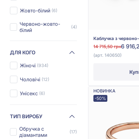
Жовто-білий
(6)
Червоно-жовто-
(4)
білий
6 916,
14 715,50 грн
ДЛЯ КОГО
(арт. 140650)
Жіночі
(934)
Куп
Чоловічі
(12)
НОВИНКА
Унісекс
(6)
-50%
ТИП ВИРОБУ
Обручка с
(17)
діамантами