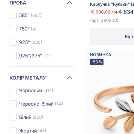
ПРОБА
4 834
10 988,00 грн
585°
(697)
(арт. 390220)
750°
(4)
Куп
925°
(236)
НОВИНКА
925°/375°
(11)
-53%
КОЛІР МЕТАЛУ
Червоний
(314)
Червоно-білий
(84)
Білий
(250)
Жовтий
(43)