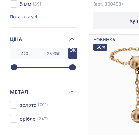
5 мм
(39)
(арт. 300498)
Показати усі
Куп
ЦІНА
НОВИНКА
-56%
OK
МЕТАЛ
золото
(701)
срібло
(247)