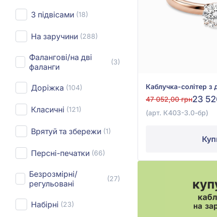
З підвісами
(18)
На заручини
(288)
Фалангові/на дві
(3)
фаланги
Доріжка
(104)
23 52
47 052,00 грн
Класичні
(121)
(арт. К403-3.0-бр)
Врятуй та збережи
(1)
Куп
Персні-печатки
(66)
Безрозмірні/
(27)
регульовані
Набірні
(23)