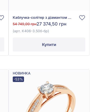
Каблучка-солітер з діамантом 0,13ct із білого золота 585°, арт. К406-3.50б-бр
27 374,50 грн
54 749,00 грн
(арт. К406-3.50б-бр)
Купити
НОВИНКА
-53%