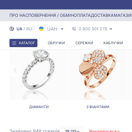
Головна
Каблучки
Каблучки, Розмір - 18.0
ПРО НАС
ПОВЕРНЕННЯ / ОБМІН
ОПЛАТА
ДОСТАВКА
МАГАЗИ
UAH
UA
/
RU
0 800 501 276
КАТАЛОГ
ОБРУЧКИ
СЕРЕЖКИ
КАБЛУЧКИ
ДІАМАНТИ
З ФІАНІТАМИ
Знайдено 948
товарів
18,00
Видалити все