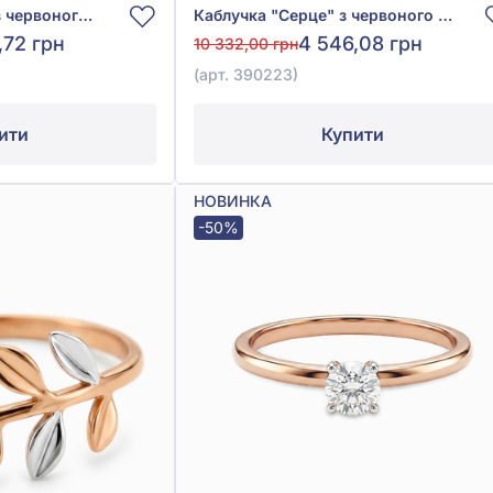
Каблучка "Кульки" із червоного золота 585°, без вставки, арт. 390220
Каблучка "Серце" з червоного золота 585°, арт. 390223
,72 грн
4 546,08 грн
10 332,00 грн
(арт. 390223)
ити
Купити
НОВИНКА
-50%