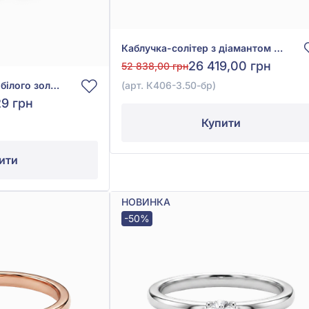
Каблучка-солітер з діамантом 0,14ct із червоного золота 585°, арт. К406-3.50-бр
26 419,00 грн
52 838,00 грн
Каблучка з червоно-білого золота 585°, без вставки, арт. 140650
(арт. К406-3.50-бр)
29 грн
Купити
ити
НОВИНКА
-50%