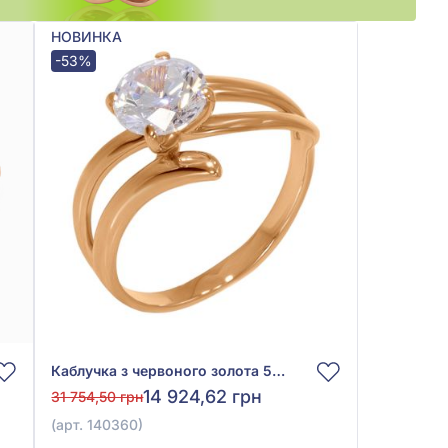
НОВИНКА
-53%
Каблучка з червоного золота 585° з фіанітом/куб.цирконієм, арт. 140360
14 924,62 грн
31 754,50 грн
(арт. 140360)