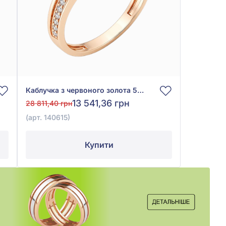
Каблучка з червоного золота 585° з фіанітом/куб.цирконієм, арт. 140615
13 541,36 грн
28 811,40 грн
(арт. 140615)
Купити