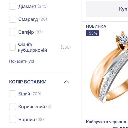
Діамант
(345)
Куп
Смарагд
(28)
НОВИНКА
Сапфір
(87)
-53%
Фіаніт/
(350)
куб.цирконій
Показати усі
КОЛІР ВСТАВКИ
Білий
(700)
Коричневий
(4)
Чорний
(62)