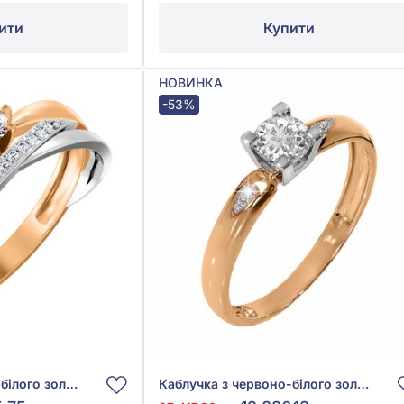
ити
Купити
НОВИНКА
-53%
Каблучка з червоно-білого золота 585° з фіанітом/куб.цирконієм, арт. 141079
Каблучка з червоно-білого золота 585° з фіанітом/куб.цирконієм, арт. 141016