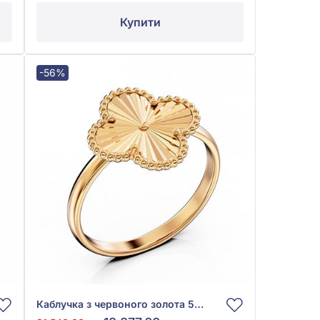
Купити
-56%
Каблучка з червоного золота 585°, арт. 300471