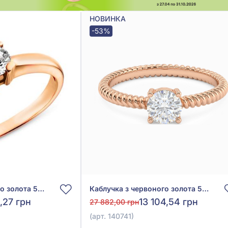
НОВИНКА
-53%
Каблучка з червоного золота 585° з фіанітом/куб.цирконієм, арт. 140341
Каблучка з червоного золота 585° з фіанітом/куб.цирконієм, арт. 140741
2,27 грн
13 104,54 грн
27 882,00 грн
(арт. 140741)