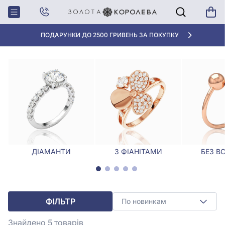
Головна
Каблучки
Каблучки, Розмір - 14.0
КАБЛУЧКИ, РОЗМІР - 14.0
ПОДАРУНКИ ДО 2500 ГРИВЕНЬ ЗА ПОКУПКУ
ДІАМАНТИ
З ФІАНІТАМИ
БЕЗ В
ФІЛЬТР
По новинкам
Знайдено 5
товарів