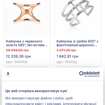
Каблучка з червоного
Каблучка зі срібла 925° з
золота 585°, без вставки,
фіанітом/куб.цирконієм,
арт. 300414
арт. 19107р
28 044,00 грн
3 071,35 грн
12 339,36 грн
1 842,81 грн
(арт. 300414)
(арт. 19107р)
Купити
Купити
-40%
Ця веб-сторінка використовує кукі
Ми використовуємо файли cookie, щоб
персоналізувати вміст і рекламу, інтегрувати функції