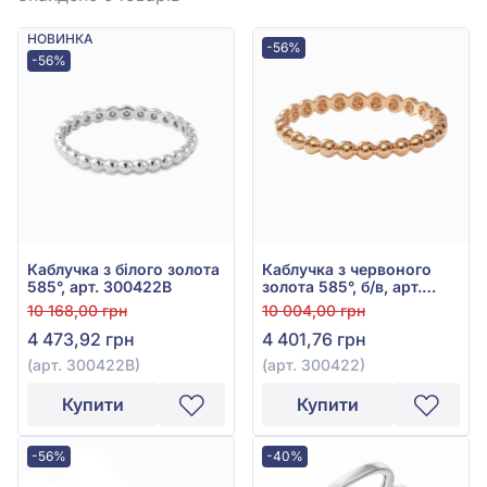
НОВИНКА
-56%
-56%
Каблучка з білого золота
Каблучка з червоного
585°, арт. 300422В
золота 585°, б/в, арт.
300422
10 168,00 грн
10 004,00 грн
4 473,92 грн
4 401,76 грн
(арт. 300422В)
(арт. 300422)
Купити
Купити
-56%
-40%