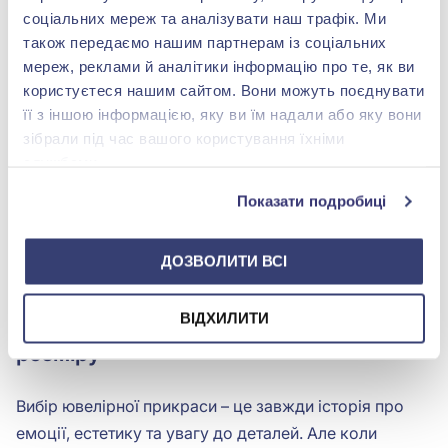
соціальних мереж та аналізувати наш трафік. Ми
також передаємо нашим партнерам із соціальних
мереж, реклами й аналітики інформацію про те, як ви
користуєтеся нашим сайтом. Вони можуть поєднувати
Каблучка зі срібла 925° з
її з іншою інформацією, яку ви їм надали або яку вони
фіанітами/
куб.цирконієм, арт.
зібрали під час вашого користування їхніми
1 656,00 грн
10029р
службами.
993,60 грн
(арт. 10029р)
Показати подробиці
Купити
ДОЗВОЛИТИ ВСІ
Як вибрати прикраси невеликого
ВІДХИЛИТИ
розміру
Вибір ювелірної прикраси – це завжди історія про
емоції, естетику та увагу до деталей. Але коли