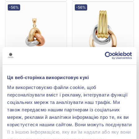
-56%
-56%
Підвіска з червоно-
Підвіска з червоно-
жовто-білого золота
жовто-білого золота
Ця веб-сторінка використовує кукі
585° без вставки, арт.
585°, без вставки, арт.
31 374,00 грн
23 299,20 грн
5010033
320720
Ми використовуємо файли cookie, щоб
13 804,56 грн
10 251,65 грн
персоналізувати вміст і рекламу, інтегрувати функції
(арт. 5010033)
(арт. 320720)
соціальних мереж та аналізувати наш трафік. Ми
Купити
Купити
також передаємо нашим партнерам із соціальних
мереж, реклами й аналітики інформацію про те, як ви
-56%
користуєтеся нашим сайтом. Вони можуть поєднувати
її з іншою інформацією, яку ви їм надали або яку вони