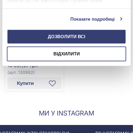
зібрали під час вашого користування їхніми
службами.
Показати подробиці
ДОЗВОЛИТИ ВСІ
Підвіска з червоно-
жовто-білого золота
ВІДХИЛИТИ
585°, арт. 130982
43 038,80 грн
18 937,07 грн
(арт. 130982)
Купити
МИ У INSTAGRAM