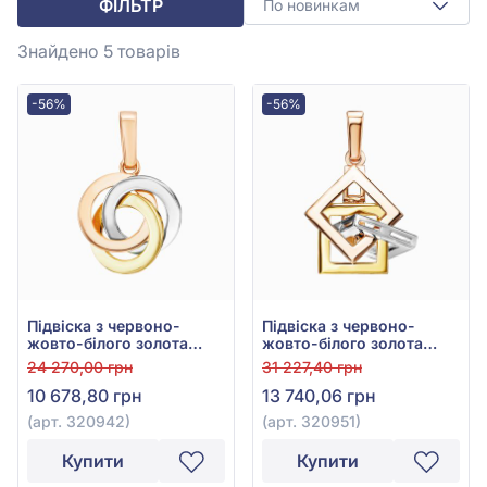
ФІЛЬТР
По новинкам
Знайдено 5
товарів
-56%
-56%
Підвіска з червоно-
Підвіска з червоно-
жовто-білого золота
жовто-білого золота
585° без вставки, арт.
585°, арт. 320951
24 270,00 грн
31 227,40 грн
320942
10 678,80 грн
13 740,06 грн
(арт. 320942)
(арт. 320951)
Купити
Купити