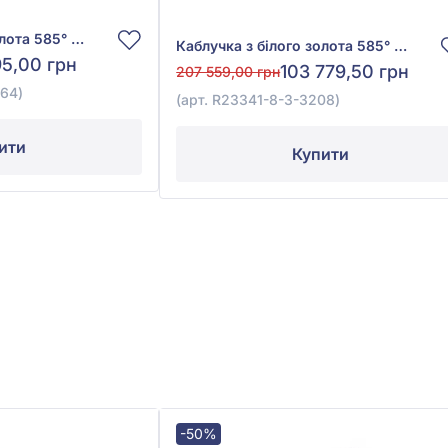
Каблучка з білого золота 585° з діамантом 0,44ct, арт. R25106-9.155-1664
Каблучка з білого золота 585° з діамантом 0,96ct, арт. R23341-8-3-3208
95,00 грн
103 779,50 грн
207 559,00 грн
664)
(арт. R23341-8-3-3208)
ити
Купити
-50%