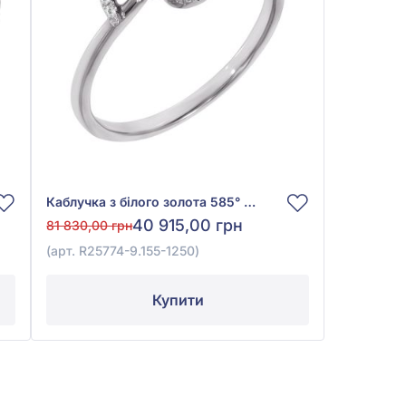
Каблучка з білого золота 585° з діамантом 0,31ct, арт. R25774-9.155-1250
40 915,00 грн
81 830,00 грн
(арт. R25774-9.155-1250)
Купити