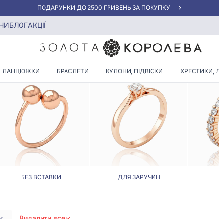
АКЦІЯ ДЛЯ КЛІЄНТІВ "НОВА ПОШТА"
аменю
НИ
БЛОГ
АКЦІЇ
АБЛУЧКИ ІМІТАЦІЯ ВЕЛИКО
ЛАНЦЮЖКИ
БРАСЛЕТИ
КУЛОНИ, ПІДВІСКИ
ХРЕСТИКИ, 
БЕЗ ВСТАВКИ
ДЛЯ ЗАРУЧИН
Видалити все