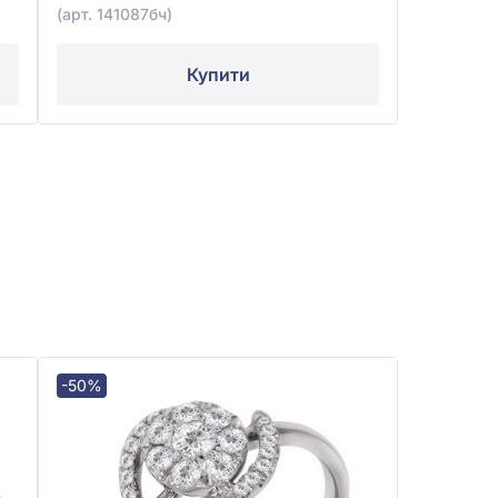
(арт. 141087бч)
Купити
-50%