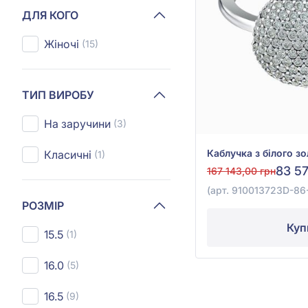
ДЛЯ КОГО
Жіночі
(15)
ТИП ВИРОБУ
На заручини
(3)
Класичні
(1)
83 57
167 143,00 грн
(арт. 910013723D-86
РОЗМІР
Куп
15.5
(1)
16.0
(5)
16.5
(9)