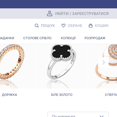
УВІЙТИ / ЗАРЕЄСТРУВАТИСЯ
ГО КАМЕНЮ
ПОШУК
ОБРАНЕ
КОШИК
ЛАДАНКИ
СТОЛОВЕ СРІБЛО
КОЛЕКЦІЇ
РОЗПРОДАЖ
ДОРІЖКА
БІЛЕ ЗОЛОТО
З ПЕРЛ
По новинкам