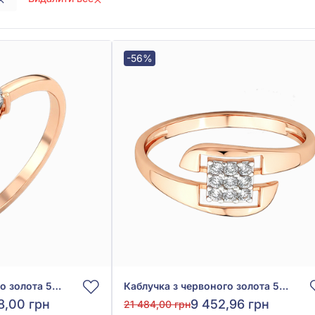
-56%
Каблучка з червоного золота 585° з діамантом 0,085ct, арт. 701-083
Каблучка з червоного золота 585° з фіанітом/куб.цирконієм, арт. 380390
8,00 грн
9 452,96 грн
21 484,00 грн