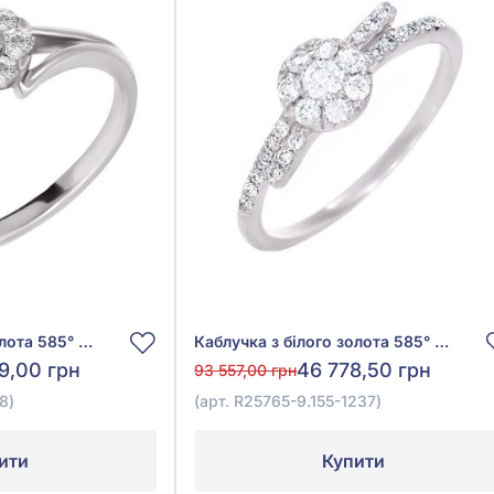
Каблучка з білого золота 585° з діамантом 0,29ct, арт. R34205-4-3-1018
Каблучка з білого золота 585° з діамантом 0,38ct, арт. R25765-9.155-1237
9,00 грн
46 778,50 грн
93 557,00 грн
8)
(арт. R25765-9.155-1237)
ити
Купити