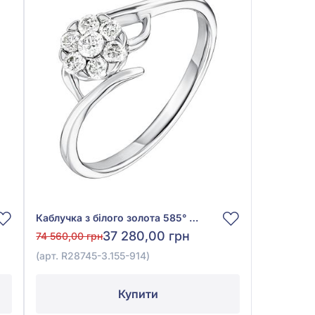
Каблучка з білого золота 585° з діамантом 0,25ct, арт. R28745-3.155-914
37 280,00 грн
74 560,00 грн
(арт. R28745-3.155-914)
Купити