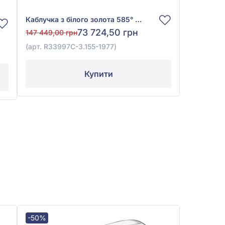
Каблучка з білого золота 585° з діамантом 0,58ct, арт. R33997C-3.155-1977
73 724,50 грн
147 449,00 грн
(арт. R33997C-3.155-1977)
Купити
-50%