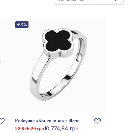
-53%
Каблучка «Конюшина» з білого золота 585° з чорною емаллю, арт. 141087бч
10 774,84 грн
22 925,20 грн