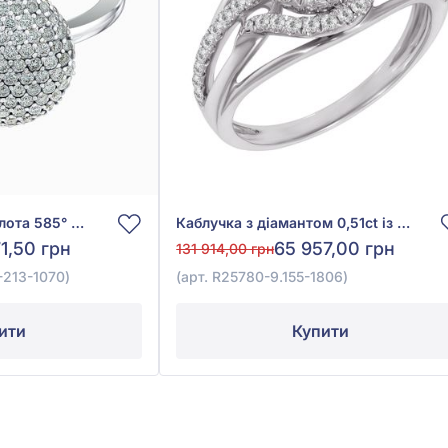
Каблучка з білого золота 585° з діамантом 0,64ct, арт. 910013723D-86-213-1070
Каблучка з діамантом 0,51ct із білого золота 585°, арт. R25780-9.155-1806
1,50 грн
65 957,00 грн
131 914,00 грн
-213-1070)
(арт. R25780-9.155-1806)
ити
Купити