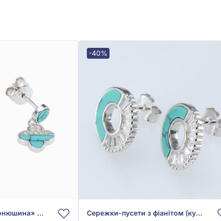
-40%
Сережки-пусети «Конюшина» зі срібла 925° з фіанітом та бірюзою, арт. 126919
Сережки-пусети з фіанітом (куб.цирконієм) бірюзового кольору зі срібла 925°, арт. 126931