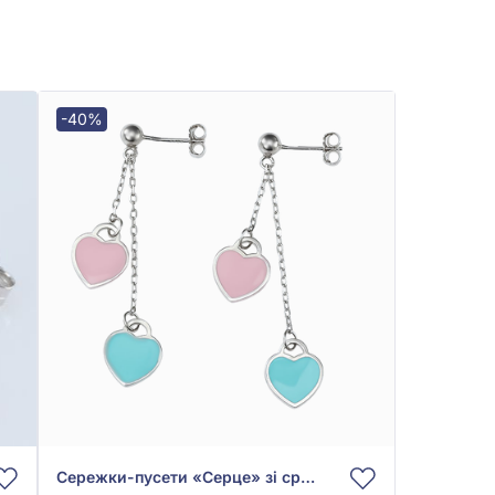
-40%
Сережки-пусети «Серце» зі срібла 925° з рожевою та бірюзовою емаллю, арт. 52е1124рз