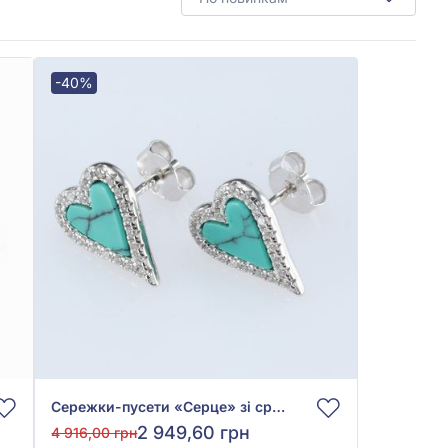
-40%
Сережки-пусети «Серце» зі срібла 925° з бірюзовим фіанітом, арт. 126929
2 949,60 грн
4 916,00 грн