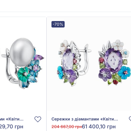
-70%
Сережки з діамантами «Квіти» з білого золота 585° з діамантом 0,01ct, топазом блакитним 2,2ct, перлами, аметистом 0,34ct, бірюзою 0,83ct, арт. 11-E26693J-1
Сережки з діамантами «Квіти» з білого золота 585° з діамантом 0,05ct, топазом блакитним 0,04ct, аметистом 6,98ct, гранатом родолітом 0,39ct, бірюзою 0,66ct, хризолітом 0,9ct, перламутром 0,84ct, арт. 11-Е26685А-13
29,70 грн
61 400,10 грн
204 667,00 грн