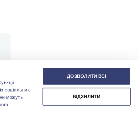
ДОЗВОЛИТИ ВСІ
ункції
із соціальних
ВІДХИЛИТИ
они можуть
шого