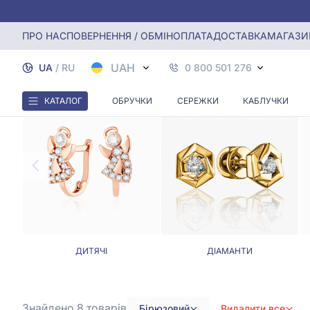
Головна
Сережки
Сережки з бірюзовим камінням
ПРО НАС
ПОВЕРНЕННЯ / ОБМІН
ОПЛАТА
ДОСТАВКА
МАГАЗИ
СЕ
UAH
UA
/
RU
0 800 501 276
КАТАЛОГ
ОБРУЧКИ
СЕРЕЖКИ
КАБЛУЧКИ
ДИТЯЧІ
ДІАМАНТИ
Знайдено 8
товарів
Бірюзовий
Видалити все