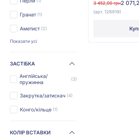
Перли
(1)
2 071,
3 452,00 грн
(арт. 126919)
Гранат
(1)
Куп
Аметист
(2)
Показати усі
ЗАСТІБКА
Англійська/
(3)
пружинна
Закрутка/затискач
(4)
Конго/кільце
(1)
КОЛІР ВСТАВКИ