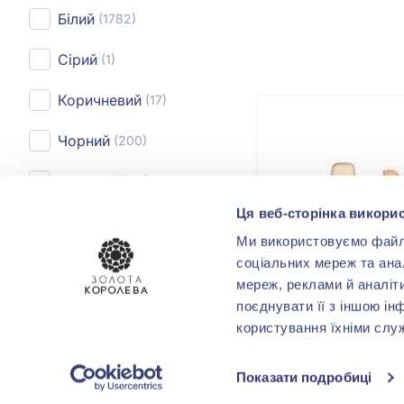
Білий
(1782)
Сірий
(1)
Коричневий
(17)
Чорний
(200)
Рожевий
(27)
Ця веб-сторінка викорис
Показати усі
Ми використовуємо файли 
соціальних мереж та ана
КАРАТНІСТЬ
мереж, реклами й аналіт
поєднувати її з іншою ін
до 0,10
(2)
користування їхніми слу
Показати подробиці
СТИЛЬ