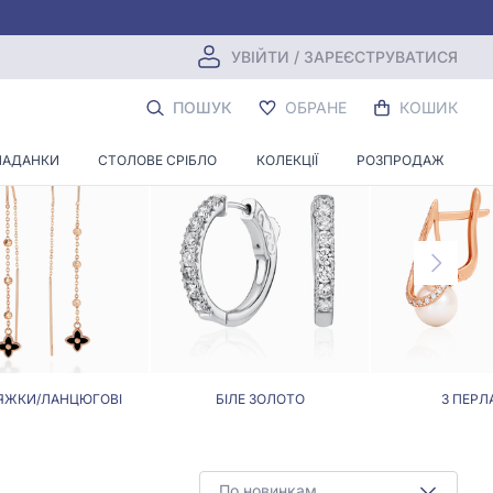
УВІЙТИ / ЗАРЕЄСТРУВАТИСЯ
НЯМ
ПОШУК
ОБРАНЕ
КОШИК
ЛАДАНКИ
СТОЛОВЕ СРІБЛО
КОЛЕКЦІЇ
РОЗПРОДАЖ
ЯЖКИ/ЛАНЦЮГОВІ
БІЛЕ ЗОЛОТО
З ПЕРЛ
По новинкам