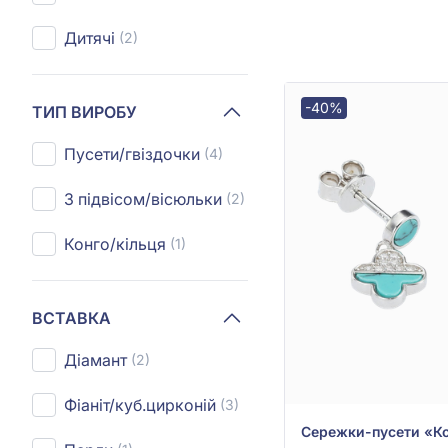
Дитячі
(2)
-40%
ТИП ВИРОБУ
Пусети/гвіздочки
(4)
З підвісом/вісюльки
(2)
Конго/кільця
(1)
ВСТАВКА
Діамант
(2)
Фіаніт/куб.цирконій
(3)