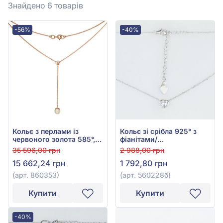
Знайдено 6
товарів
-56%
-40%
Кольє з перлами із
Кольє зі срібла 925° з
червоного золота 585°,
фіанітами/
арт. 860353
куб.цирконієм, арт.
35 596,00 грн
2 988,00 грн
560228б
15 662,24 грн
1 792,80 грн
(арт. 860353)
(арт. 560228б)
Купити
Купити
-40%