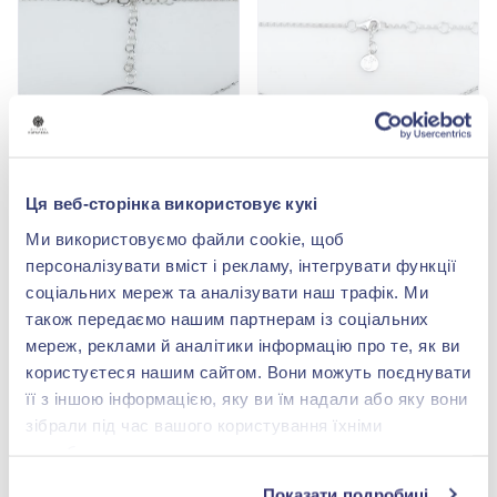
Ця веб-сторінка використовує кукі
Кольє зі срібла 925° без
Срiбне кольє
вставки, арт. 8038
Ми використовуємо файли cookie, щоб
Немає в наявності
3 621,00 грн
персоналізувати вміст і рекламу, інтегрувати функції
2 172,60 грн
соціальних мереж та аналізувати наш трафік. Ми
(арт. 8038)
також передаємо нашим партнерам із соціальних
мереж, реклами й аналітики інформацію про те, як ви
Купити
користуєтеся нашим сайтом. Вони можуть поєднувати
її з іншою інформацією, яку ви їм надали або яку вони
зібрали під час вашого користування їхніми
службами.
Показати подробиці