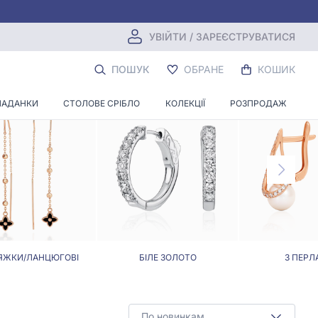
УВІЙТИ / ЗАРЕЄСТРУВАТИСЯ
 ЗАСТІБЦІ
ПОШУК
ОБРАНЕ
КОШИК
ЛАДАНКИ
СТОЛОВЕ СРІБЛО
КОЛЕКЦІЇ
РОЗПРОДАЖ
ЯЖКИ/ЛАНЦЮГОВІ
БІЛЕ ЗОЛОТО
З ПЕРЛ
По новинкам