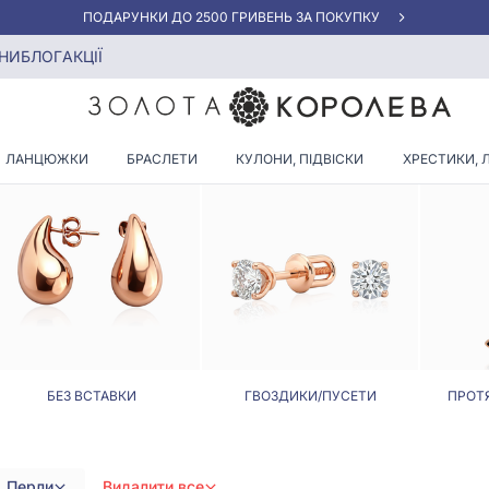
АКЦІЯ ДЛЯ КЛІЄНТІВ "НОВА ПОШТА"
тібці
НИ
БЛОГ
АКЦІЇ
З ПЕРЛАМИ НА АНГЛІЙСЬКІЙ
ЛАНЦЮЖКИ
БРАСЛЕТИ
КУЛОНИ, ПІДВІСКИ
ХРЕСТИКИ, 
БЕЗ ВСТАВКИ
ГВОЗДИКИ/ПУСЕТИ
ПРОТ
Перли
Видалити все