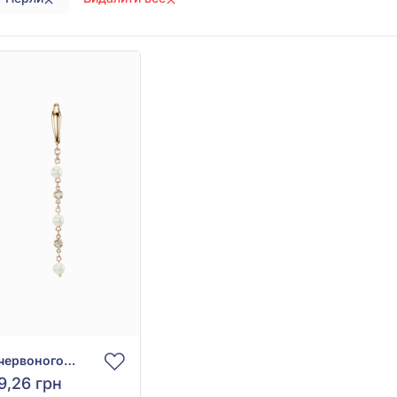
Сережки-підвіски з червоного золота 585° з фіанітами та перлами, арт. 480057
9,26 грн