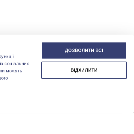
ДОЗВОЛИТИ ВСІ
ункції
із соціальних
ВІДХИЛИТИ
они можуть
шого