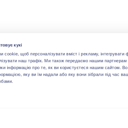
товує кукі
cookie, щоб персоналізувати вміст і рекламу, інтегрувати ф
лізувати наш трафік. Ми також передаємо нашим партнерам 
ики інформацію про те, як ви користуєтеся нашим сайтом. В
формацією, яку ви їм надали або яку вони зібрали під час ва
жбами.