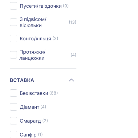
Пусети/гвіздочки
(9)
З підвісом/
(13)
вісюльки
Конго/кільця
(2)
Протяжки/
(4)
ланцюжки
ВСТАВКА
Без вставки
(68)
Діамант
(4)
Смарагд
(2)
Сапфір
(1)