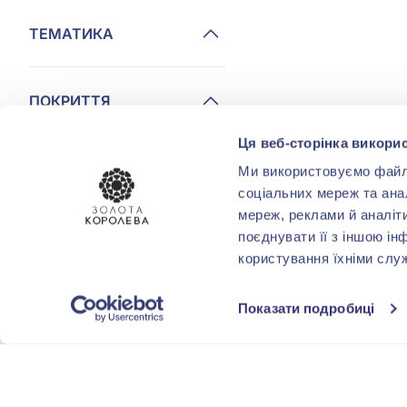
ТЕМАТИКА
ПОКРИТТЯ
Ця веб-сторінка викорис
ФОРМА
Ми використовуємо файли 
ОГРАНОВУВАННЯ
соціальних мереж та ана
мереж, реклами й аналіт
Круг
(1)
поєднувати її з іншою ін
користування їхніми слу
КОМУ
Показати подробиці
МІСТА
Запоріжжя
(1)