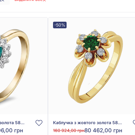
-50%
Каблучка з жовтого золота 585° із зеленим смарагдом 1,01ct та діамантами 0,22ct, арт. 701-903и*
Каблучка з жовтого золота 585° із зеленим смарагдом 0,2ct та діамантами 0,24ct, арт. 701-005и*
06,00 грн
80 462,00 грн
160 924,00 грн