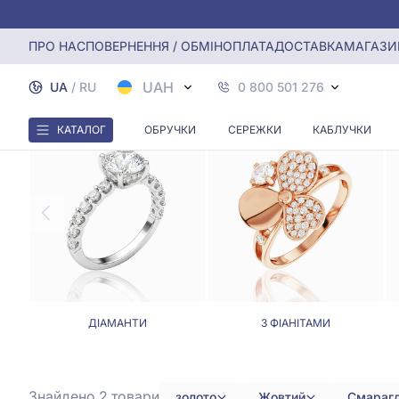
Головна
Каблучки
Каблучка з жовтого золота з смара
ПРО НАС
ПОВЕРНЕННЯ / ОБМІН
ОПЛАТА
ДОСТАВКА
МАГАЗИ
КАБЛУЧК
UAH
UA
/
RU
0 800 501 276
КАТАЛОГ
ОБРУЧКИ
СЕРЕЖКИ
КАБЛУЧКИ
ДІАМАНТИ
З ФІАНІТАМИ
Знайдено 2
товари
золото
Жовтий
Смараг