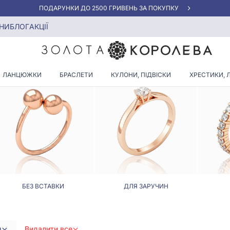
«КРАЩА ЦІНА» ВІД 5945 ГРН/ГРАМ
гдом
НИ
БЛОГ
АКЦІЇ
А З ЖОВТОГО ЗОЛОТА З С
ЛАНЦЮЖКИ
БРАСЛЕТИ
КУЛОНИ, ПІДВІСКИ
ХРЕСТИКИ, 
БЕЗ ВСТАВКИ
ДЛЯ ЗАРУЧИН
д
Видалити все