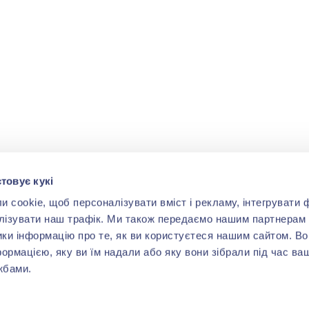
товує кукі
cookie, щоб персоналізувати вміст і рекламу, інтегрувати ф
лізувати наш трафік. Ми також передаємо нашим партнерам 
ики інформацію про те, як ви користуєтеся нашим сайтом. В
формацією, яку ви їм надали або яку вони зібрали під час ва
жбами.