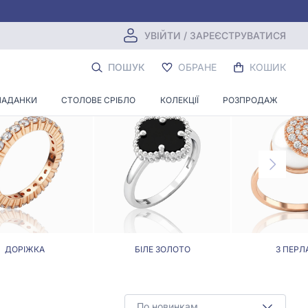
УВІЙТИ / ЗАРЕЄСТРУВАТИСЯ
МАРАГДОМ
ПОШУК
ОБРАНЕ
КОШИК
ЛАДАНКИ
СТОЛОВЕ СРІБЛО
КОЛЕКЦІЇ
РОЗПРОДАЖ
ДОРІЖКА
БІЛЕ ЗОЛОТО
З ПЕРЛ
По новинкам