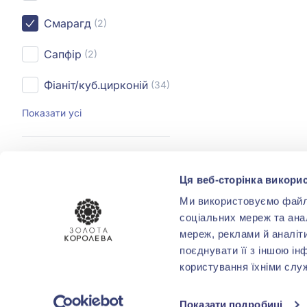
Смарагд
(2)
Сапфір
(2)
Фіаніт/куб.цирконій
(34)
Показати усі
КОЛІР ВСТАВКИ
Ця веб-сторінка викорис
Білий
(2)
Ми використовуємо файли 
соціальних мереж та ана
Зелений
(2)
мереж, реклами й аналіт
поєднувати її з іншою ін
користування їхніми слу
КАРАТНІСТЬ
від 0,21 до 0,30
(2)
Показати подробиці