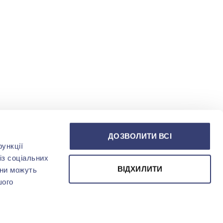
ДОЗВОЛИТИ ВСІ
ункції
із соціальних
ВІДХИЛИТИ
они можуть
шого