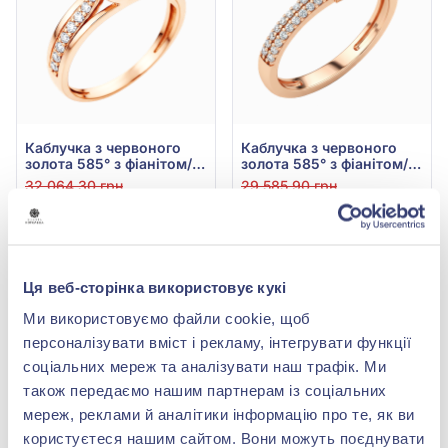
Каблучка з червоного
Каблучка з червоного
золота 585° з фіанітом/
золота 585° з фіанітом/
куб.цирконієм, арт.
куб.цирконієм, арт.
32 064,30 грн
29 585,90 грн
140443
143600
15 070,22 грн
13 905,37 грн
(арт. 140443)
(арт. 143600)
Купити
Купити
Ця веб-сторінка використовує кукі
Ми використовуємо файли cookie, щоб
-53%
-53%
персоналізувати вміст і рекламу, інтегрувати функції
соціальних мереж та аналізувати наш трафік. Ми
також передаємо нашим партнерам із соціальних
мереж, реклами й аналітики інформацію про те, як ви
користуєтеся нашим сайтом. Вони можуть поєднувати