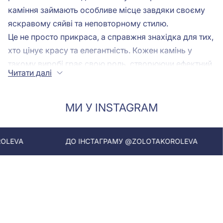
каміння займають особливе місце завдяки своєму
яскравому сяйві та неповторному стилю.
Це не просто прикраса, а справжня знахідка для тих,
хто цінує красу та елегантність. Кожен камінь у
такому виробі грає свою роль, створюючи ефектний
Читати далі
блиск та гру світла.
Каблучки
з розсипом каміння
ідеально вписуються як у діловий аутфіт, так і
стануть розкішним аксесуаром для важливого
МИ У INSTAGRAM
заходу чи свята. Діамантова доріжка може стати
чудовим подарунком для коханої людини або
ДО ІНСТАГРАМУ @ZOLOTAKOROLEVA
ДО ІНСТА
самовираженням вашої унікальної натури.
Метали та вставки
Кільце доріжка може бути виконане з різних металів,
таких як золото, срібло або платина. Кожен з цих