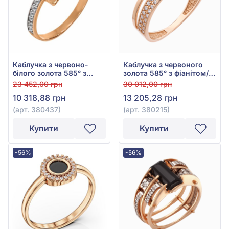
Каблучка з червоно-
Каблучка з червоного
білого золота 585° з
золота 585° з фіанітом/
фіанітом, арт. 380437
куб.цирконієм, арт.
23 452,00 грн
30 012,00 грн
380215
10 318,88 грн
13 205,28 грн
(арт. 380437)
(арт. 380215)
Купити
Купити
-56%
-56%