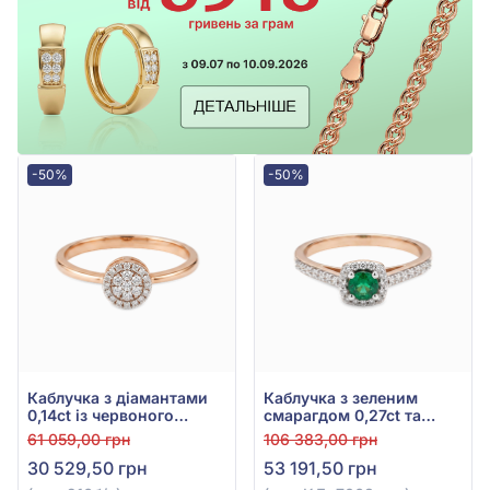
-50%
-50%
Каблучка з діамантами
Каблучка з зеленим
0,14ct із червоного
смарагдом 0,27ct та
золота 585°, арт. 216б/к
діамантом 0,29ct з
61 059,00 грн
106 383,00 грн
червоного золота 585°,
30 529,50 грн
53 191,50 грн
арт. КДк7068смр