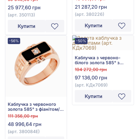
перлами, арт. 380226
арт. 350113
21 287,20 грн
25 977,60 грн
(арт. 380226)
(арт. 350113)
Купити
Купити
-56%
-50%
Каблучка з червоно-
білого золота 585° з
діамантом 0,75ct, арт.
194 272,00 грн
КДк7069
97 136,00 грн
(арт. КДк7069)
Купити
Каблучка з червоного
золота 585° з фіанітом/
куб.цирконієм та
111 356,00 грн
чорною емаллю, арт.
48 996,64 грн
380084Е
(арт. 380084Е)