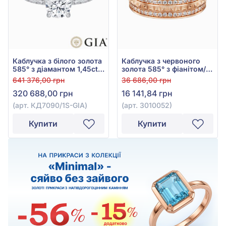
Каблучка з білого золота
Каблучка з червоного
585° з діамантом 1,45ct,
золота 585° з фіанітом/
арт. КД7090/1S-GIA
куб.цирконієм, арт.
641 376,00 грн
36 686,00 грн
3010052
320 688,00 грн
16 141,84 грн
(арт. КД7090/1S-GIA)
(арт. 3010052)
Купити
Купити