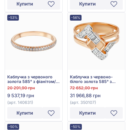
Купити
Купити
-53%
-56%
Каблучка з червоного
Каблучка з червоно-
золота 585° з фіанітом/
білого золота 585° з
куб.цирконієм, арт.
фіанітом/куб.цирконієм,
20 291,90 грн
72 652,00 грн
140631
арт. 350107
9 537,19 грн
31 966,88 грн
(арт. 140631)
(арт. 350107)
Купити
Купити
-50%
-50%