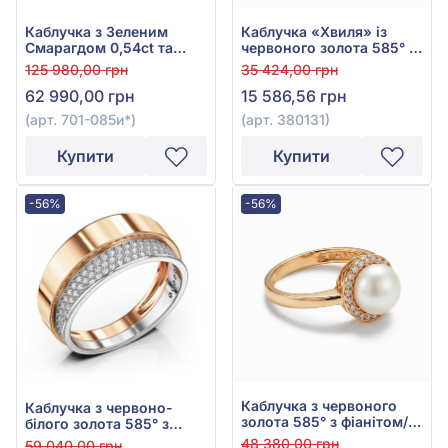
Каблучка з Зеленим
Каблучка «Хвиля» із
Смарагдом 0,54ct та
червоного золота 585° з
Діамантом 0,15ct із
фіанітом/куб.цирконієм,
125 980,00 грн
35 424,00 грн
жовто-білого золота
арт. 380131
62 990,00 грн
15 586,56 грн
585°, арт. 701-085и*
(арт. 701-085и*)
(арт. 380131)
Купити
Купити
-56%
-56%
Каблучка з червоного
Каблучка з червоно-
золота 585° з фіанітом/
білого золота 585° з
куб.цирконієм та
фіанітом/куб.цирконієм,
48 380,00 грн
59 040,00 грн