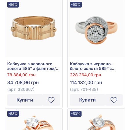
-56%
-50%
Каблучка з червоного
Каблучка з червоно-
золота 585° з фіанітом/
білого золота 585° з
куб.цирконієм, арт.
діамантом 0,37ct, арт.
78 884,00 грн
228 264,00 грн
380667
701-438
34 708,96 грн
114 132,00 грн
(арт. 380667)
(арт. 701-438)
Купити
Купити
-53%
-53%