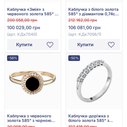
Каблучка «Змія» з
Каблучка з білого золота
червоного золота 585° з
585° з діамантом 0,74ct,
діамантом 0,53ct, арт.
арт. КДк7056/1
200 058,00 грн
212 162,00 грн
КДк7040
100 029,00 грн
106 081,00 грн
(арт. КДк7040)
(арт. КДк7056/1)
Купити
Купити
-56%
-50%
Каблучка з червоного
Каблучка-доріжка з
золота 585° з чорною
білого золота 585° з
емаллю та фіанітом/
діамантами 0,3ct, арт.
20 008,00 грн
107 416,00 грн