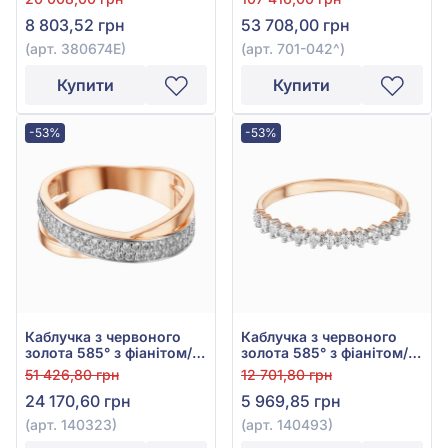
куб.цирконієм, арт.
701-042
8 803,52 грн
53 708,00 грн
380674Е
(арт. 380674Е)
(арт. 701-042^)
Купити
Купити
-53%
-53%
Каблучка з червоного
Каблучка з червоного
золота 585° з фіанітом/
золота 585° з фіанітом/
куб.цирконієм, арт.
куб.цирконієм, арт.
51 426,80 грн
12 701,80 грн
140323
140493
24 170,60 грн
5 969,85 грн
(арт. 140323)
(арт. 140493)