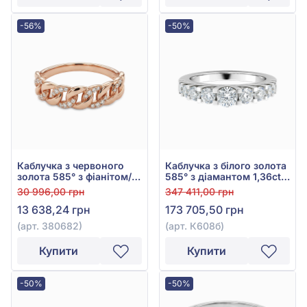
-56%
-50%
Каблучка з червоного
Каблучка з білого золота
золота 585° з фіанітом/
585° з діамантом 1,36ct,
куб.цирконієм, арт.
арт. К608б
30 996,00 грн
347 411,00 грн
380682
13 638,24 грн
173 705,50 грн
(арт. 380682)
(арт. К608б)
Купити
Купити
-50%
-50%