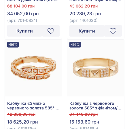
арт. 701-083
куб.цирконієм, арт.
68 104,00 грн
43 062,20 грн
1401030
34 052,00 грн
20 239,23 грн
(арт. 701-083^)
(арт. 1401030)
Купити
Купити
-56%
-56%
Каблучка «Змія» з
Каблучка з червоного
червоного золота 585° з
золота 585° з фіанітом/
фіанітом/куб.цирконієм,
куб.цирконієм, арт.
42 330,00 грн
34 440,00 грн
арт. КВ1859и
КВ1458и
18 625,20 грн
15 153,60 грн
(арт. КВ1859и)
(арт. КВ1458и)