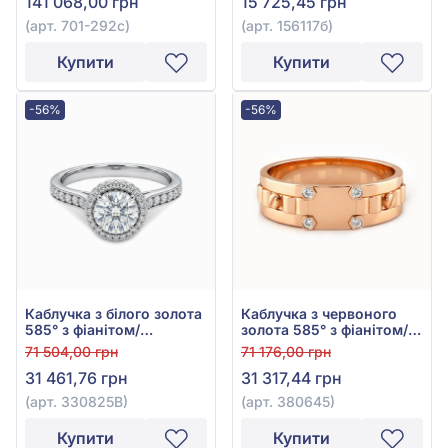
141 068,00 грн
15 725,45 грн
585°, арт. 701-292с
(арт. 701-292с)
(арт. 156117б)
Купити
Купити
-56%
-56%
Каблучка з білого золота
Каблучка з червоного
585° з фіанітом/
золота 585° з фіанітом/
куб.цирконієм, арт.
куб.цирконієм, арт.
71 504,00 грн
71 176,00 грн
330825В
380645
31 461,76 грн
31 317,44 грн
(арт. 330825В)
(арт. 380645)
Купити
Купити