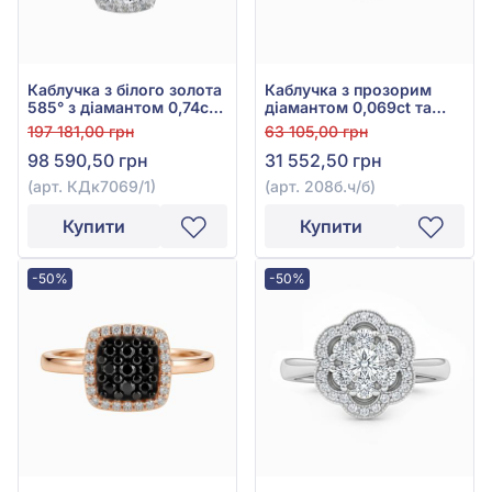
Каблучка з білого золота
Каблучка з прозорим
585° з діамантом 0,74ct,
діамантом 0,069ct та
арт. КДк7069/1
чорним діамантом
197 181,00 грн
63 105,00 грн
0,117ct із білого золота
98 590,50 грн
31 552,50 грн
585°, арт. 208б.ч/б
(арт. КДк7069/1)
(арт. 208б.ч/б)
Купити
Купити
-50%
-50%