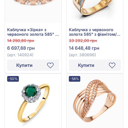
Каблучка «Зірка» з
Каблучка з червоного
червоного золота 585° з
золота 585° з фіанітом/
фіанітом/куб.цирконієм,
куб.цирконієм, арт.
14 250,80 грн
33 292,00 грн
арт. 140924
380696
6 697,88 грн
14 648,48 грн
(арт. 140924)
(арт. 380696)
Купити
Купити
-50%
-56%