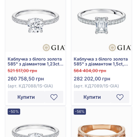
Каблучка з білого золота
Каблучка з білого золота
585° з діамантом 1,23ct,
585° з діамантом 1,5ct,
арт. КД7088/1S-GIA
арт. КД7089/1S-GIA
521 517,00 грн
564 404,00 грн
260 758,50 грн
282 202,00 грн
(арт. КД7088/1S-GIA)
(арт. КД7089/1S-GIA)
Купити
Купити
-50%
-56%