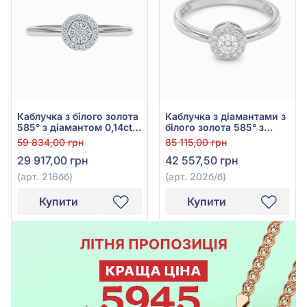
Каблучка з білого золота
Каблучка з діамантами з
585° з діамантом 0,14ct,
білого золота 585° з
арт. 216бб
діамантом 0,255ct, арт.
59 834,00 грн
85 115,00 грн
202б/б
29 917,00 грн
42 557,50 грн
(арт. 216бб)
(арт. 202б/б)
Купити
Купити