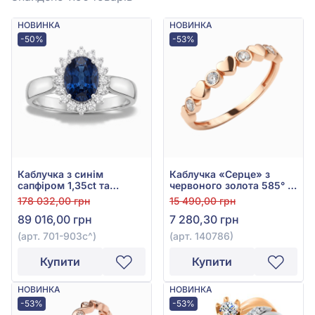
НОВИНКА
НОВИНКА
-50%
-53%
Каблучка з синім
Каблучка «Серце» з
сапфіром 1,35ct та
червоного золота 585° з
діамантом 0,16ct з білого
фіанітом, арт. 140786
178 032,00 грн
15 490,00 грн
золота 585°, арт. 701-
89 016,00 грн
7 280,30 грн
903с
(арт. 701-903с^)
(арт. 140786)
Купити
Купити
НОВИНКА
НОВИНКА
-53%
-53%