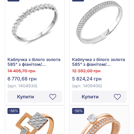
Каблучка з білого золота
Каблучка з білого золота
585° з фіанітом/
585° з фіанітом/
куб.цирконієм, арт.
куб.цирконієм, арт.
14 405,70 грн
12 392,00 грн
140493б
140940б
6 770,68 грн
5 824,24 грн
(арт. 140493б)
(арт. 140940б)
Купити
Купити
-56%
-56%