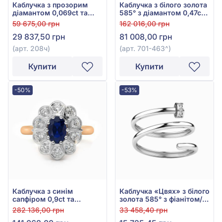
Каблучка з прозорим
Каблучка з білого золота
діамантом 0,069ct та
585° з діамантом 0,47ct,
чорним діамантом
арт. 701-463
59 675,00 грн
162 016,00 грн
0,117ct із червоного
29 837,50 грн
81 008,00 грн
золота 585°, арт. 208ч
(арт. 208ч)
(арт. 701-463^)
Купити
Купити
-50%
-53%
Каблучка з синім
Каблучка «Цвях» з білого
сапфіром 0,9ct та
золота 585° з фіанітом/
діамантом 0,31ct із
куб.цирконієм, арт.
282 136,00 грн
33 458,40 грн
червоно-білого золота
156117б