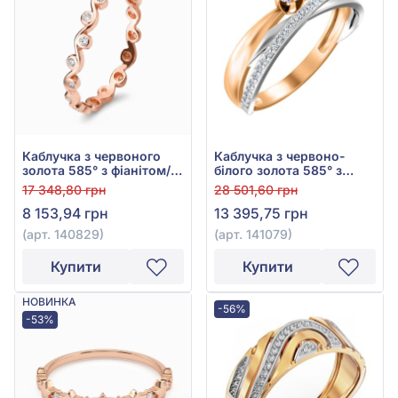
Каблучка з червоного
Каблучка з червоно-
золота 585° з фіанітом/
білого золота 585° з
куб.цирконієм, арт.
фіанітом/куб.цирконієм,
17 348,80 грн
28 501,60 грн
140829
арт. 141079
8 153,94 грн
13 395,75 грн
(арт. 140829)
(арт. 141079)
Купити
Купити
НОВИНКА
-56%
-53%