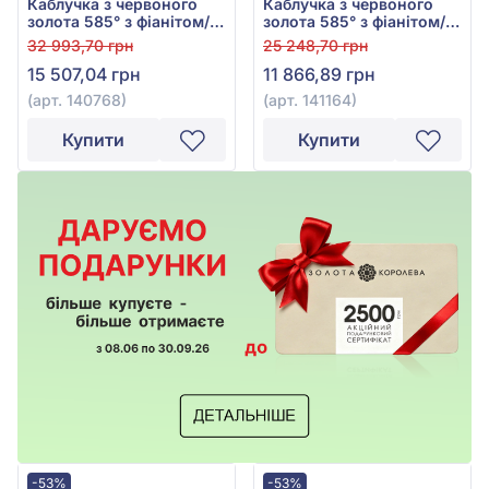
Каблучка з червоного
Каблучка з червоного
золота 585° з фіанітом/
золота 585° з фіанітом/
куб.цирконієм, арт.
куб.цирконієм, арт.
32 993,70 грн
25 248,70 грн
140768
141164
15 507,04 грн
11 866,89 грн
(арт. 140768)
(арт. 141164)
Купити
Купити
-53%
-53%