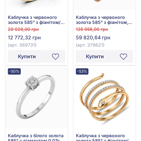
Каблучка з червоного
Каблучка з червоного
золота 585° з фіанітом/
золота 585° з фіанітом,
куб.цирконієм та чорним
куб. цирконієм та
29 028,00 грн
135 956,00 грн
агатом, арт. 369731
чорним агатом, арт.
12 772,32 грн
59 820,64 грн
379621
(арт. 369731)
(арт. 379621)
Купити
Купити
-50%
-53%
Каблучка з білого золота
Каблучка з червоного
585° з діамантом 0,07ct,
золота 585° з фіанітом/