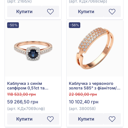
(арт. 216б/к)
(арт. КДк7068смр)
Купити
Купити
-50%
-56%
Каблучка з синім
Каблучка з червоного
сапфіром 0,51ct та
золота 585° з фіанітом/
діамантом 0,35ct із
куб.цирконієм, арт.
118 533,00 грн
22 960,00 грн
червоного золота 585°,
380058
59 266,50 грн
10 102,40 грн
арт. КДк7069спф
(арт. КДк7069спф)
(арт. 380058)
Купити
Купити