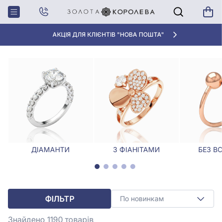
Головна
Каблучки
Каблучки з розсипом каменів
КАБЛУЧКИ З РОЗСИПОМ КАМЕНІВ
АКЦІЯ ДЛЯ КЛІЄНТІВ "НОВА ПОШТА"
ДІАМАНТИ
З ФІАНІТАМИ
БЕЗ В
ФІЛЬТР
По новинкам
Знайдено 1190
товарів