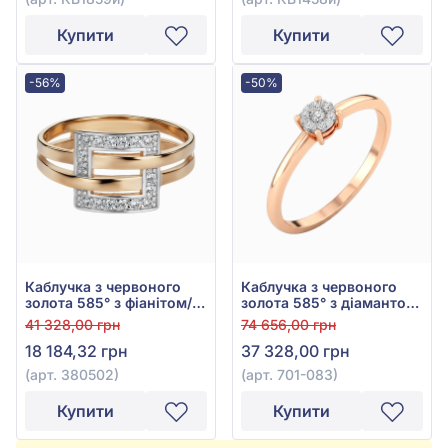
Купити
Купити
-56%
-50%
Каблучка з червоного
Каблучка з червоного
золота 585° з фіанітом/
золота 585° з діамантом
куб.цирконієм, арт.
0,085ct, арт. 701-083
41 328,00 грн
74 656,00 грн
380502
18 184,32 грн
37 328,00 грн
(арт. 380502)
(арт. 701-083)
Купити
Купити