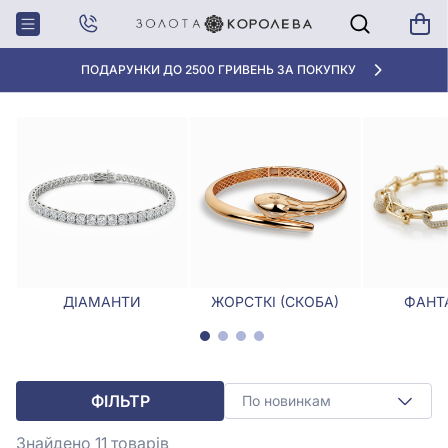
Головна
Браслети
Браслети, Розмір - 23,0
БРАСЛЕТИ, РОЗМІР - 23,0
«КРАЩА ЦІНА» ВІД 5945 ГРН/ГРАМ
ДІАМАНТИ
ЖОРСТКІ (СКОБА)
ФАНТА
ФІЛЬТР
По новинкам
Знайдено 11
товарів