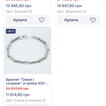
Е
13 945,60 грн
14 847,60 грн
(арт. Браслет Е)
(арт. Фарамант Е)
Купити
Купити
-60%
Браслет "Спаси і
сохрани" зі срібла 925°
без вставки, арт. Спаси и
29 037,00 грн
сохрани Е
11 614,80 грн
(арт. Спаси и сохрани Е)