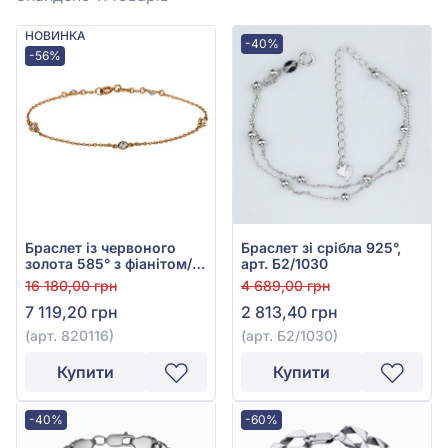
НОВИНКА
-40%
-56%
Браслет із червоного
Браслет зі срібла 925°,
золота 585° з фіанітом/
арт. Б2/1030
куб.цирконієм, арт.
16 180,00 грн
4 689,00 грн
820116
7 119,20 грн
2 813,40 грн
(арт. 820116)
(арт. Б2/1030)
Купити
Купити
-40%
-60%