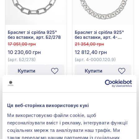
Браслет зі срібла 925°
Браслет зі срібла 925°
без вставки, арт. Б2/278
без вставки, арт. 4-
0000.120.9
17 051,00 грн
21 354,00 грн
10 230,60 грн
12 812,40 грн
(арт. Б2/278)
(арт. 4-0000.120.9)
Купити
Купити
-40%
-60%
Ця веб-сторінка використовує кукі
Ми використовуємо файли cookie, щоб
персоналізувати вміст і рекламу, інтегрувати функції
соціальних мереж та аналізувати наш трафік. Ми
також передаємо нашим партнерам із соціальних