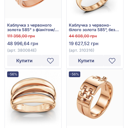
Каблучка з червоного
Каблучка з червоно-
золота 585° з фіанітом/
білого золота 585°, без
куб.цирконієм та
вставки, арт. 310316
111 356,00 грн
44 608,00 грн
чорною емаллю, арт.
48 996,64 грн
19 627,52 грн
380084Е
(арт. 380084Е)
(арт. 310316)
Купити
Купити
-56%
-56%