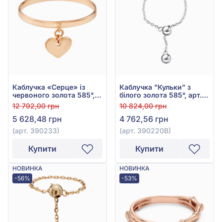
Каблучка «Серце» із
Каблучка "Кульки" з
червоного золота 585°,
білого золота 585°, арт.
арт. 390233
390220В
12 792,00 грн
10 824,00 грн
5 628,48 грн
4 762,56 грн
(арт. 390233)
(арт. 390220В)
Купити
Купити
НОВИНКА
НОВИНКА
-56%
-53%