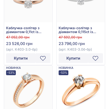
Каблучка-солітер з
Каблучка-солітер з
діамантом 0,11ct із
діамантом 0,115ct із
червоного золота 585°,
білого золота 585°, арт.
47 052,00 грн
47 592,00 грн
арт. К403-3.0-бр
К403-3.0б-бр
23 526,00 грн
23 796,00 грн
(арт. К403-3.0-бр)
(арт. К403-3.0б-бр)
Купити
Купити
НОВИНКА
НОВИНКА
-53%
-53%