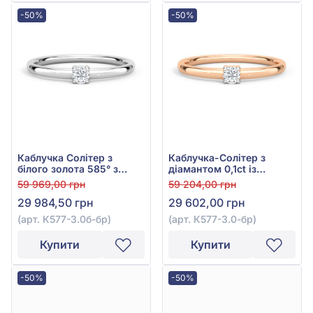
-50%
-50%
Каблучка Солітер з
Каблучка-Солітер з
білого золота 585° з
діамантом 0,1ct із
діамантом 0,095ct, арт.
червоного золота 585°,
59 969,00 грн
59 204,00 грн
К577-3.0б-бр
арт. К577-3.0к-бр
29 984,50 грн
29 602,00 грн
(арт. К577-3.0б-бр)
(арт. К577-3.0-бр)
Купити
Купити
-50%
-50%