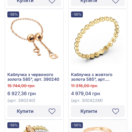
Купити
Купити
-56%
-56%
Каблучка з червоного
Каблучка з жовтого
золота 585°, арт. 390240
золота 585°, арт.
300422М
15 744,00 грн
11 316,00 грн
6 927,36 грн
4 979,04 грн
(арт. 390240)
(арт. 300422М)
Купити
Купити
-56%
-56%