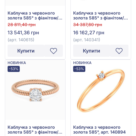
Каблучка з червоного
Каблучка з червоного
золота 585° з фіанітом/
золота 585° з фіанітом/
куб.цирконієм, арт.
куб.цирконієм, арт.
28 811,40 грн
34 387,80 грн
140615
140341
13 541,36 грн
16 162,27 грн
(арт. 140615)
(арт. 140341)
Купити
Купити
НОВИНКА
НОВИНКА
-53%
-53%
Каблучка з червоного
Каблучка з червоного
золота 585° з фіанітом/
золота 585°, арт. 140894