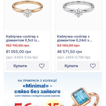
Каблучка-солітер з
Каблучка-солітер з
діамантом 0,5ct із
діамантом 0,24ct з
червоного золота 585°,
білого золота 585°, арт.
162 110,00 грн
93 143,00 грн
арт. К404-5.0к-бр
к404-3.75б-бр
81 055,00 грн
46 571,50 грн
(арт. К404-5.0к-бр)
(арт. к404-3.75б-бр)
Купити
Купити