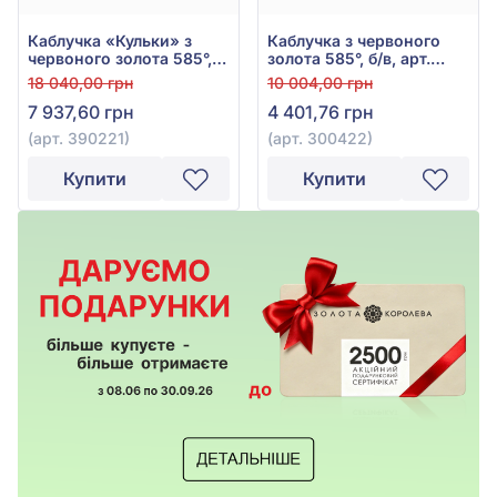
Каблучка «Кульки» з
Каблучка з червоного
червоного золота 585°,
золота 585°, б/в, арт.
арт. 390221
300422
18 040,00 грн
10 004,00 грн
7 937,60 грн
4 401,76 грн
(арт. 390221)
(арт. 300422)
Купити
Купити