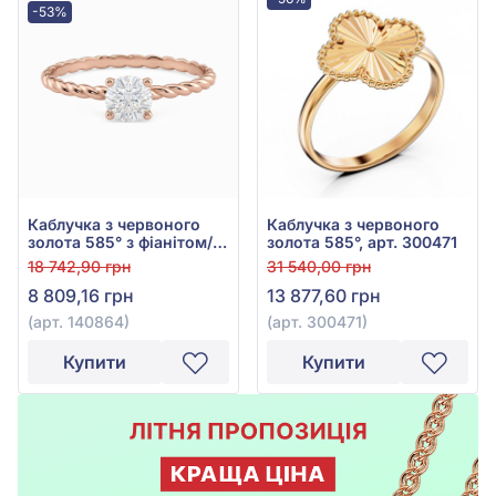
-53%
Каблучка з червоного
Каблучка з червоного
золота 585° з фіанітом/
золота 585°, арт. 300471
куб.цирконієм, арт.
18 742,90 грн
31 540,00 грн
140864
8 809,16 грн
13 877,60 грн
(арт. 140864)
(арт. 300471)
Купити
Купити