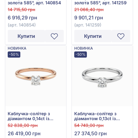
золота 585°, арт. 140854
золота 585°, арт. 141259
14 715,50 грн
21 066,40 грн
6 916,29 грн
9 901,21 грн
(арт. 140854)
(арт. 141259)
Купити
Купити
НОВИНКА
НОВИНКА
-50%
-50%
Каблучка-солітер з
Каблучка-солітер з
діамантом 0,14ct із
діамантом 0,13ct із
червоного золота 585°,
білого золота 585°, арт.
52 838,00 грн
54 749,00 грн
арт. К406-3.50-бр
К406-3.50б-бр
26 419,00 грн
27 374,50 грн