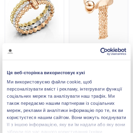
Каблучка з червоно-
Каблучка «Куля» з
жовто-білого золота
червоного золота 585°,
585°, арт. 310319
арт. 300484
42 968,00 грн
42 476,00 грн
Ця веб-сторінка використовує кукі
18 905,92 грн
18 689,44 грн
(арт. 310319)
(арт. 300484)
Ми використовуємо файли cookie, щоб
персоналізувати вміст і рекламу, інтегрувати функції
Купити
Купити
соціальних мереж та аналізувати наш трафік. Ми
також передаємо нашим партнерам із соціальних
-56%
-56%
мереж, реклами й аналітики інформацію про те, як ви
користуєтеся нашим сайтом. Вони можуть поєднувати
її з іншою інформацією, яку ви їм надали або яку вони
зібрали під час вашого користування їхніми