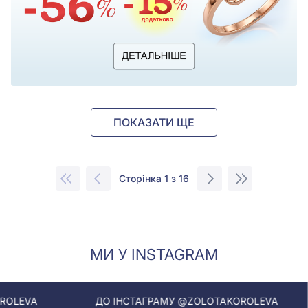
ПОКАЗАТИ ЩЕ
Сторінка 1 з 16
МИ У INSTAGRAM
ДО ІНСТАГРАМУ @ZOLOTAKOROLEVA
ДО ІНСТА