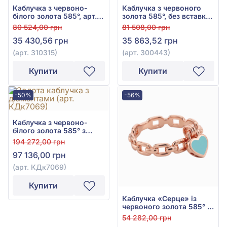
Каблучка з червоно-
Каблучка з червоного
білого золота 585°, арт.
золота 585°, без вставки,
310315
арт. 300443
80 524,00 грн
81 508,00 грн
35 430,56 грн
35 863,52 грн
(арт. 310315)
(арт. 300443)
Купити
Купити
-50%
-56%
Каблучка з червоно-
білого золота 585° з
діамантом 0,75ct, арт.
194 272,00 грн
КДк7069
97 136,00 грн
(арт. КДк7069)
Купити
Каблучка «Серце» із
червоного золота 585° з
бірюзовою емаллю, арт.
54 282,00 грн
3010006