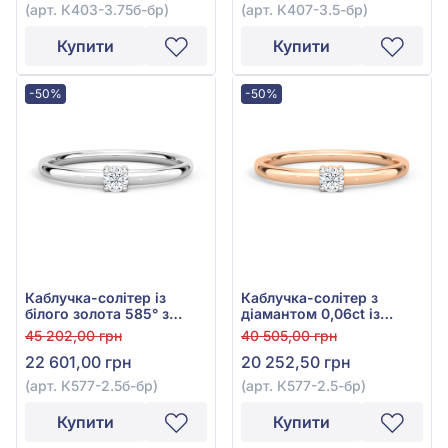
(арт. К403-3.75б-бр)
(арт. К407-3.5-бр)
Купити
Купити
-50%
-50%
Каблучка-солітер із
Каблучка-солітер з
білого золота 585° з
діамантом 0,06ct із
діамантом 0,065ct, арт.
червоного золота 585°,
45 202,00 грн
40 505,00 грн
К577-2.5б-бр
арт. К577-2.5к-бр
22 601,00 грн
20 252,50 грн
(арт. К577-2.5б-бр)
(арт. К577-2.5-бр)
Купити
Купити