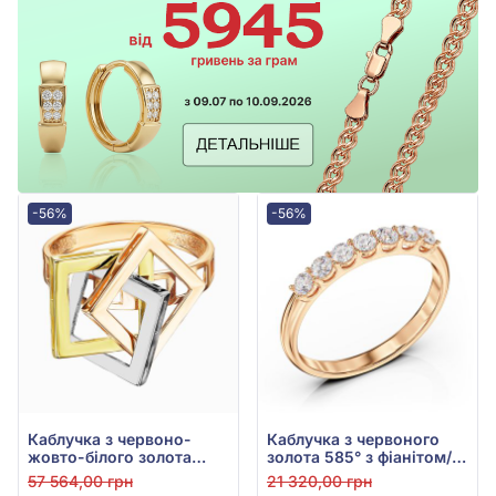
-56%
-56%
Каблучка з червоно-
Каблучка з червоного
жовто-білого золота
золота 585° з фіанітом/
585°, арт. 120951
куб.цирконієм, арт.
57 564,00 грн
21 320,00 грн
380747