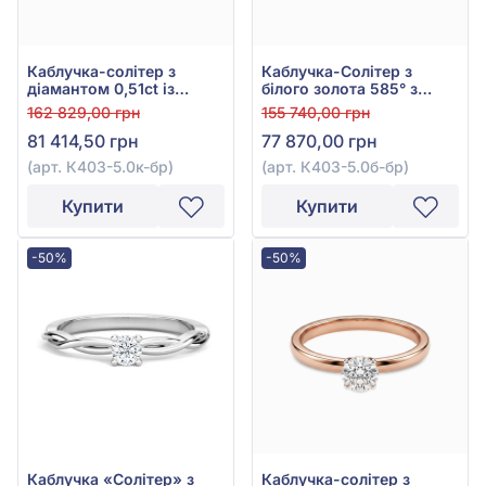
Каблучка-солітер з
Каблучка-Солітер з
діамантом 0,51ct із
білого золота 585° з
червоного золота 585°,
діамантом 0,5ct, арт.
162 829,00 грн
155 740,00 грн
арт. К403-5.0к-бр
К403-5.0б-бр
81 414,50 грн
77 870,00 грн
(арт. К403-5.0к-бр)
(арт. К403-5.0б-бр)
Купити
Купити
-50%
-50%
Каблучка «Солітер» з
Каблучка-солітер з