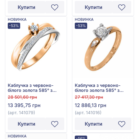
Купити
Купити
НОВИНКА
НОВИНКА
-53%
-53%
Каблучка з червоно-
Каблучка з червоно-
білого золота 585° з
білого золота 585° з
фіанітом/куб.цирконієм,
фіанітом/куб.цирконієм,
28 501,60 грн
27 417,30 грн
арт. 141079
арт. 141016
13 395,75 грн
12 886,13 грн
(арт. 141079)
(арт. 141016)
Купити
Купити
НОВИНКА
-56%