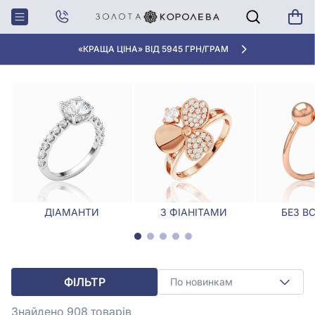
Головна
Каблучки
Каблучки - Дніпро
КАБЛУЧКИ - ДНІПРО
«КРАЩА ЦІНА» ВІД 5945 ГРН/ГРАМ
ДІАМАНТИ
З ФІАНІТАМИ
БЕЗ В
ФІЛЬТР
По новинкам
Знайдено 908
товарів