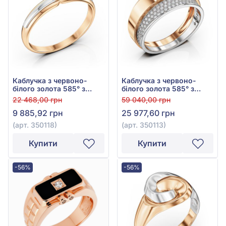
Каблучка з червоно-
Каблучка з червоно-
білого золота 585° з
білого золота 585° з
фіанітом/куб.цирконієм,
фіанітом/куб.цирконієм,
22 468,00 грн
59 040,00 грн
арт. 350118
арт. 350113
9 885,92 грн
25 977,60 грн
(арт. 350118)
(арт. 350113)
Купити
Купити
-56%
-56%