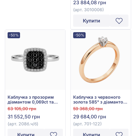
23 884,08 грн
(арт. 3010006)
Купити
-50%
-50%
Каблучка з прозорим
Каблучка з червоного
діамантом 0,069ct та
золота 585° з діамантом
чорним діамантом
0,06ct, арт. 701-122
63 105,00 грн
59 368,00 грн
0,117ct із білого золота
31 552,50 грн
29 684,00 грн
585°, арт. 208б.ч/б
(арт. 208б.ч/б)
(арт. 701-122)
Купити
Купити