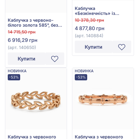
Каблучка
«Безкінечність» із
червоного золота 585°,
10 378,30 грн
Каблучка з червоно-
арт. 140884
білого золота 585°, без
4 877,80 грн
вставки, арт. 140650
14 715,50 грн
(арт. 140884)
6 916,29 грн
Купити
(арт. 140650)
Купити
НОВИНКА
НОВИНКА
-53%
-53%
Каблучка з червоного
Каблучка з червоного