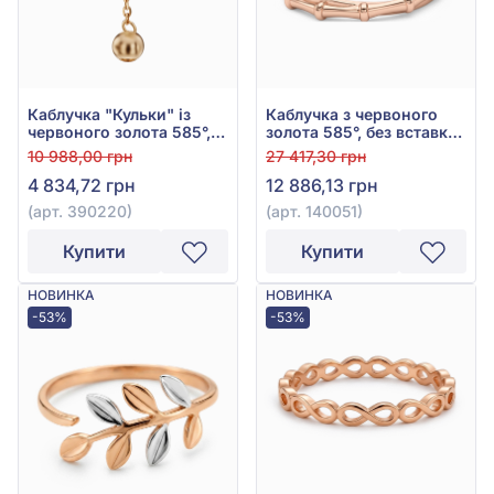
Каблучка "Кульки" із
Каблучка з червоного
червоного золота 585°,
золота 585°, без вставки,
без вставки, арт. 390220
арт. 140051
10 988,00 грн
27 417,30 грн
4 834,72 грн
12 886,13 грн
(арт. 390220)
(арт. 140051)
Купити
Купити
НОВИНКА
НОВИНКА
-53%
-53%