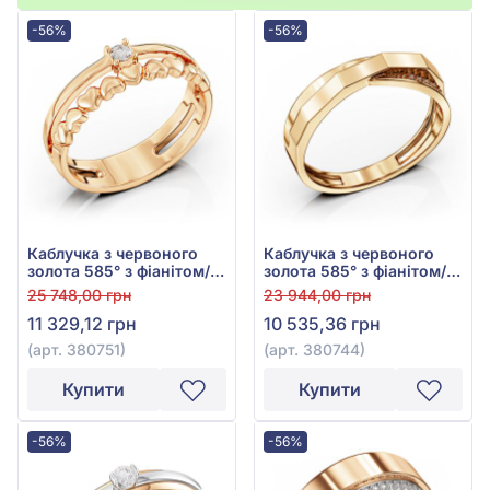
-56%
-56%
Каблучка з червоного
Каблучка з червоного
золота 585° з фіанітом/
золота 585° з фіанітом/
куб.цирконієм, арт.
куб.цирконієм, арт.
25 748,00 грн
23 944,00 грн
380751
380744
11 329,12 грн
10 535,36 грн
(арт. 380751)
(арт. 380744)
Купити
Купити
-56%
-56%