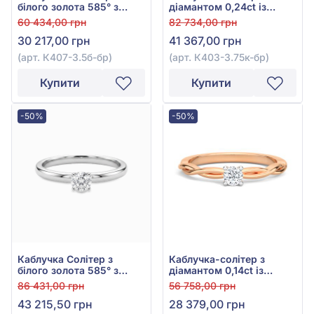
білого золота 585° з
діамантом 0,24ct із
діамантом 0,15ct, арт.
червоного золота 585°,
60 434,00 грн
82 734,00 грн
К407-3.5б-бр
арт. К403-3.75к-бр
30 217,00 грн
41 367,00 грн
(арт. К407-3.5б-бр)
(арт. К403-3.75к-бр)
Купити
Купити
-50%
-50%
Каблучка Солітер з
Каблучка-солітер з
білого золота 585° з
діамантом 0,14ct із
діамантом 0,23ct, арт.
червоного золота 585°,
86 431,00 грн
56 758,00 грн
К403-3.75б-бр
арт. К407-3.5к-бр
43 215,50 грн
28 379,00 грн