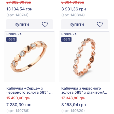
куб.цирконієм, арт.
27 882,00 грн
8 364,60 грн
140741
13 104,54 грн
3 931,36 грн
(арт. 140741)
(арт. 140894)
Купити
Купити
НОВИНКА
НОВИНКА
-53%
-53%
Каблучка «Серце» з
Каблучка з червоного
червоного золота 585° з
золота 585° з фіанітом/
фіанітом, арт. 140786
куб.цирконієм, арт.
15 490,00 грн
17 348,80 грн
140829
7 280,30 грн
8 153,94 грн
(арт. 140786)
(арт. 140829)