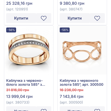
25 328,16 грн
9 380,80 грн
(арт. 120951)
(арт. 380747)
Купити
Купити
-56%
-56%
Каблучка з червоно-
Каблучка з червоного
білого золота 585° з
золота 585°, арт. 300500
фіанітом/куб.цирконієм,
31 816,00 грн
16 236,00 грн
арт. 380733
13 999,04 грн
7 143,84 грн
(арт. 380733)
(арт. 300500)