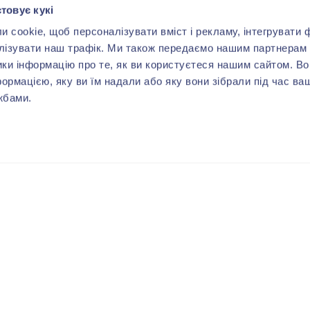
товує кукі
cookie, щоб персоналізувати вміст і рекламу, інтегрувати ф
лізувати наш трафік. Ми також передаємо нашим партнерам 
ики інформацію про те, як ви користуєтеся нашим сайтом. В
формацією, яку ви їм надали або яку вони зібрали під час ва
жбами.