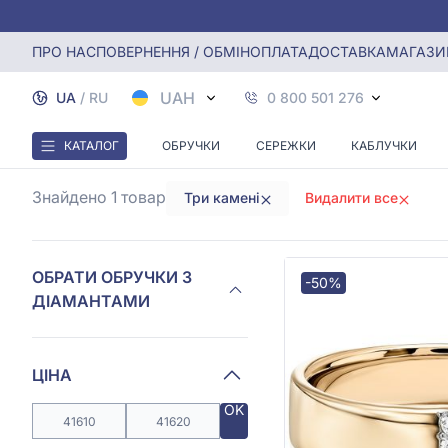
Головна
Обручки з діамантами
Обручки з трьома діа
ПРО НАС
ПОВЕРНЕННЯ / ОБМІН
ОПЛАТА
ДОСТАВКА
МАГАЗИ
ОБ
UAH
UA
/
RU
0 800 501 276
КАТАЛОГ
ОБРУЧКИ
СЕРЕЖКИ
КАБЛУЧКИ
Знайдено 1
товар
Три камені
Видалити все
ОБРАТИ ОБРУЧКИ З
-50%
ДІАМАНТАМИ
ЦІНА
OK