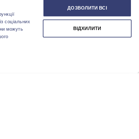
ДОЗВОЛИТИ ВСІ
ункції
із соціальних
ВІДХИЛИТИ
они можуть
шого