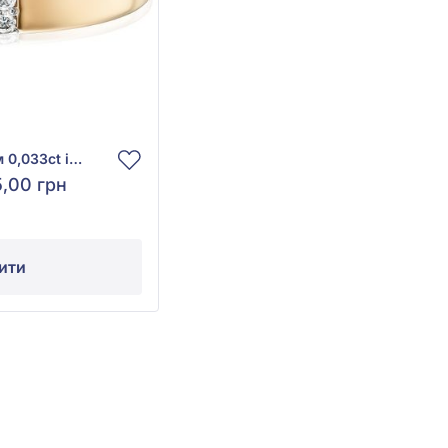
Обручка з діамантом 0,033ct із червоного золота 585°, арт. 210
5,00 грн
ити