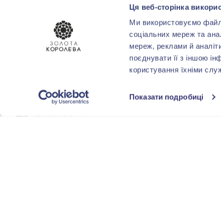
Ця веб-сторінка викорис
СТИЛЬ
Ми використовуємо файли 
Весільний
(25)
соціальних мереж та ана
мереж, реклами й аналіт
Класика
(7)
поєднувати її з іншою ін
користування їхніми слу
Солітер
(8)
Велика вставка
(2)
Показати подробиці
Три камені
(1)
Показати усі
ТЕМАТИКА
ПОКРИТТЯ