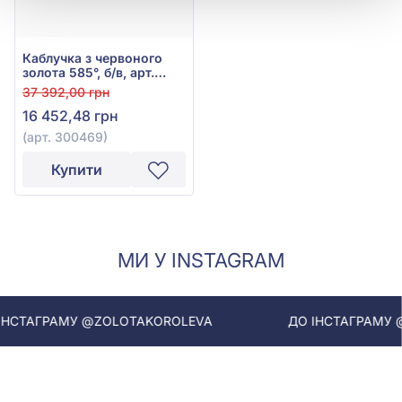
Каблучка з червоного
золота 585°, б/в, арт.
300469
37 392,00 грн
16 452,48 грн
(арт. 300469)
Купити
МИ У INSTAGRAM
СТАГРАМУ @ZOLOTAKOROLEVA
ДО ІНСТАГРАМУ @Z