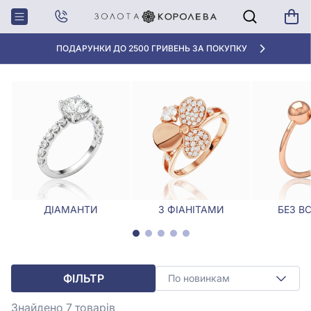
Головна
Каблучки
Золоті каблучки на фалангу
ЗОЛОТІ КАБЛУЧКИ НА ФАЛАНГУ
«КРАЩА ЦІНА» ВІД 5945 ГРН/ГРАМ
ДІАМАНТИ
З ФІАНІТАМИ
БЕЗ В
ФІЛЬТР
По новинкам
Знайдено 7
товарів