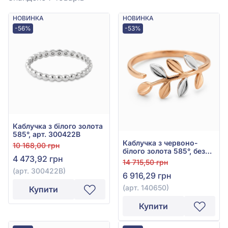
НОВИНКА
НОВИНКА
-56%
-53%
Каблучка з білого золота
585°, арт. 300422В
Каблучка з червоно-
10 168,00 грн
білого золота 585°, без
4 473,92 грн
вставки, арт. 140650
14 715,50 грн
(арт. 300422В)
6 916,29 грн
(арт. 140650)
Купити
Купити