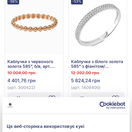
-56%
-53%
Каблучка з червоного
Каблучка з білого золота
золота 585°, б/в, арт.
585° з фіанітом/
300422
куб.цирконієм, арт.
10 004,00 грн
12 392,00 грн
140940б
4 401,76 грн
5 824,24 грн
(арт. 300422)
(арт. 140940б)
Купити
Купити
-56%
-56%
Ця веб-сторінка використовує кукі