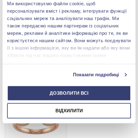
Ми використовуємо файли cookie, щоб
персоналізувати вміст і рекламу, інтегрувати функції
соціальних мереж та аналізувати наш трафік. Ми
також передаємо нашим партнерам із соціальних
мереж, реклами й аналітики інформацію про те, як ви
користуєтеся нашим сайтом. Вони можуть поєднувати
Каблучка з червоного
Каблучка з білого золота
золота 585°, без вставки,
585° без вставки, арт.
її з іншою інформацією, яку ви їм надали або яку вони
арт. 300414
300414В
28 044,00 грн
27 224,00 грн
зібрали під час вашого користування їхніми
12 339,36 грн
11 978,56 грн
службами.
(арт. 300414)
(арт. 300414В)
Показати подробиці
Купити
Купити
ДОЗВОЛИТИ ВСІ
-56%
ВІДХИЛИТИ