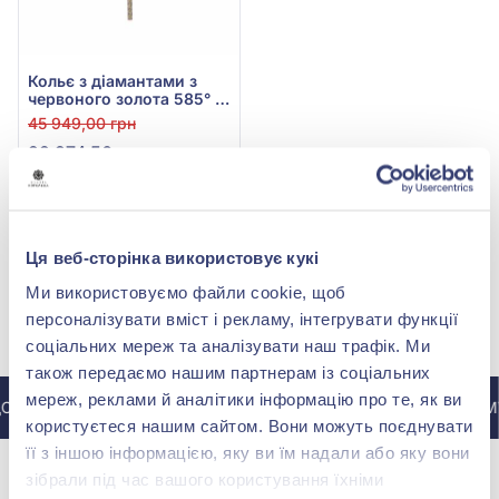
Кольє з діамантами з
червоного золота 585° з
діамантом 0,09ct, арт. 1-
45 949,00 грн
3100030к
22 974,50 грн
(арт. 1-3100030к)
Купити
Ця веб-сторінка використовує кукі
Ми використовуємо файли cookie, щоб
персоналізувати вміст і рекламу, інтегрувати функції
МИ У INSTAGRAM
соціальних мереж та аналізувати наш трафік. Ми
також передаємо нашим партнерам із соціальних
мереж, реклами й аналітики інформацію про те, як ви
 ІНСТАГРАМУ @ZOLOTAKOROLEVA
ДО ІНСТАГРАМУ
користуєтеся нашим сайтом. Вони можуть поєднувати
її з іншою інформацією, яку ви їм надали або яку вони
зібрали під час вашого користування їхніми