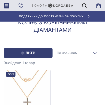
Колье з
Кольє з коричневими
Головна
діамантами
діамантами
ПОДАРУНКИ ДО 2500 ГРИВЕНЬ ЗА ПОКУПКУ
КОЛЬЄ З КОРИЧНЕВИМИ
ДІАМАНТАМИ
ФІЛЬТР
По новинкам
Знайдено 1
товар
-50%