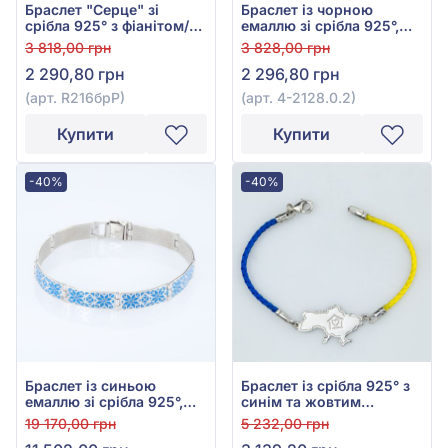
Браслет "Серце" зі
Браслет із чорною
срібла 925° з фіанітом/
емаллю зі срібла 925°,
куб.цирконієм,
арт. 4-2128.0.2
3 818,00 грн
3 828,00 грн
бірюзовою емаллю, арт.
2 290,80 грн
2 296,80 грн
R216брР
(арт. R216брР)
(арт. 4-2128.0.2)
Купити
Купити
-40%
-40%
Браслет із синьою
Браслет із срібла 925° з
емаллю зі срібла 925°,
синім та жовтим
арт. А046/1брР
текстилем, арт. 40386-1р
19 170,00 грн
5 232,00 грн