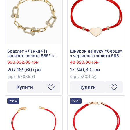
Браслет «Ланки» із
Шнурок на руку «Серце»
жовтого золота 585° з
з червоного золота 585°,
діамантами 3,47ct, арт.
без вставки, арт. БС012и
690 632,00 грн
40 320,00 грн
Б7085ж
207 189,60 грн
17 740,80 грн
(арт. Б7085ж)
(арт. БС012и)
Купити
Купити
-56%
-56%