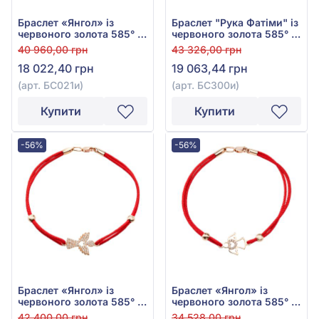
Браслет «Янгол» із
Браслет "Рука Фатіми" із
червоного золота 585° з
червоного золота 585° з
фіанітом/куб.цирконієм
червоним фіанітом та
40 960,00 грн
43 326,00 грн
червоним та текстилем,
текстилем, арт. БС300и
18 022,40 грн
19 063,44 грн
арт. БС021и
(арт. БС021и)
(арт. БС300и)
Купити
Купити
-56%
-56%
Браслет «Янгол» із
Браслет «Янгол» із
червоного золота 585° з
червоного золота 585° з
фіанітом/куб.цирконієм
фіанітом/куб.цирконієм
42 400,00 грн
34 528,00 грн