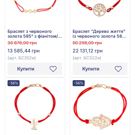
Браслет з червоного
Браслет "Дерево життя"
золота 585° з фіанітом/
із червоного золота 585°
куб.цирконієм, арт.
з фіанітом/куб.цирконієм
30 876,00 грн
50 298,00 грн
БС352и
червоним текстилем,
13 585,44 грн
22 131,12 грн
арт. БС322и
(арт. БС352и)
(арт. БС322и)
Купити
Купити
-56%
-56%