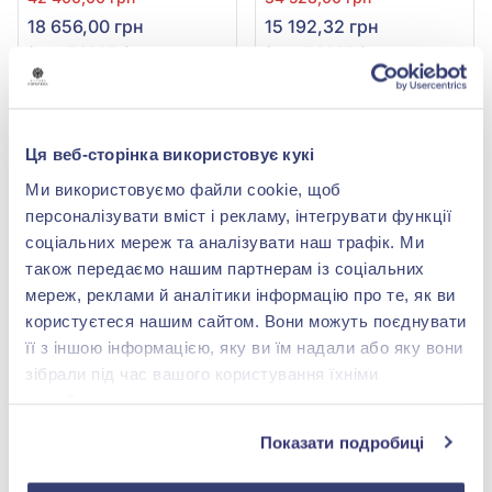
червоним та текстилем,
червоним та текстилем,
18 656,00 грн
15 192,32 грн
арт. БС325и
арт. БС327и
(арт. БС325и)
(арт. БС327и)
Купити
Купити
-56%
-40%
Ця веб-сторінка використовує кукі
Ми використовуємо файли cookie, щоб
персоналізувати вміст і рекламу, інтегрувати функції
соціальних мереж та аналізувати наш трафік. Ми
також передаємо нашим партнерам із соціальних
мереж, реклами й аналітики інформацію про те, як ви
користуєтеся нашим сайтом. Вони можуть поєднувати
її з іншою інформацією, яку ви їм надали або яку вони
Браслет «Янгол» із
Браслет «Конюшина» зі
зібрали під час вашого користування їхніми
червоного золота 585° з
срібла 925° з фіанітом/
службами.
Червоним Текстилем,
куб.цирконієм, арт.
40 504,00 грн
3 397,00 грн
арт. БС326и
40107
17 821,76 грн
2 038,20 грн
Показати подробиці
(арт. БС326и)
(арт. 40107)