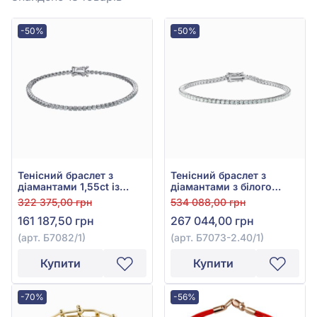
-50%
-50%
Тенісний браслет з
Тенісний браслет з
діамантами 1,55ct із
діамантами з білого
білого золота 585°, арт.
золота 585° з діамантом
322 375,00 грн
534 088,00 грн
Б7082/1
3,04ct, арт. Б7073-2.40/1
161 187,50 грн
267 044,00 грн
(арт. Б7082/1)
(арт. Б7073-2.40/1)
Купити
Купити
-70%
-56%