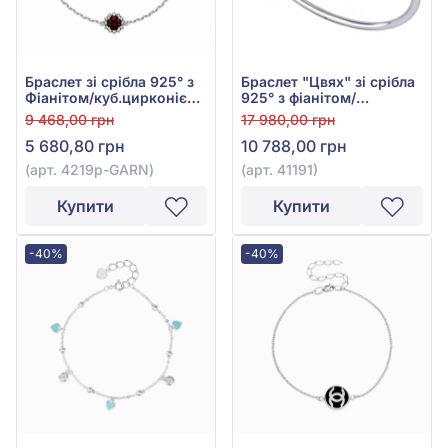
Браслет зі срібла 925° з
Браслет "Цвях" зі срібла
Фіанітом/куб.цирконієм
925° з фіанітом/
та Бордовим Гранатом,
куб.цирконієм, арт. 41191
9 468,00 грн
17 980,00 грн
арт. 4219р-GARN
5 680,80 грн
10 788,00 грн
(арт. 4219р-GARN)
(арт. 41191)
Купити
Купити
-40%
-40%