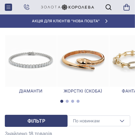
Головна
Браслети
Браслети, Розмір - 16,5
БРАСЛЕТИ, РОЗМІР - 16,5
АКЦІЯ ДЛЯ КЛІЄНТІВ "НОВА ПОШТА"
ДІАМАНТИ
ЖОРСТКІ (СКОБА)
ФАНТА
ФІЛЬТР
По новинкам
Знайдено 18
товарів