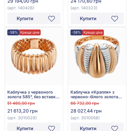
29 194,00 грн
24 170,60 грн
(арт. 140428)
(арт. 140323)
Купити
Купити
-58%
Краща ціна
-58%
Краща ціна
Каблучка з червоного
Каблучка «Крапля» з
золота 585°, без вставки,
червоно-білого золота
арт. 3010028
585°, арт. 3010058
51 460,00 грн
66 732,00 грн
21 613,20 грн
28 027,44 грн
(арт. 3010028)
(арт. 3010058)
Купити
Купити