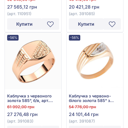
27 565,12 грн
20 421,28 грн
(арт. 110951)
(арт. 391085)
Купити
Купити
-56%
-56%
Каблучка з червоного
Каблучка з червоно-
золота 585°, б/в, арт.
білого золота 585° з
391083
фіанітом, арт. 391087
61 992,00 грн
54 776,00 грн
27 276,48 грн
24 101,44 грн
(арт. 391083)
(арт. 391087)