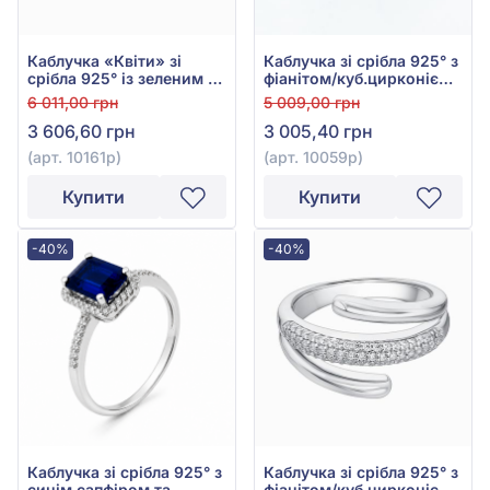
Каблучка «Квіти» зі
Каблучка зі срібла 925° з
срібла 925° із зеленим та
фіанітом/куб.цирконієм,
червоним фіанітом/
арт. 10059р
6 011,00 грн
5 009,00 грн
куб.цирконієм, арт.
3 606,60 грн
3 005,40 грн
10161р
(арт. 10161р)
(арт. 10059р)
Купити
Купити
-40%
-40%
Каблучка зі срібла 925° з
Каблучка зі срібла 925° з
синім сапфіром та
фіанітом/куб.цирконієм,