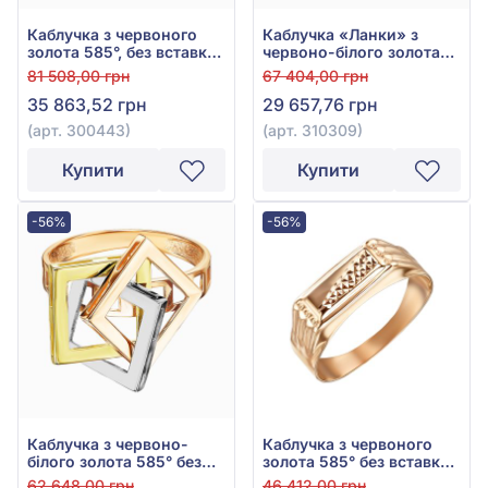
Каблучка з червоного
Каблучка «Ланки» з
золота 585°, без вставки,
червоно-білого золота
арт. 300443
585° без вставки, арт.
81 508,00 грн
67 404,00 грн
310309
35 863,52 грн
29 657,76 грн
(арт. 300443)
(арт. 310309)
Купити
Купити
-56%
-56%
Каблучка з червоно-
Каблучка з червоного
білого золота 585° без
золота 585° без вставки,
вставки, арт. 110951
арт. 391085
62 648,00 грн
46 412,00 грн