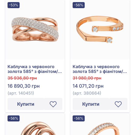
-53%
-56%
Каблучка з червоного
Каблучка з червоного
золота 585° з фіанітом/
золота 585° з фіанітом/
куб.цирконієм, арт.
куб.цирконієм, арт.
35 936,80 грн
31 980,00 грн
140451
380664
16 890,30 грн
14 071,20 грн
(арт. 140451)
(арт. 380664)
Купити
Купити
-56%
-56%