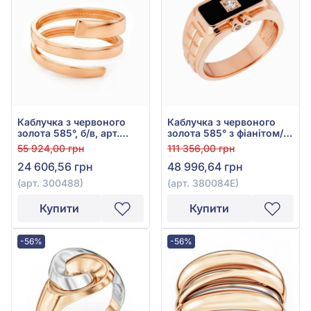
Каблучка з червоного
Каблучка з червоного
золота 585°, б/в, арт.
золота 585° з фіанітом/
300488
куб.цирконієм та
55 924,00 грн
111 356,00 грн
чорною емаллю, арт.
24 606,56 грн
48 996,64 грн
380084Е
(арт. 300488)
(арт. 380084Е)
Купити
Купити
-56%
-56%