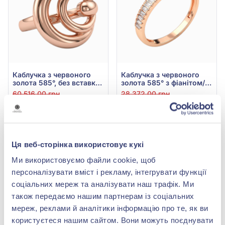
Каблучка з червоного
Каблучка з червоного
золота 585°, без вставки,
золота 585° з фіанітом/
арт. 300480
куб.цирконієм, арт.
60 516,00 грн
28 372,00 грн
380578
26 627,04 грн
12 483,68 грн
(арт. 300480)
(арт. 380578)
Купити
Купити
Ця веб-сторінка використовує кукі
Ми використовуємо файли cookie, щоб
-56%
-50%
персоналізувати вміст і рекламу, інтегрувати функції
соціальних мереж та аналізувати наш трафік. Ми
також передаємо нашим партнерам із соціальних
мереж, реклами й аналітики інформацію про те, як ви
користуєтеся нашим сайтом. Вони можуть поєднувати