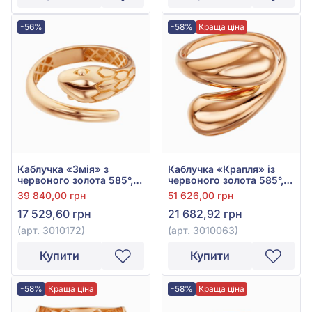
-56%
-58%
Краща ціна
Каблучка «Змія» з
Каблучка «Крапля» із
червоного золота 585°,
червоного золота 585°,
арт. 3010172
арт. 3010063
39 840,00 грн
51 626,00 грн
17 529,60 грн
21 682,92 грн
(арт. 3010172)
(арт. 3010063)
Купити
Купити
-58%
Краща ціна
-58%
Краща ціна