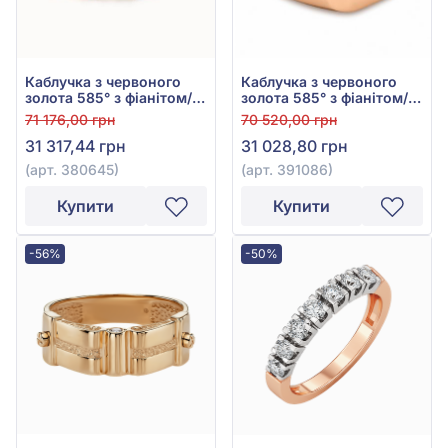
Каблучка з червоного
Каблучка з червоного
золота 585° з фіанітом/
золота 585° з фіанітом/
куб.цирконієм, арт.
куб.цирконієм, арт.
71 176,00 грн
70 520,00 грн
380645
391086
31 317,44 грн
31 028,80 грн
(арт. 380645)
(арт. 391086)
Купити
Купити
-56%
-50%