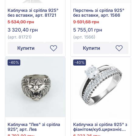
Каблучка зі срібла 925°
Перстень зі срібла 925°
без вставки, арт. 81721
без вставки, арт. 1566
5 534,00 грн
9 591,68 грн
3 320,40 грн
5 755,01 грн
(арт. 81721)
(арт. 1566)
Купити
Купити
-40%
-40%
Каблучка "Лев" зі срібла
Каблучка зі срібла 925° з
925°, арт. Лев
фіанітом/куб.цирконієм,
арт. 1946р
8 793,00 грн
6 223,26 грн