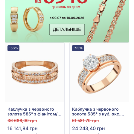
-56%
-53%
Каблучка з червоного
Каблучка з червоного
золота 585° з фіанітом/
золота 585° з куб. окс.
куб.цирконієм, арт.
цирконію, арт. 140230
36 686,00 грн
51 581,70 грн
3010052
16 141,84 грн
24 243,40 грн