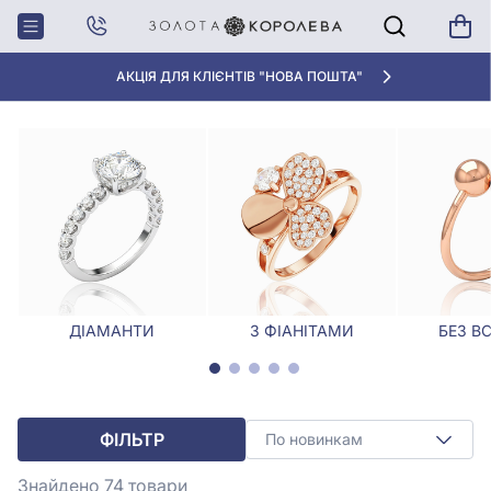
Головна
Каблучки
Каблучки, Розмір - 19.5
КАБЛУЧКИ, РОЗМІР - 19.5
АКЦІЯ ДЛЯ КЛІЄНТІВ "НОВА ПОШТА"
ДІАМАНТИ
З ФІАНІТАМИ
БЕЗ В
ФІЛЬТР
По новинкам
Знайдено 74
товари