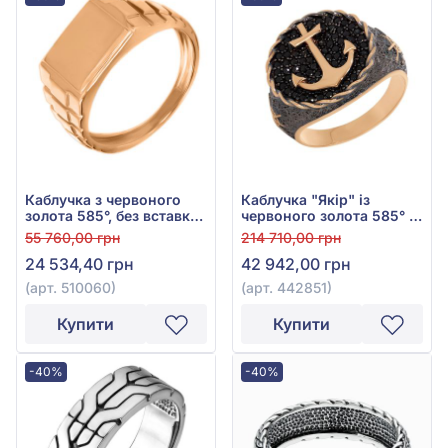
Каблучка з червоного
Каблучка "Якір" із
золота 585°, без вставки,
червоного золота 585° з
арт. 510060
чорним фіанітом/
55 760,00 грн
214 710,00 грн
куб.цирконієм, арт.
24 534,40 грн
42 942,00 грн
442851
(арт. 510060)
(арт. 442851)
Купити
Купити
-40%
-40%