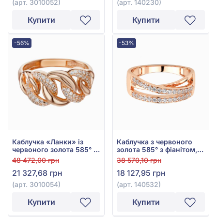
(арт. 3010052)
(арт. 140230)
Купити
Купити
-56%
-53%
Каблучка «Ланки» із
Каблучка з червоного
червоного золота 585° з
золота 585° з фіанітом,
фіанітом/куб.цирконієм,
арт. 140532
48 472,00 грн
38 570,10 грн
арт. 3010054
21 327,68 грн
18 127,95 грн
(арт. 3010054)
(арт. 140532)
Купити
Купити