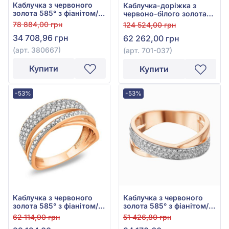
Каблучка з червоного
Каблучка-доріжка з
золота 585° з фіанітом/
червоно-білого золота
куб.цирконієм, арт.
585° з діамантами
78 884,00 грн
124 524,00 грн
380667
0,33ct, арт. 701-037
34 708,96 грн
62 262,00 грн
(арт. 380667)
(арт. 701-037)
Купити
Купити
-53%
-53%
Каблучка з червоного
Каблучка з червоного
золота 585° з фіанітом/
золота 585° з фіанітом/
куб.цирконієм, арт.
куб.цирконієм, арт.
62 114,90 грн
51 426,80 грн
140428
140323