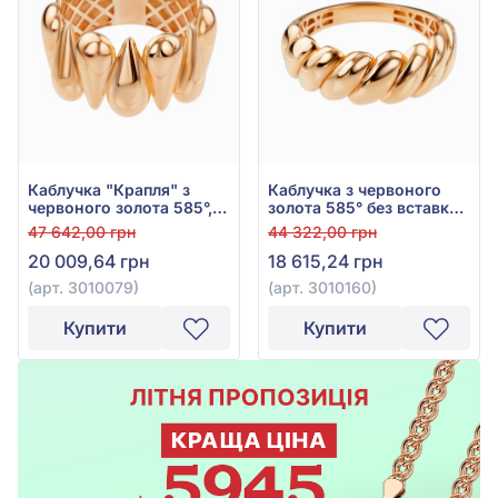
Каблучка "Крапля" з
Каблучка з червоного
червоного золота 585°,
золота 585° без вставки,
арт. 3010079
арт. 3010160
47 642,00 грн
44 322,00 грн
20 009,64 грн
18 615,24 грн
(арт. 3010079)
(арт. 3010160)
Купити
Купити