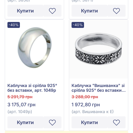
Купити
Купити
-40%
-40%
Каблучка зі срібла 925°
Каблучка "Вишиванка" зі
без вставки, арт. 1049р
срібла 925° без вставки,
арт. Вишиванка к Е
5 291,79 грн
3 288,00 грн
3 175,07 грн
1 972,80 грн
(арт. 1049р)
(арт. Вишиванка к Е)
Купити
Купити