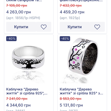
фіанітом, арт. 1856/1p-
арт. 1925р
7 105,00 грн
7 432,00 грн
HSPH
4 263,00 грн
4 459,20 грн
(арт. 1856/1p-HSPH)
(арт. 1925р)
Купити
Купити
-40%
-40%
Каблучка "Дерево
Каблучка "Дерево
життя" зі срібла 925°,
життя" зі срібла 925° з
арт. 3856
рожевим фіанітом/
7 241,00 грн
8 553,00 грн
куб.цирконієм, арт. 3871
4 344,60 грн
5 131,80 грн
(арт. 3856)
(арт. 3871)