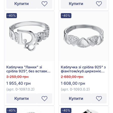
Купити
Купити
-40%
-40%
Каблучка "Ланки" зі
Каблучка зі срібла 925° з
срібла 925°, без вставки,
фіанітом/куб.цирконієм,
арт. 0-1097.0.2
арт. 0-1093.0.2
3 259,00 грн
2 680,00 грн
1 955,40 грн
1 608,00 грн
(арт. 0-1097.0.2)
(арт. 0-1093.0.2)
Купити
Купити
-40%
-40%