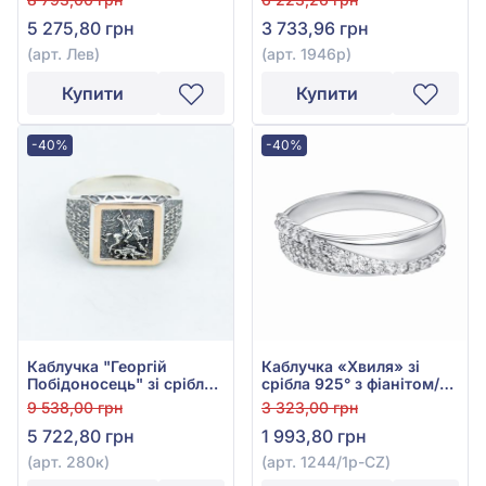
5 275,80 грн
3 733,96 грн
(арт. Лев)
(арт. 1946р)
Купити
Купити
-40%
-40%
Каблучка "Георгій
Каблучка «Хвиля» зі
Побідоносець" зі срібла
срібла 925° з фіанітом/
925°/375° без вставки,
куб.цирконієм, арт.
9 538,00 грн
3 323,00 грн
арт. 280к
1244/1p-CZ
5 722,80 грн
1 993,80 грн
(арт. 280к)
(арт. 1244/1p-CZ)