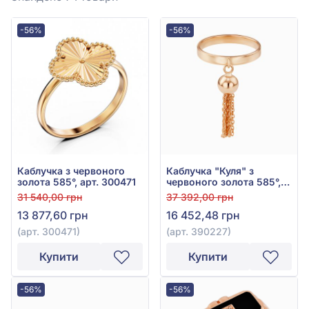
-56%
-56%
Каблучка з червоного
Каблучка "Куля" з
золота 585°, арт. 300471
червоного золота 585°,
арт. 390227
31 540,00 грн
37 392,00 грн
13 877,60 грн
16 452,48 грн
(арт. 300471)
(арт. 390227)
Купити
Купити
-56%
-56%