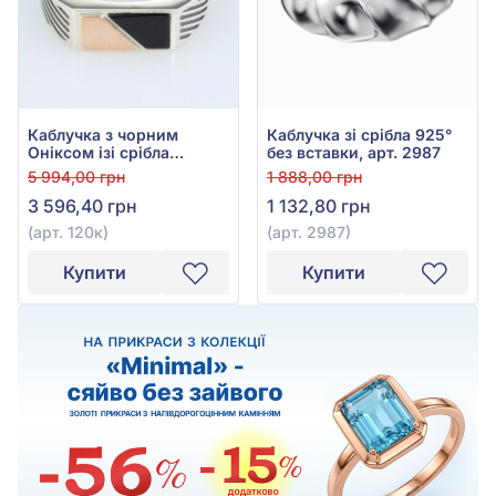
Каблучка з чорним
Каблучка зі срібла 925°
Оніксом ізі срібла
без вставки, арт. 2987
925°/375°, арт. 120к
5 994,00 грн
1 888,00 грн
3 596,40 грн
1 132,80 грн
(арт. 120к)
(арт. 2987)
Купити
Купити