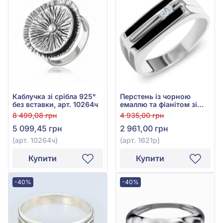
Каблучка зі срібла 925°
Перстень із чорною
без вставки, арт. 10264ч
емаллю та фіанітом зі
срібла 925°, арт. 1621р
8 499,08 грн
4 935,00 грн
5 099,45 грн
2 961,00 грн
(арт. 10264ч)
(арт. 1621р)
Купити
Купити
-40%
-40%