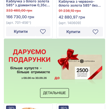
Каблучка з білого золота
Каблучка з червоно-
585° з діамантом 0,35ct,
білого золота 585° без
арт. 701-456
вставки, арт. 140609
333 460,00 грн
91 236,10 грн
166 730,00 грн
42 880,97 грн
(арт. 701-456^)
(арт. 140609)
Купити
Купити
-56%
-80%