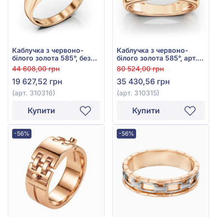
Каблучка з червоно-
Каблучка з червоно-
білого золота 585°, без
білого золота 585°, арт.
вставки, арт. 310316
310315
44 608,00 грн
80 524,00 грн
19 627,52 грн
35 430,56 грн
(арт. 310316)
(арт. 310315)
Купити
Купити
-56%
-56%