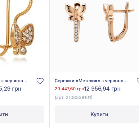
Сережки «Метелик» з червоного золота 585° з фіанітом, арт. ДС031и
Сережки «Метелик» з червоного золота 585° з куб. окс. цирконію, арт. 2108338101
5,29 грн
12 956,94 грн
29 447,60 грн
(арт. 2108338101)
ити
Купити