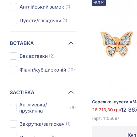
-53%
Англійський замок
(1)
Пусети/гвіздочки
(1)
ВСТАВКА
Без вставки
(2)
Фіаніт/куб.цирконій
(10)
ЗАСТІБКА
Англійська/
(6)
12 36
26 313,30 грн
пружинна
(арт. 110569)
Закрутка/затискач
(1)
Куп