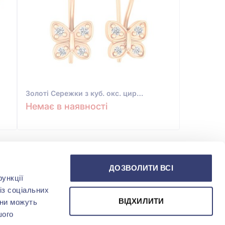
Золотi Сережки з куб. окс. цирконію
Немає в наявності
ДОЗВОЛИТИ ВСІ
ункції
із соціальних
ВІДХИЛИТИ
они можуть
шого