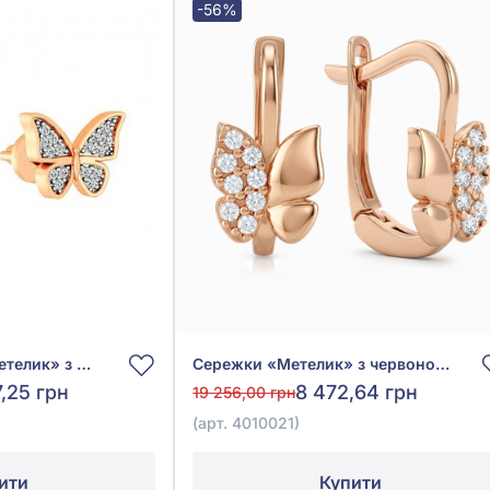
-56%
Сережки-пусети «Метелик» з червоного золота 585° з фіанітом/куб.цирконієм, арт. 110569
Сережки «Метелик» з червоного золота 585° з фіанітом, арт. 4010021
7,25 грн
8 472,64 грн
19 256,00 грн
(арт. 4010021)
ити
Купити