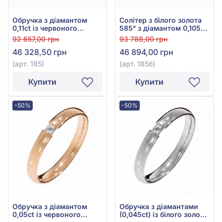
Обручка з діамантом
Солітер з білого золота
0,11ct із червоного
585° з діамантом 0,105ct,
золота 585°, арт. 185
арт. 185б
92 657,00 грн
93 788,00 грн
46 328,50 грн
46 894,00 грн
(арт. 185)
(арт. 185б)
Купити
Купити
-50%
-50%
Обручка з діамантом
Обручка з діамантами
0,05ct із червоного
(0,045ct) із білого золота