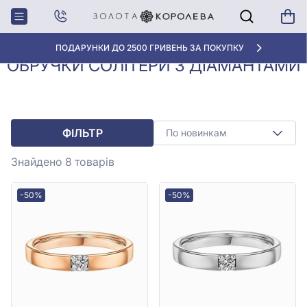
Обручки з
Обручки солітери з
Головна
діамантами
діамантами
АКЦІЯ ДЛЯ КЛІЄНТІВ "НОВА ПОШТА"
ОБРУЧКИ СОЛІТЕРИ З ДІАМАНТАМИ
ФІЛЬТР
По новинкам
Знайдено 8
товарів
-50%
-50%