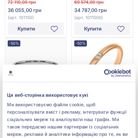
золота 585°, арт. 101150
585°, арт. 101150б
72 110,00 грн
69 574,00 грн
36 055,00 грн
34 787,00 грн
(арт. 101150)
(арт. 101150б)
Купити
Купити
-50%
-50%
Ця веб-сторінка використовує кукі
Ми використовуємо файли cookie, щоб
Обручка з діамантом
Обручка з діамантом
0,011ct із білого золота
0,025ct із червоного
персоналізувати вміст і рекламу, інтегрувати функції
585°, арт. 301б
золота 585°, арт. 101151
43 867,00 грн
44 716,00 грн
соціальних мереж та аналізувати наш трафік. Ми
21 933,50 грн
22 358,00 грн
також передаємо нашим партнерам із соціальних
(арт. 301б)
(арт. 101151)
мереж, реклами й аналітики інформацію про те, як ви