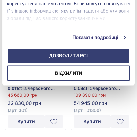
користуєтеся нашим сайтом. Вони можуть поєднувати
Купити
Купити
її з іншою інформацією, яку ви їм надали або яку вони
зібрали під час вашого користування їхніми
-50%
-50%
службами.
Показати подробиці
ДОЗВОЛИТИ ВСІ
ВІДХИЛИТИ
Солітер з діаманта
Обручка з діамантом
0,011ct із червоного
0,08ct із червоного
золота 585°, арт. 301
золота 585°, арт. 101300
45 660,00 грн
109 890,00 грн
22 830,00 грн
54 945,00 грн
(арт. 301)
(арт. 101300)
Купити
Купити