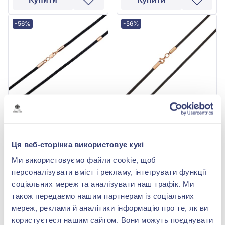
-56%
-56%
Шнурок на шию з
Шнурок на шию з
червоного золота 585°,
червоного золота 585°,
без вставки, арт. 05-0013
без вставки, арт. 05-0010
Ця веб-сторінка використовує кукі
84 168,00 грн
26 386,00 грн
37 033,92 грн
11 609,84 грн
Ми використовуємо файли cookie, щоб
(арт. 05-0013)
(арт. 05-0010)
персоналізувати вміст і рекламу, інтегрувати функції
соціальних мереж та аналізувати наш трафік. Ми
Купити
Купити
також передаємо нашим партнерам із соціальних
мереж, реклами й аналітики інформацію про те, як ви
-56%
-56%
користуєтеся нашим сайтом. Вони можуть поєднувати