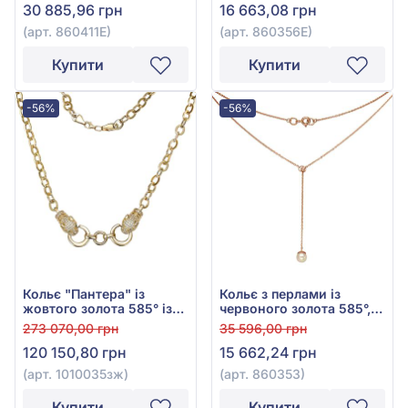
30 885,96 грн
16 663,08 грн
(арт. 860411Е)
(арт. 860356Е)
Купити
Купити
-56%
-56%
Кольє "Пантера" із
Кольє з перлами із
жовтого золота 585° із
червоного золота 585°,
зеленим фіанітом та
арт. 860353
273 070,00 грн
35 596,00 грн
фіанітом, арт. 1010035зж
120 150,80 грн
15 662,24 грн
(арт. 1010035зж)
(арт. 860353)
Купити
Купити