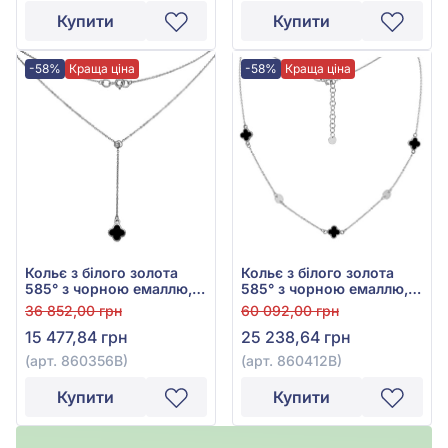
Купити
Купити
-58%
Краща ціна
-58%
Краща ціна
Кольє з білого золота
Кольє з білого золота
585° з чорною емаллю,
585° з чорною емаллю,
арт. 860356В
арт. 860412В
36 852,00 грн
60 092,00 грн
15 477,84 грн
25 238,64 грн
(арт. 860356В)
(арт. 860412В)
Купити
Купити