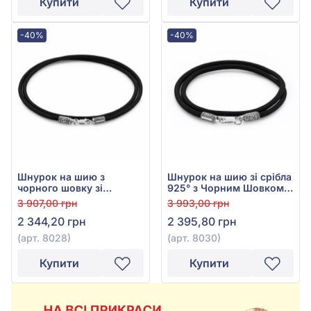
Купити
Купити
-40%
-40%
Шнурок на шию з
Шнурок на шию зі срібла
чорного шовку зі
925° з Чорним Шовком,
сріблом 925°, арт. 8028
арт. 8030
3 907,00 грн
3 993,00 грн
2 344,20 грн
2 395,80 грн
(арт. 8028)
(арт. 8030)
Купити
Купити