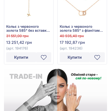
Кольє з червоного
Кольє з червоного
золота 585° без вставки,
золота 585° з фіанітами/
арт. 194176
куб.цирконієм, арт.
31 551,00 грн
40 935,40 грн
194236
13 251,42 грн
17 192,87 грн
(арт. 194176)
(арт. 194236)
Купити
Купити