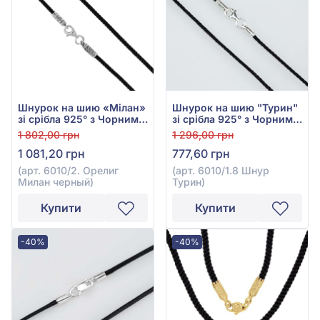
Шнурок на шию «Мілан»
Шнурок на шию "Турин"
зі срібла 925° з Чорним
зі срібла 925° з Чорним
Текстилем, арт. 6010/2
Текстилем, арт. 6010/1.8
1 802,00 грн
1 296,00 грн
Шнур Турин
1 081,20 грн
777,60 грн
(арт. 6010/2. Орелиг
(арт. 6010/1.8 Шнур
Милан черный)
Турин)
Купити
Купити
-40%
-40%