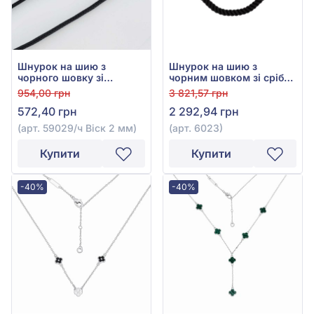
Шнурок на шию з
Шнурок на шию з
чорного шовку зі
чорним шовком зі срібла
сріблом 925°, арт. 59029/
925°, арт. 6023
954,00 грн
3 821,57 грн
ч Віск 2 мм
572,40 грн
2 292,94 грн
(арт. 59029/ч Віск 2 мм)
(арт. 6023)
Купити
Купити
-40%
-40%