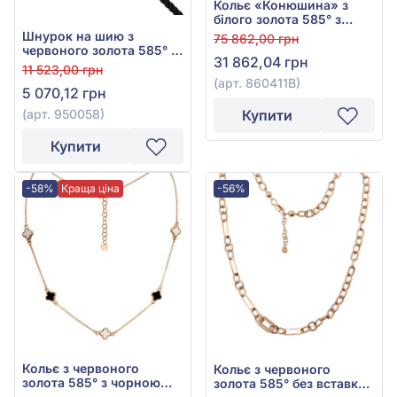
Кольє «Конюшина» з
білого золота 585° з
чорною емаллю, арт.
Шнурок на шию з
75 862,00 грн
860411В
червоного золота 585° з
31 862,04 грн
чорним текстилем, арт.
11 523,00 грн
950058
(арт. 860411В)
5 070,12 грн
(арт. 950058)
Купити
Купити
-58%
Краща ціна
-56%
Кольє з червоного
Кольє з червоного
золота 585° з чорною
золота 585° без вставки,
емаллю, арт. 860410Е