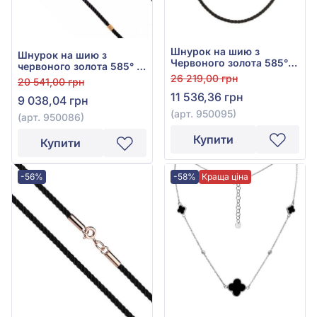
Шнурок на шию з
Шнурок на шию з
Червоного золота 585° з
червоного золота 585° з
Чорним Текстилем, арт.
чорним текстилем, арт.
26 219,00 грн
20 541,00 грн
950095
950086
11 536,36 грн
9 038,04 грн
(арт. 950095)
(арт. 950086)
Купити
Купити
-56%
-58%
Краща ціна