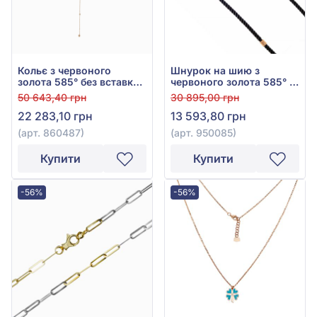
Кольє з червоного
Шнурок на шию з
золота 585° без вставки,
червоного золота 585° з
арт. 860487
текстилем, арт. 950085
50 643,40 грн
30 895,00 грн
22 283,10 грн
13 593,80 грн
(арт. 860487)
(арт. 950085)
Купити
Купити
-56%
-56%