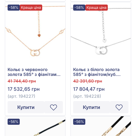
-58%
Краща ціна
-58%
Краща ціна
Кольє з червоного
Кольє з білого золота
золота 585° з фіанітами/
585° з фіанітом/куб.
куб.цирконієм, арт.
цирконієм, арт. 194228
41 744,40 грн
42 391,60 грн
194227
17 532,65 грн
17 804,47 грн
(арт. 194227)
(арт. 194228)
Купити
Купити
-56%
-56%