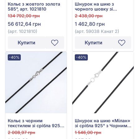
Кольє з жовтого золота
Шнурок на шию з
585°, арт. 1021810
чорного шовку зі
сріблом 925°, арт. 59038
134 792,00 грн
2 438,00 грн
Канат 2
56 612,64 грн
1 462,80 грн
(арт. 1021810)
(арт. 59038 Канат 2)
Купити
Купити
-40%
-40%
Кольє з чорним
Шнурок на шию «Мілан»
текстилем зі срібла 925°,
зі срібла 925° з Чорним
арт. 6025р
Текстилем, арт. 6010/2.0
2 008,97 грн
1 546,00 грн
Милан черный