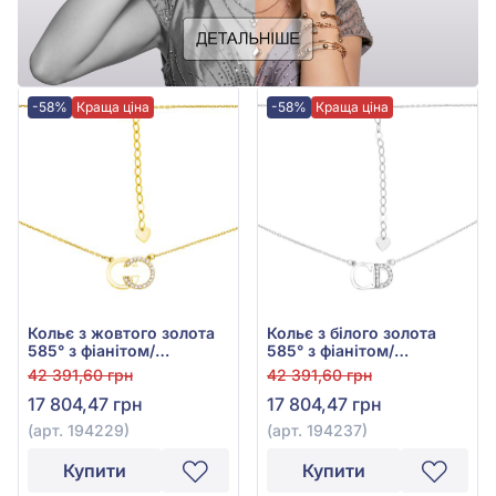
-58%
Краща ціна
-58%
Краща ціна
Кольє з жовтого золота
Кольє з білого золота
585° з фіанітом/
585° з фіанітом/
куб.цирконієм, арт.
куб.цирконієм, арт.
42 391,60 грн
42 391,60 грн
194229
194237
17 804,47 грн
17 804,47 грн
(арт. 194229)
(арт. 194237)
Купити
Купити