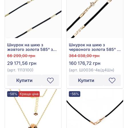
Шнурок на шию з
Шнурок на шию з
жовтого золота 585° з
червоного золота 585° з
каучуком, арт. 1113100
чорним шовком та
66 299,00 грн
364 038,00 грн
чорним куб. окс.
29 171,56 грн
160 176,72 грн
цирконію, арт. Ш0036-
4в/д4Шн
(арт. 1113100)
(арт. Ш0036-4в/д4Шн)
Купити
Купити
-58%
Краща ціна
-56%