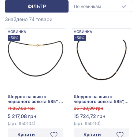
ФІЛЬТР
По новинкам
Знайдено 74
товари
НОВИНКА
НОВИНКА
-56%
-56%
Шнурок на шию з
Шнурок на шию з
червоного золота 585° з
червоного золота 585°,
чорним текстилем, арт.
арт. 950110
11 857,00 грн
35 738,00 грн
950104
5 217,08 грн
15 724,72 грн
(арт. 950104)
(арт. 950110)
Купити
Купити