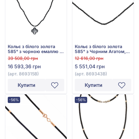
Кольє з білого золота
Кольє з білого золота
585° з чорною емаллю та
585° з Чорним Агатом,
чорним агатом, арт.
арт. 869343В
39 508,00 грн
12 616,00 грн
869315В
16 593,36 грн
5 551,04 грн
(арт. 869315В)
(арт. 869343В)
Купити
Купити
-56%
-56%