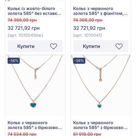
Кольє із жовто-білого
Кольє з червоного
золота 585° без вставки,
золота 585° з фіанітом,
арт. 1010045бж
кубічним цирконієм,
74 368,00 грн
74 368,00 грн
бірюзою та емаллю, арт.
32 721,92 грн
32 721,92 грн
1010041
(арт. 1010045бж)
(арт. 1010041)
Купити
Купити
-56%
-56%
Кольє з червоного
Кольє з червоного
золота 585° з бірюзовою
золота 585° з бірюзовою
емаллю, арт. 1010012
емаллю, арт. 1010013
74 534,00 грн
61 918,00 грн