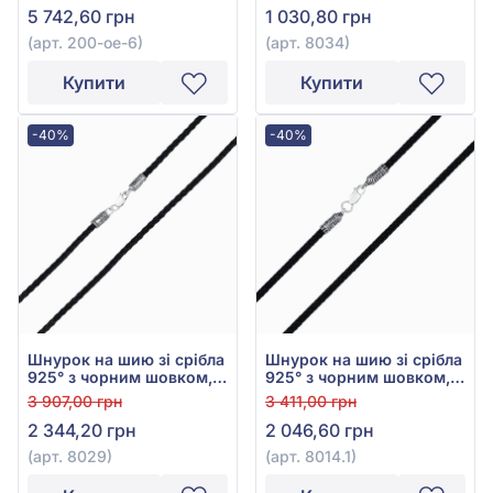
5 742,60 грн
1 030,80 грн
(арт. 200-ое-6)
(арт. 8034)
Купити
Купити
-40%
-40%
Шнурок на шию зі срібла
Шнурок на шию зі срібла
925° з чорним шовком,
925° з чорним шовком,
арт. 8029
арт. 8014.1
3 907,00 грн
3 411,00 грн
2 344,20 грн
2 046,60 грн
(арт. 8029)
(арт. 8014.1)