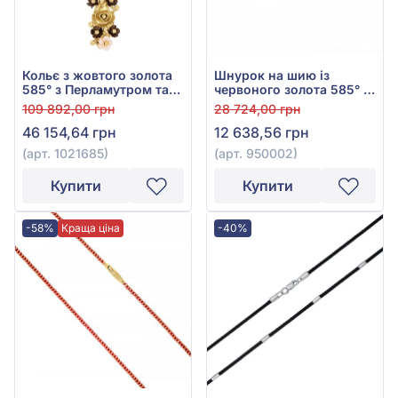
Кольє з жовтого золота
Шнурок на шию із
585° з Перламутром та
червоного золота 585° з
Чорним Перламутром,
чорним каучуком, арт.
109 892,00 грн
28 724,00 грн
арт. 1021685
950002
46 154,64 грн
12 638,56 грн
(арт. 1021685)
(арт. 950002)
Купити
Купити
-58%
Краща ціна
-40%