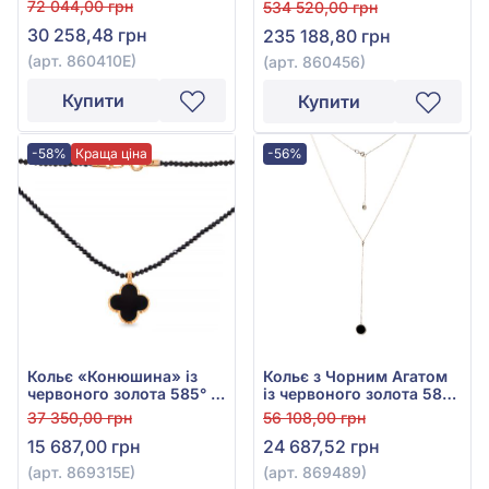
арт. 860456
72 044,00 грн
534 520,00 грн
30 258,48 грн
235 188,80 грн
(арт. 860410Е)
(арт. 860456)
Купити
Купити
-58%
Краща ціна
-56%
Кольє «Конюшина» із
Кольє з Чорним Агатом
червоного золота 585° з
із червоного золота 585°,
чорною емаллю та
арт. 869489
37 350,00 грн
56 108,00 грн
чорним агатом, арт.
15 687,00 грн
24 687,52 грн
869315Е
(арт. 869315Е)
(арт. 869489)