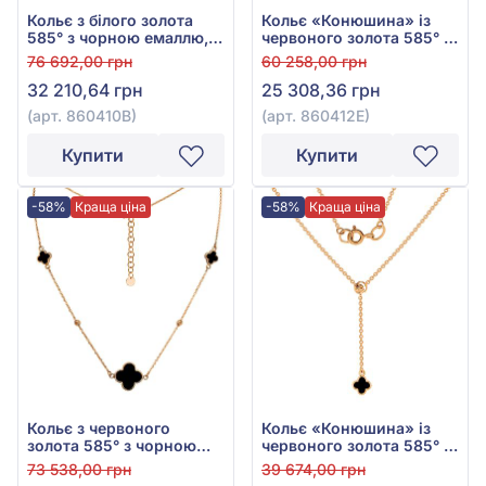
Кольє з білого золота
Кольє «Конюшина» із
585° з чорною емаллю,
червоного золота 585° з
арт. 860410В
чорною емаллю, арт.
76 692,00 грн
60 258,00 грн
860412Е
32 210,64 грн
25 308,36 грн
(арт. 860410В)
(арт. 860412Е)
Купити
Купити
-58%
Краща ціна
-58%
Краща ціна
Кольє з червоного
Кольє «Конюшина» із
золота 585° з чорною
червоного золота 585° з
емаллю, арт. 860411Е
чорною емаллю, арт.
73 538,00 грн
39 674,00 грн
860356Е