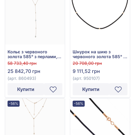
Кольє з червоного
Шнурок на шию з
золота 585° з перлами,
червоного золота 585° з
арт. 860493
чорним текстилем, арт.
58 733,40 грн
20 708,00 грн
950107
25 842,70 грн
9 111,52 грн
(арт. 860493)
(арт. 950107)
Купити
Купити
-56%
-56%