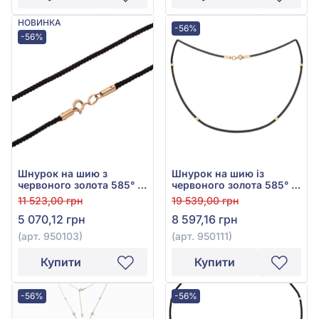
НОВИНКА
-56%
-56%
Шнурок на шию з
Шнурок на шию із
червоного золота 585° з
червоного золота 585° з
чорним текстилем, арт.
чорним текстилем, арт.
11 523,00 грн
19 539,00 грн
950103
950111
5 070,12 грн
8 597,16 грн
(арт. 950103)
(арт. 950111)
Купити
Купити
-56%
-56%