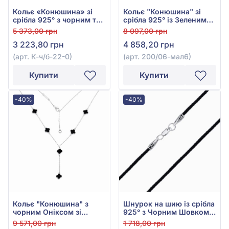
Кольє «Конюшина» зі
Кольє "Конюшина" зі
срібла 925° з чорним та
срібла 925° із Зеленим
білим фіанітом/
Малахітом, арт. 200/06-
5 373,00 грн
8 097,00 грн
куб.цирконієм, арт. К-ч/
мал6
3 223,80 грн
4 858,20 грн
б-22-0
(арт. К-ч/б-22-0)
(арт. 200/06-мал6)
Купити
Купити
-40%
-40%
Кольє "Конюшина" з
Шнурок на шию із срібла
чорним Оніксом зі
925° з Чорним Шовком,
срібла 925°, арт. 200-
арт. 8034
9 571,00 грн
1 718,00 грн
ое-6