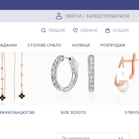
УВІЙТИ / ЗАРЕЄСТРУВАТИСЯ
ЗАМКОМ
ПОШУК
ОБРАНЕ
КОШИК
ЛАДАНКИ
СТОЛОВЕ СРІБЛО
КОЛЕКЦІЇ
РОЗПРОДАЖ
ЯЖКИ/ЛАНЦЮГОВІ
БІЛЕ ЗОЛОТО
З ПЕРЛ
По новинкам