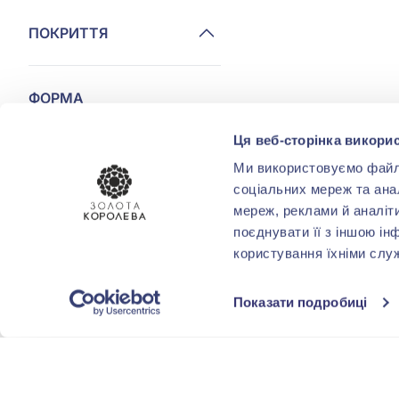
ПОКРИТТЯ
ФОРМА
ОГРАНОВУВАННЯ
Ця веб-сторінка викорис
Круг
(2)
Ми використовуємо файли 
соціальних мереж та ана
мереж, реклами й аналіт
КОМУ
поєднувати її з іншою ін
користування їхніми слу
МІСТА
Показати подробиці