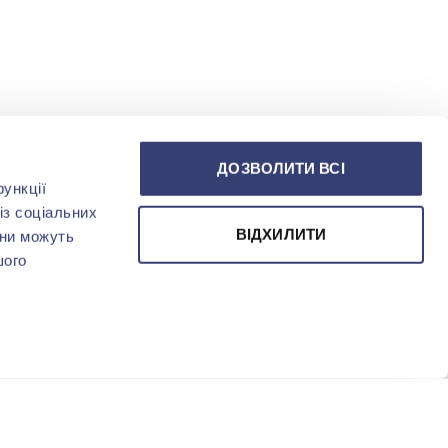
ДОЗВОЛИТИ ВСІ
ункції
із соціальних
ВІДХИЛИТИ
они можуть
шого