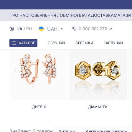
Головна
Сережки
Дитячі сережки з англійським замко
ПРО НАС
ПОВЕРНЕННЯ / ОБМІН
ОПЛАТА
ДОСТАВКА
МАГАЗИ
ДИТЯЧ
UAH
UA
/
RU
0 800 501 276
КАТАЛОГ
ОБРУЧКИ
СЕРЕЖКИ
КАБЛУЧКИ
ДИТЯЧІ
ДІАМАНТИ
Знайдено 3
товари
Дитячі
Англійський замок