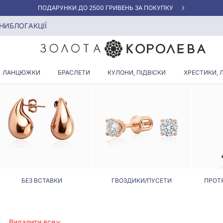
«КРАЩА ЦІНА» ВІД 5945 ГРН/ГРАМ
м
НИ
БЛОГ
АКЦІЇ
І СЕРЕЖКИ З АНГЛІЙСЬКИМ 
ЛАНЦЮЖКИ
БРАСЛЕТИ
КУЛОНИ, ПІДВІСКИ
ХРЕСТИКИ, 
БЕЗ ВСТАВКИ
ГВОЗДИКИ/ПУСЕТИ
ПРОТ
Видалити все