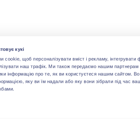
товує кукі
cookie, щоб персоналізувати вміст і рекламу, інтегрувати ф
лізувати наш трафік. Ми також передаємо нашим партнерам 
ики інформацію про те, як ви користуєтеся нашим сайтом. В
формацією, яку ви їм надали або яку вони зібрали під час ва
жбами.