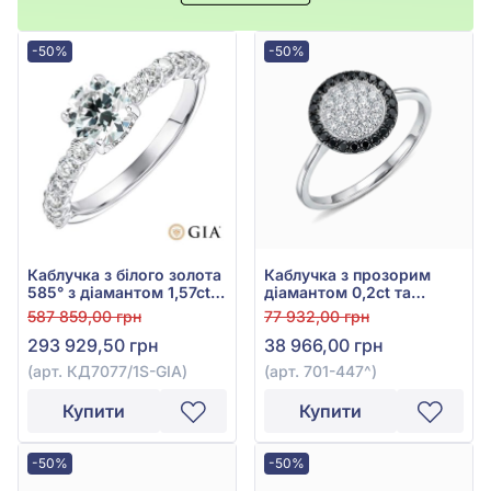
-50%
-50%
Каблучка з білого золота
Каблучка з прозорим
585° з діамантом 1,57ct,
діамантом 0,2ct та
арт. КД7077/1S-GIA
чорним діамантом 0,12ct
587 859,00 грн
77 932,00 грн
з білого золота 585°, арт.
293 929,50 грн
38 966,00 грн
701-447
(арт. КД7077/1S-GIA)
(арт. 701-447^)
Купити
Купити
-50%
-50%