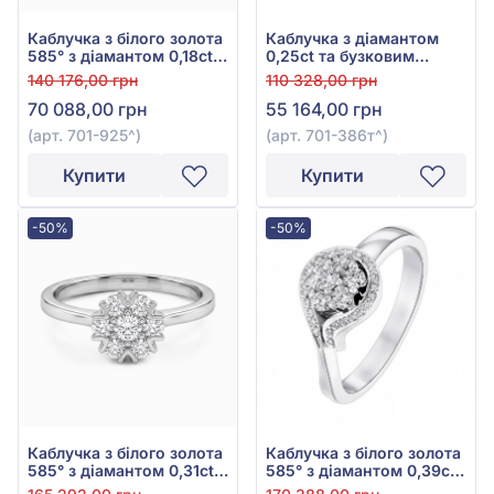
Каблучка з білого золота
Каблучка з діамантом
585° з діамантом 0,18ct,
0,25ct та бузковим
арт. 701-925
танзанітом 0,54ct із
140 176,00 грн
110 328,00 грн
білого золота 585°, арт.
70 088,00 грн
55 164,00 грн
701-386т
(арт. 701-925^)
(арт. 701-386т^)
Купити
Купити
-50%
-50%
Каблучка з білого золота
Каблучка з білого золота
585° з діамантом 0,31ct,
585° з діамантом 0,39ct,
арт. 701-086
арт. 701-440