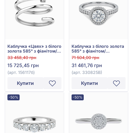
Каблучка «Цвях» з білого
Каблучка з білого золота
золота 585° з фіанітом/
585° з фіанітом/
куб.цирконієм, арт.
куб.цирконієм, арт.
33 458,40 грн
71 504,00 грн
156117б
330825В
15 725,45 грн
31 461,76 грн
(арт. 156117б)
(арт. 330825В)
Купити
Купити
-50%
-50%