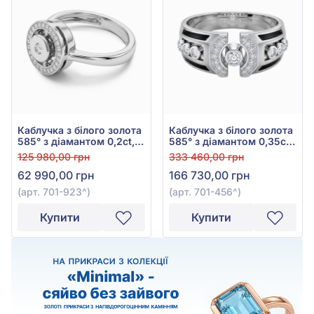
Каблучка з білого золота
Каблучка з білого золота
585° з діамантом 0,2ct,
585° з діамантом 0,35ct,
арт. 701-923
арт. 701-456
125 980,00 грн
333 460,00 грн
62 990,00 грн
166 730,00 грн
(арт. 701-923^)
(арт. 701-456^)
Купити
Купити