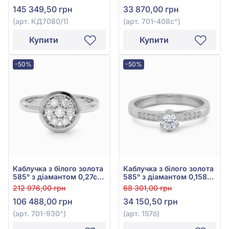
0,12ct, арт. 701-408с
145 349,50 грн
33 870,00 грн
(арт. КД7080/1)
(арт. 701-408с^)
Купити
Купити
-50%
-50%
Каблучка з білого золота
Каблучка з білого золота
585° з діамантом 0,27ct,
585° з діамантом 0,158ct,
арт. 701-930
арт. 157б
212 976,00 грн
68 301,00 грн
106 488,00 грн
34 150,50 грн
(арт. 701-930^)
(арт. 157б)