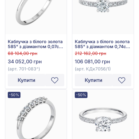
Каблучка з білого золота
Каблучка з білого золота
585° з діамантом 0,07ct,
585° з діамантом 0,74ct,
арт. 701-083
арт. КДк7056/1
68 104,00 грн
212 162,00 грн
34 052,00 грн
106 081,00 грн
(арт. 701-083^)
(арт. КДк7056/1)
Купити
Купити
-50%
-50%