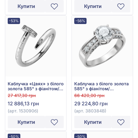
Купити
Купити
-53%
-56%
Каблучка «Цвях» з білого
Каблучка з білого золота
золота 585° з фіанітом/
585° з фіанітом/
куб.цирконієм, арт.
куб.цирконієм, арт.
27 417,30 грн
66 420,00 грн
153090б
380384В
12 886,13 грн
29 224,80 грн
(арт. 153090б)
(арт. 380384В)
Купити
Купити
-50%
-50%