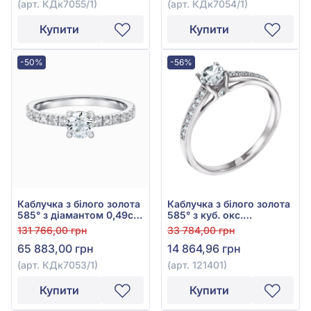
(арт. КДк7055/1)
(арт. КДк7054/1)
Купити
Купити
-50%
-56%
Каблучка з білого золота
Каблучка з білого золота
585° з діамантом 0,49ct,
585° з куб. окс.
арт. КДк7053/1
цирконію, арт. 121401
131 766,00 грн
33 784,00 грн
65 883,00 грн
14 864,96 грн
(арт. КДк7053/1)
(арт. 121401)
Купити
Купити