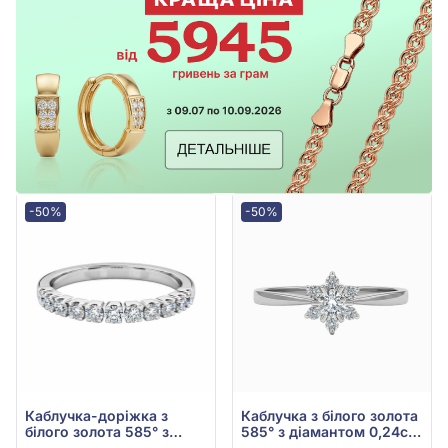
-50%
-50%
Каблучка-доріжка з
Каблучка з білого золота
білого золота 585° з
585° з діамантом 0,24ct,
діамантами 0,23ct, арт.
арт. 701-191