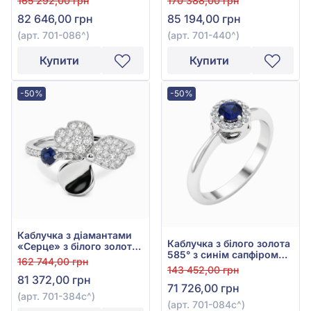
165 292,00 грн
170 388,00 грн
82 646,00 грн
85 194,00 грн
(арт. 701-086^)
(арт. 701-440^)
Купити
Купити
-50%
-50%
Каблучка з діамантами
Каблучка з білого золота
«Серце» з білого золота
585° з синім сапфіром
585° з синім сапфіром
162 744,00 грн
0,37ct та діамантами
0,22ct та діамантом
143 452,00 грн
0,12ct, арт. 701-084с
81 372,00 грн
0,36ct, арт. 701-384с
71 726,00 грн
(арт. 701-384с^)
(арт. 701-084с^)