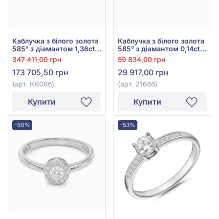
Каблучка з білого золота
Каблучка з білого золота
585° з діамантом 1,36ct,
585° з діамантом 0,14ct,
арт. К608б
арт. 216бб
347 411,00 грн
59 834,00 грн
173 705,50 грн
29 917,00 грн
(арт. К608б)
(арт. 216бб)
Купити
Купити
-50%
-53%