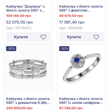
Каблучка "Доріжка" з
Каблучка з білого золота
білого золота 585° з
585° з фіанітом/
діамантами 0,26ct, арт.
куб.цирконієм, арт.
104 140,00 грн
40 670,00 грн
701-043
428264
52 070,00 грн
17 081,40 грн
(арт. 701-043^)
(арт. 428264)
Купити
Купити
-50%
-50%
Каблучка з білого золота
Каблучка з білого золота
585° з діамантом 0,48ct,
585° із синім сапфіром
арт. КД7080/1
0,04ct та діамантами
290 699,00 грн
67 740,00 грн