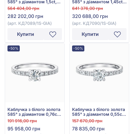
585° з діамантом 1,5ct,
585° з діамантом 1,45ct,
арт. КД7089/1S-GIA
арт. КД7090/1S-GIA
564 404,00 грн
641 376,00 грн
282 202,00 грн
320 688,00 грн
(арт. КД7089/1S-GIA)
(арт. КД7090/1S-GIA)
Купити
Купити
-50%
-50%
Каблучка з білого золота
Каблучка з білого золота
585° з діамантом 0,76ct,
585° з діамантом 0,55ct,
арт. КДк7055/1
арт. КДк7054/1
191 916,00 грн
157 670,00 грн
95 958,00 грн
78 835,00 грн