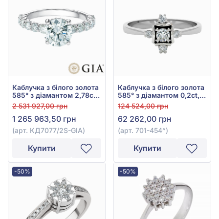
Каблучка з білого золота
Каблучка з білого золота
585° з діамантом 2,78ct,
585° з діамантом 0,2ct,
арт. КД7077/2S-GIA
арт. 701-454
2 531 927,00 грн
124 524,00 грн
1 265 963,50 грн
62 262,00 грн
(арт. КД7077/2S-GIA)
(арт. 701-454^)
Купити
Купити
-50%
-50%