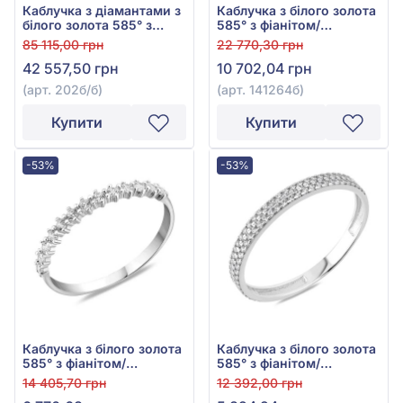
Каблучка з діамантами з
Каблучка з білого золота
білого золота 585° з
585° з фіанітом/
діамантом 0,255ct, арт.
куб.цирконієм, арт.
85 115,00 грн
22 770,30 грн
202б/б
141264б
42 557,50 грн
10 702,04 грн
(арт. 202б/б)
(арт. 141264б)
Купити
Купити
-53%
-53%
Каблучка з білого золота
Каблучка з білого золота
585° з фіанітом/
585° з фіанітом/
куб.цирконієм, арт.
куб.цирконієм, арт.
14 405,70 грн
12 392,00 грн
140493б
140940б