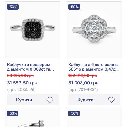
-50%
-50%
Каблучка з прозорим
Каблучка з білого золота
діамантом 0,069ct та
585° з діамантом 0,47ct,
чорним діамантом
арт. 701-463
63 105,00 грн
162 016,00 грн
0,117ct із білого золота
31 552,50 грн
81 008,00 грн
585°, арт. 208б.ч/б
(арт. 208б.ч/б)
(арт. 701-463^)
Купити
Купити
-53%
-56%