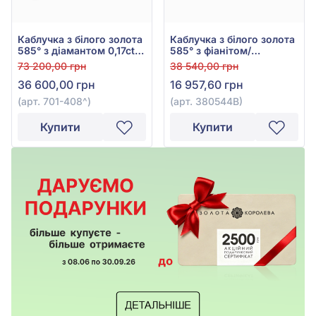
Каблучка з білого золота
Каблучка з білого золота
585° з діамантом 0,17ct,
585° з фіанітом/
арт. 701-408
куб.цирконієм, арт.
73 200,00 грн
38 540,00 грн
380544В
36 600,00 грн
16 957,60 грн
(арт. 701-408^)
(арт. 380544В)
Купити
Купити