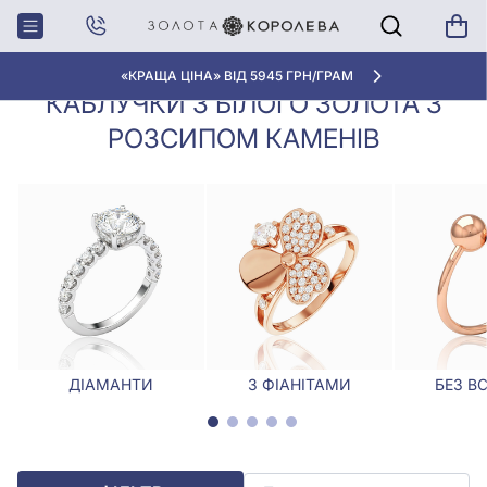
Каблучки з білого золота з розсипом
Головна
Каблучки
каменів
«КРАЩА ЦІНА» ВІД 5945 ГРН/ГРАМ
КАБЛУЧКИ З БІЛОГО ЗОЛОТА З
РОЗСИПОМ КАМЕНІВ
ДІАМАНТИ
З ФІАНІТАМИ
БЕЗ В