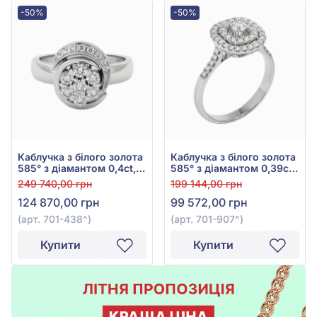
-50%
-50%
Каблучка з білого золота
Каблучка з білого золота
585° з діамантом 0,4ct,
585° з діамантом 0,39ct,
арт. 701-438
арт. 701-907
249 740,00 грн
199 144,00 грн
124 870,00 грн
99 572,00 грн
(арт. 701-438^)
(арт. 701-907^)
Купити
Купити