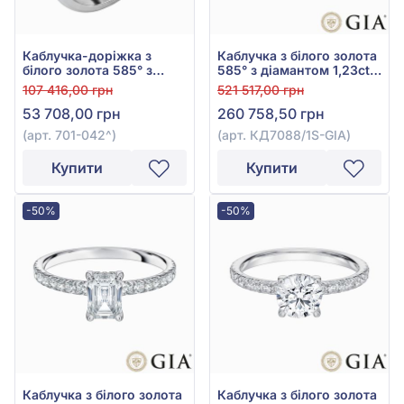
Каблучка-доріжка з
Каблучка з білого золота
білого золота 585° з
585° з діамантом 1,23ct,
діамантами 0,3ct, арт.
арт. КД7088/1S-GIA
107 416,00 грн
521 517,00 грн
701-042
53 708,00 грн
260 758,50 грн
(арт. 701-042^)
(арт. КД7088/1S-GIA)
Купити
Купити
-50%
-50%
Каблучка з білого золота
Каблучка з білого золота