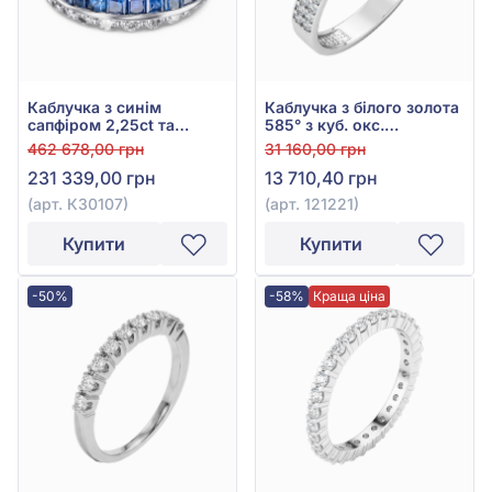
Каблучка з синім
Каблучка з білого золота
сапфіром 2,25ct та
585° з куб. окс.
діамантом 0,8ct із білого
цирконію, арт. 121221
462 678,00 грн
31 160,00 грн
золота 750°, арт. К30107
231 339,00 грн
13 710,40 грн
(арт. К30107)
(арт. 121221)
Купити
Купити
-50%
-58%
Краща ціна