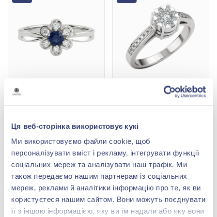
Каблучка з синім
Каблучка з білого золота
сапфіром 0,3ct та
585° з діамантом 0,39ct,
діамантом 0,19ct із
арт. 701-909
159 104,00 грн
189 680,00 грн
білого золота 585°, арт.
Ця веб-сторінка використовує кукі
79 552,00 грн
94 840,00 грн
701-005с
(арт. 701-005с^)
(арт. 701-909^)
Ми використовуємо файли cookie, щоб
персоналізувати вміст і рекламу, інтегрувати функції
Купити
Купити
соціальних мереж та аналізувати наш трафік. Ми
також передаємо нашим партнерам із соціальних
-50%
-50%
мереж, реклами й аналітики інформацію про те, як ви
користуєтеся нашим сайтом. Вони можуть поєднувати
її з іншою інформацією, яку ви їм надали або яку вони