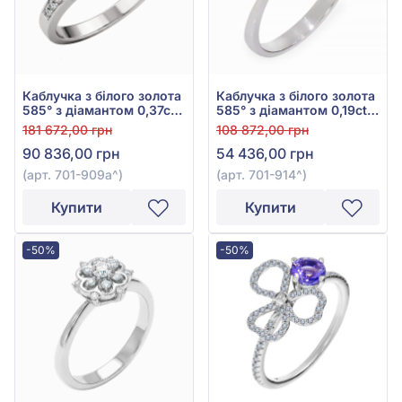
Каблучка з білого золота
Каблучка з білого золота
585° з діамантом 0,37ct,
585° з діамантом 0,19ct,
арт. 701-909а
арт. 701-914
181 672,00 грн
108 872,00 грн
90 836,00 грн
54 436,00 грн
(арт. 701-909а^)
(арт. 701-914^)
Купити
Купити
-50%
-50%