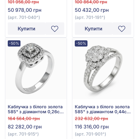
101 956,00 грн
100 864,00 грн
701-040
50 978,00 грн
50 432,00 грн
(арт. 701-040^)
(арт. 701-191^)
Купити
Купити
-50%
-50%
Каблучка з білого золота
Каблучка з білого золота
585° з діамантом 0,26ct,
585° з діамантом 0,44ct,
арт. 701-915
арт. 701-901
164 564,00 грн
232 632,00 грн
82 282,00 грн
116 316,00 грн
(арт. 701-915^)
(арт. 701-901^)