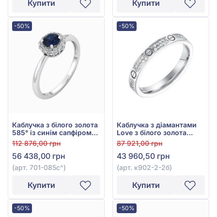
Купити
Купити
-50%
-50%
Каблучка з білого золота
Каблучка з діамантами
585° із синім сапфіром
Love з білого золота
0,45ct та діамантом
585°, Діамант 0,189ct,
112 876,00 грн
87 921,00 грн
0,19ct, арт. 701-085с
арт. к902-2-2б
56 438,00 грн
43 960,50 грн
(арт. 701-085с^)
(арт. к902-2-2б)
Купити
Купити
-50%
-50%