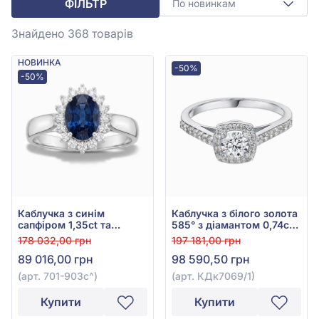
ФІЛЬТР
По новинкам
Знайдено 368
товарів
НОВИНКА
-50%
-50%
Каблучка з синім
Каблучка з білого золота
сапфіром 1,35ct та
585° з діамантом 0,74ct,
діамантом 0,16ct з білого
арт. КДк7069/1
178 032,00 грн
197 181,00 грн
золота 585°, арт. 701-
89 016,00 грн
98 590,50 грн
903с
(арт. 701-903с^)
(арт. КДк7069/1)
Купити
Купити