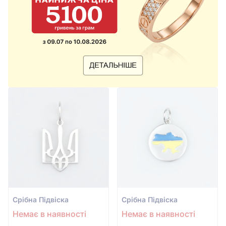
Срiбна Підвіска
Срiбна Підвіска
Немає в наявності
Немає в наявності