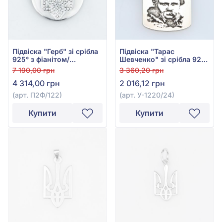
Підвіска "Герб" зі срібла
Підвіска "Тарас
925° з фіанітом/
Шевченко" зі срібла 925°
куб.цирконієм, арт.
без вставки, арт.
7 190,00 грн
3 360,20 грн
П2Ф/122
У-1220/24
4 314,00 грн
2 016,12 грн
(арт. П2Ф/122)
(арт. У-1220/24)
Купити
Купити