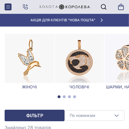
Головна
Кулони, Підвіски
Срібні патріотичні підвіски
СРІБНІ ПАТРІОТИЧНІ ПІДВІСКИ
АКЦІЯ ДЛЯ КЛІЄНТІВ "НОВА ПОШТА"
ЖІНОЧІ
ЧОЛОВІЧІ
ШАРМИ, Н
ФІЛЬТР
По новинкам
Знайдено 28
товарів