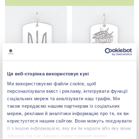
Ця веб-сторінка використовує кукі
Срiбна Підвіска
Срiбна Підвіска
Ми використовуємо файли cookie, щоб
Немає в наявності
Немає в наявності
персоналізувати вміст і рекламу, інтегрувати функції
соціальних мереж та аналізувати наш трафік. Ми
також передаємо нашим партнерам із соціальних
мереж, реклами й аналітики інформацію про те, як ви
користуєтеся нашим сайтом. Вони можуть поєднувати
її з іншою інформацією, яку ви їм надали або яку вони
зібрали під час вашого користування їхніми