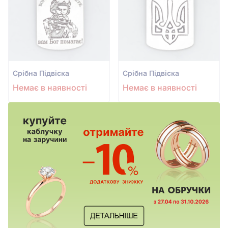
Срiбна Підвіска
Срiбна Підвіска
Немає в наявності
Немає в наявності