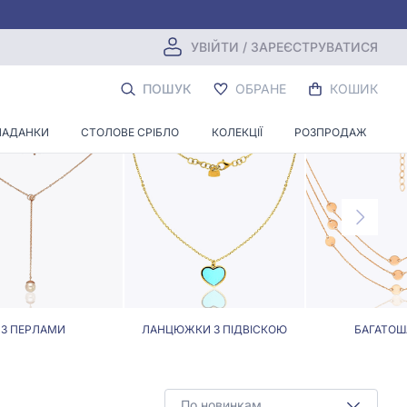
УВІЙТИ / ЗАРЕЄСТРУВАТИСЯ
РНІННЯМ
ПОШУК
ОБРАНЕ
КОШИК
ЛАДАНКИ
СТОЛОВЕ СРІБЛО
КОЛЕКЦІЇ
РОЗПРОДАЖ
З ПЕРЛАМИ
ЛАНЦЮЖКИ З ПІДВІСКОЮ
БАГАТОШ
По новинкам