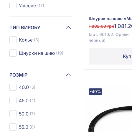
Унісекс
(17)
1 081,
1 802,00 грн
ТИП ВИРОБУ
(арт. 6010/2. Орелиг
Кольє
(3)
черный)
Шнурки на шию
(19)
Куп
РОЗМІР
40.0
(5)
-40%
45.0
(4)
50.0
(7)
55.0
(8)