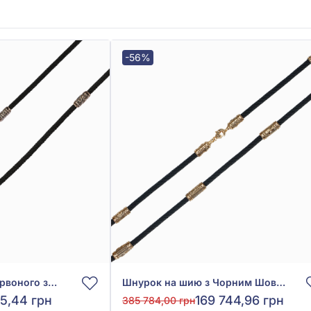
-56%
Шнурок на шию з червоного золота 585° з Чорним Шовком, арт. Ш0033-4в/д3Ко
Шнурок на шию з Чорним Шовком із червоного золота 585°, арт. Ш0032-6в/д4Ко
5,44 грн
169 744,96 грн
385 784,00 грн