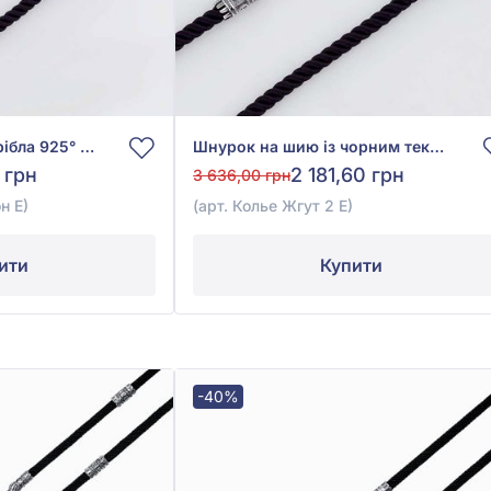
Шнурок на шию зі срібла 925° з чорним текстилем, арт. Колье Жгут 2 тон Е
Шнурок на шию із чорним текстилем зі срібла 925°, арт. Колье Жгут 2 Е
 грн
2 181,60 грн
3 636,00 грн
н Е)
(арт. Колье Жгут 2 Е)
ити
Купити
-40%