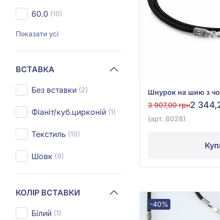
60.0
(10)
Показати усі
ВСТАВКА
Без вставки
(2)
2 344,
3 907,00 грн
Фіаніт/куб.цирконій
(1)
(арт. 8028)
Текстиль
(10)
Куп
Шовк
(9)
КОЛІР ВСТАВКИ
-40%
Білий
(1)