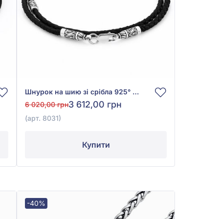
Шнурок на шию зі срібла 925° з Чорним Шовком, арт. 8031
3 612,00 грн
6 020,00 грн
(арт. 8031)
Купити
-40%