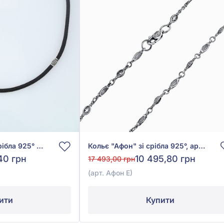
Шнурок на шию зі срібла 925° з чорним шовком, арт. 271/2ш
Кольє "Афон" зі срібла 925°, арт. Афон Е
40 грн
10 495,80 грн
17 493,00 грн
(арт. Афон Е)
ити
Купити