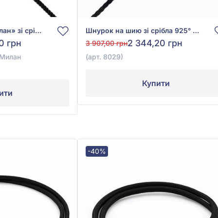
Шнурок на шию «Мілан» зі срібла 925° з Чорним Текстилем, арт. 6010/2
Шнурок на шию зі срібла 925° з чорним шовком, арт. 8029
20 грн
2 344,20 грн
3 907,00 грн
 Милан
(арт. 8029)
Купити
ити
-40%