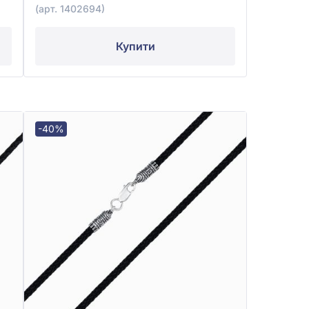
(арт. 1402694)
Купити
-40%