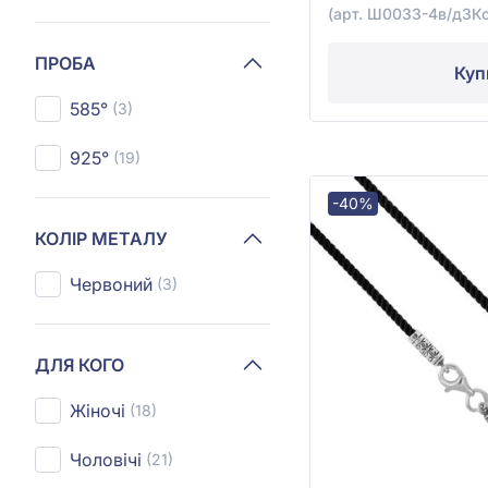
(арт. Ш0033-4в/д3Ко
ПРОБА
Куп
585°
(3)
925°
(19)
-40%
КОЛІР МЕТАЛУ
Червоний
(3)
ДЛЯ КОГО
Жіночі
(18)
Чоловічі
(21)