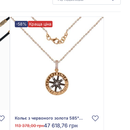
-58%
Краща ціна
Кольє з червоного золота 585° з фіанітом/куб.цирконієм, арт. 1402694
47 618,76 грн
113 378,00 грн