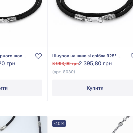
Шнурок на шию з чорного шовку зі сріблом 925°, арт. 8028
Шнурок на шию зі срібла 925° з Чорним Шовком, арт. 8030
20 грн
2 395,80 грн
3 993,00 грн
(арт. 8030)
ити
Купити
-40%