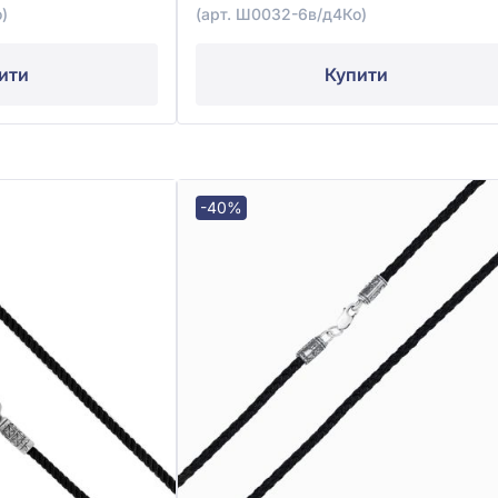
)
(арт. Ш0032-6в/д4Ко)
ити
Купити
-40%