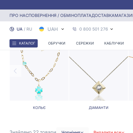
Головна
Кольє, Ювелірні шнурки
Кольє та ювелірні шн
ПРО НАС
ПОВЕРНЕННЯ / ОБМІН
ОПЛАТА
ДОСТАВКА
МАГАЗИ
КОЛЬЄ 
UAH
UA
/
RU
0 800 501 276
КАТАЛОГ
ОБРУЧКИ
СЕРЕЖКИ
КАБЛУЧКИ
КОЛЬЄ
ДІАМАНТИ
Знайдено 22
товари
Чорніння
Видалити все