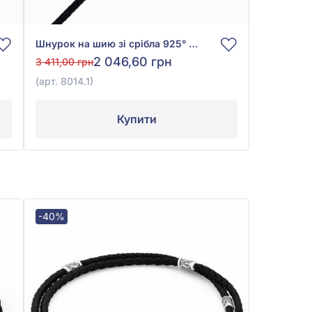
Шнурок на шию зі срібла 925° з чорним шовком, арт. 8014.1
2 046,60 грн
3 411,00 грн
(арт. 8014.1)
Купити
-40%