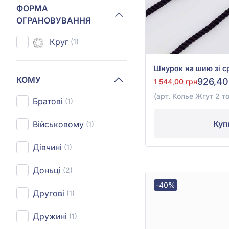
ФОРМА
ОГРАНОВУВАННЯ
Круг
(1)
КОМУ
926,40
1 544,00 грн
(арт. Колье Жгут 2 то
Братові
(1)
Куп
Військовому
(1)
Дівчині
(1)
Доньці
(2)
-40%
Другові
(1)
Дружині
(1)