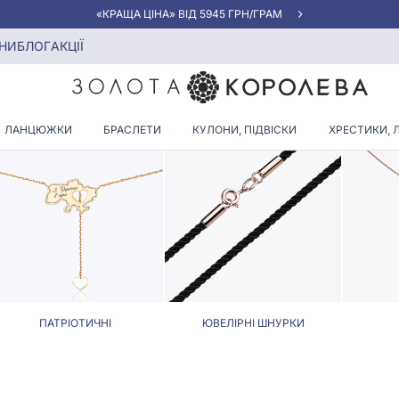
«КРАЩА ЦІНА» ВІД 5945 ГРН/ГРАМ
урки з чорнінням
НИ
БЛОГ
АКЦІЇ
ТА ЮВЕЛІРНІ ШНУРКИ З ЧО
ЛАНЦЮЖКИ
БРАСЛЕТИ
КУЛОНИ, ПІДВІСКИ
ХРЕСТИКИ, 
ПАТРІОТИЧНІ
ЮВЕЛІРНІ ШНУРКИ