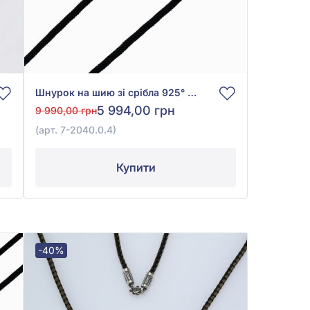
Шнурок на шию зі срібла 925° без вставки, арт. 7-2040.0.4
5 994,00 грн
9 990,00 грн
(арт. 7-2040.0.4)
Купити
-40%