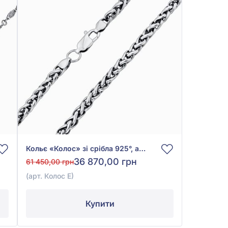
Кольє «Колос» зі срібла 925°, арт. Колос Е
36 870,00 грн
61 450,00 грн
(арт. Колос Е)
Купити