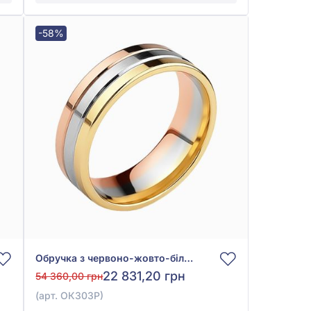
-58%
Обручка з червоно-жовто-білого золота 585°, арт. ОК303Р
22 831,20 грн
54 360,00 грн
(арт. ОК303Р)