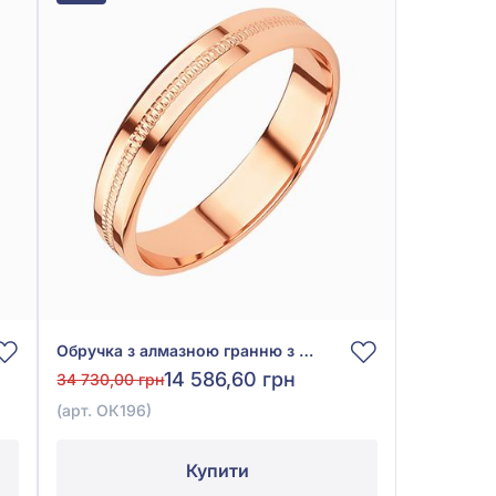
Обручка з алмазною гранню з червоного золота 585°, арт. ОК196
14 586,60 грн
34 730,00 грн
(арт. ОК196)
Купити