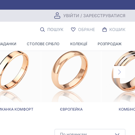
УВІЙТИ / ЗАРЕЄСТРУВАТИСЯ
ПОШУК
ОБРАНЕ
КОШИК
ЛАДАНКИ
СТОЛОВЕ СРІБЛО
КОЛЕКЦІЇ
РОЗПРОДАЖ
ИКАНКА КОМФОРТ
ЄВРОПЕЙКА
КОМБІНО
По новинкам