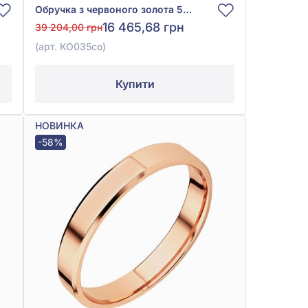
Обручка з червоного золота 585° без вставки, арт. КО035со
16 465,68 грн
39 204,00 грн
(арт. КО035со)
Купити
НОВИНКА
-58%