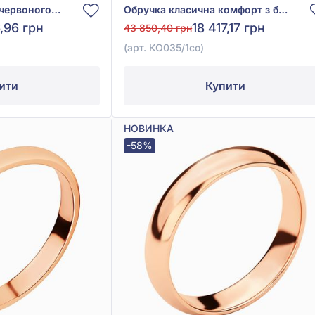
Обручка класична з червоного золота 585°, арт. КО050
Обручка класична комфорт з білого золота 585°, без вставки, арт. КО035/1со
6,96 грн
18 417,17 грн
43 850,40 грн
(арт. КО035/1со)
ити
Купити
НОВИНКА
-58%