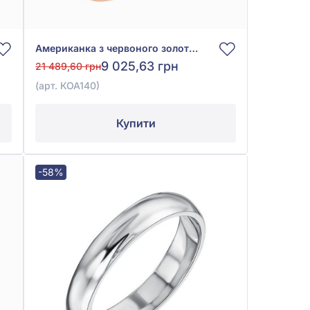
Американка з червоного золота 585°, арт. КОА 140
9 025,63 грн
21 489,60 грн
(арт. КОА140)
Купити
-58%