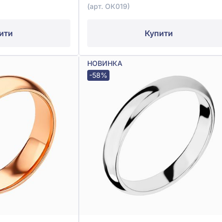
(арт. ОК019)
ити
Купити
НОВИНКА
-58%