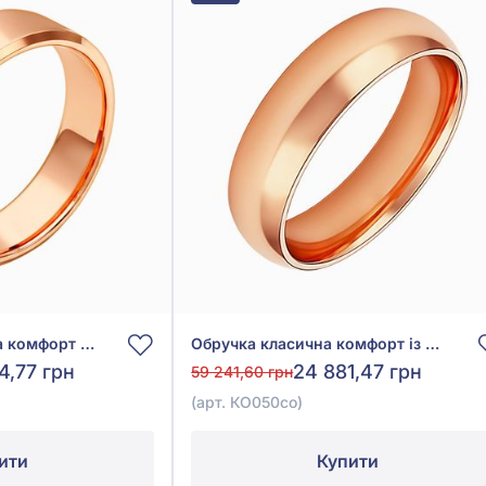
Обручка американка комфорт з червоного золота 585°, арт. КОА 099со
Обручка класична комфорт із червоного золота 585° без вставки, арт. КО050со
4,77 грн
24 881,47 грн
59 241,60 грн
(арт. КО050со)
ити
Купити