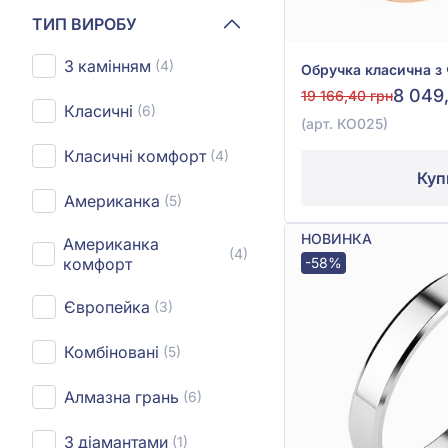
ТИП ВИРОБУ
З камінням
(4)
8 049
19 166,40 грн
Класичні
(6)
(арт. КО025)
Класичні комфорт
(4)
Куп
Американка
(5)
НОВИНКА
Американка
(4)
-58%
комфорт
Європейка
(3)
Комбіновані
(5)
Алмазна грань
(6)
З діамантами
(1)