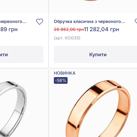
Обручка класична з червоного золота 585°, арт. КО025
Обручка класична з червоного золота 585°, арт. КО035
,89 грн
11 282,04 грн
26 862,00 грн
(арт. КО035)
ити
Купити
НОВИНКА
-58%