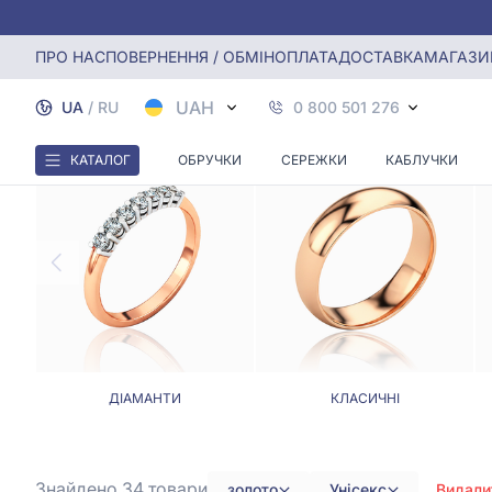
Головна
Обручки
Золоті обручки унісекс
ПРО НАС
ПОВЕРНЕННЯ / ОБМІН
ОПЛАТА
ДОСТАВКА
МАГАЗИ
UAH
UA
/
RU
0 800 501 276
КАТАЛОГ
ОБРУЧКИ
СЕРЕЖКИ
КАБЛУЧКИ
ДІАМАНТИ
КЛАСИЧНІ
Знайдено 34
товари
золото
Унісекс
Видали