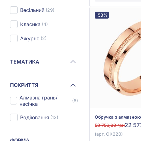
Весільний
(29)
-58%
Класика
(4)
Ажурне
(2)
ТЕМАТИКА
ПОКРИТТЯ
Алмазна грань/
(6)
насічка
Родіювання
(12)
22 57
53 756,00 грн
(арт. ОК220)
ФОРМА