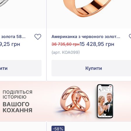
Американка з білого золота 585°, без вставки, арт. КОА 140/1
Американка з червоного золота 585°, без вставки, арт. КОА099
9,25 грн
15 428,95 грн
36 735,60 грн
(арт. КОА099)
ити
Купити
-58%