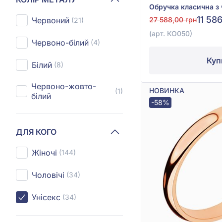
11 58
Червоний
27 588,00 грн
(21)
(арт. КО050)
Червоно-білий
(4)
Куп
Білий
(8)
Червоно-жовто-
НОВИНКА
(1)
білий
-58%
ДЛЯ КОГО
Жіночі
(144)
Чоловічі
(34)
Унісекс
(34)