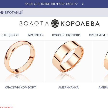
АКЦІЯ ДЛЯ КЛІЄНТІВ "НОВА ПОШТА"
НИ
БЛОГ
АКЦІЇ
ЗОЛОТІ ОБРУЧКИ УНІСЕКС
ЛАНЦЮЖКИ
БРАСЛЕТИ
КУЛОНИ, ПІДВІСКИ
ХРЕСТИКИ, 
КЛАСИЧНІ КОМФОРТ
АМЕРИКАНКА
АМЕР
ти все