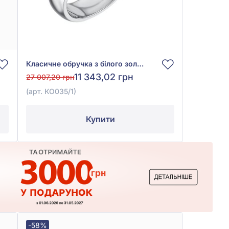
Класичне обручка з білого золота 585°, арт. КО035/1
11 343,02 грн
27 007,20 грн
(арт. КО035/1)
Купити
-58%