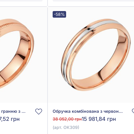
-58%
Обручка з алмазною гранню з червоного золота 585°, арт. ОК220
Обручка комбінована з червоно-білого золота 585°, арт. ОК309
7,52 грн
15 981,84 грн
38 052,00 грн
(арт. ОК309)