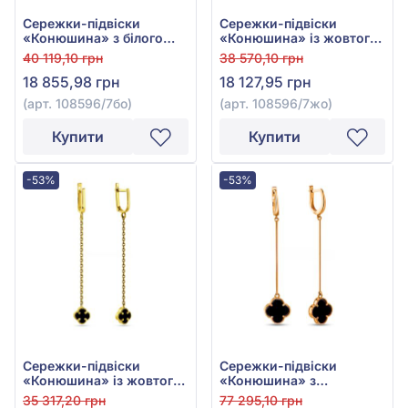
Сережки-підвіски
Сережки-підвіски
«Конюшина» з білого
«Конюшина» із жовтого
золота 585° з Чорним
золота 585° з Чорним
40 119,10 грн
38 570,10 грн
Оніксом, арт. 108596/7бо
Оніксом, арт.
18 855,98 грн
18 127,95 грн
108596/7жо
(арт. 108596/7бо)
(арт. 108596/7жо)
Купити
Купити
-53%
-53%
Сережки-підвіски
Сережки-підвіски
«Конюшина» із жовтого
«Конюшина» з
золота 585° з Чорним
червоного золота 585° з
35 317,20 грн
77 295,10 грн