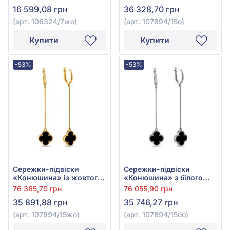
Оніксом, арт.
Чорним Оніксом, арт.
16 599,08 грн
36 328,70 грн
106324/7жо
107894/15о
(арт. 106324/7жо)
(арт. 107894/15о)
Купити
Купити
-53%
-53%
Сережки-підвіски
Сережки-підвіски
«Конюшина» із жовтого
«Конюшина» з білого
золота 585° з Чорним
золота 585° з Чорним
76 365,70 грн
76 055,90 грн
Оніксом, арт.
Оніксом, арт.
35 891,88 грн
35 746,27 грн
107894/15жо
107894/15бо
(арт. 107894/15жо)
(арт. 107894/15бо)