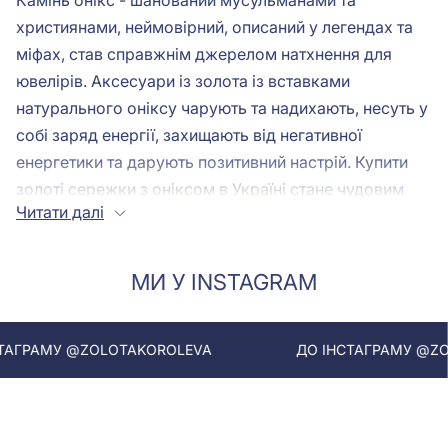
Камінь онікс - шанований мусульманами та
християнами, неймовірний, описаний у легендах та
міфах, став справжнім джерелом натхнення для
ювелірів. Аксесуари із золота із вставками
натурального оніксу чарують та надихають, несуть у
собі заряд енергії, захищають від негативної
енергетики та дарують позитивний настрій. Купити
золоті сережки з оніксом в Україні стане чудовим
Читати далі
вибором для кожного дня на довгі роки.
Кому пасуватимуть золоті сережки з
МИ У INSTAGRAM
оніксом
МУ @ZOLOTAKOROLEVA
ДО ІНСТАГРАМУ @ZOLOTAK
Залежно від призначення вибирають сережки для
кожного дня чи урочистого виходу. Для
повсякденного стилю та доповнення кежуал образу
вибирають моделі класичного плану на англійській