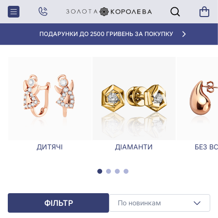
Головна
Сережки
Золоті сережки з оніксом
ЗОЛОТІ СЕРЕЖКИ З ОНІКСОМ
«КРАЩА ЦІНА» ВІД 5945 ГРН/ГРАМ
ДИТЯЧІ
ДІАМАНТИ
БЕЗ В
ФІЛЬТР
По новинкам