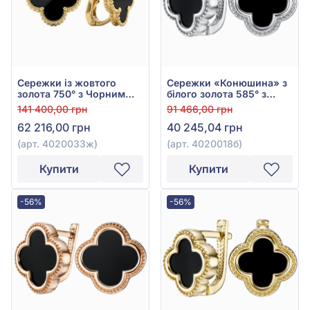
Сережки із жовтого
Сережки «Конюшина» з
золота 750° з Чорним
білого золота 585° з
Оніксом, арт. 4020033ж
Чорним Оніксом, арт.
141 400,00 грн
91 466,00 грн
4020018б
62 216,00 грн
40 245,04 грн
(арт. 4020033ж)
(арт. 4020018б)
Купити
Купити
-56%
-56%