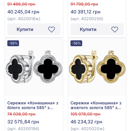
Оніксом, арт. 4020018ж
Чорним Оніксом, арт.
91 466,00 грн
91 798,00 грн
4020020б
40 245,04 грн
40 391,12 грн
(арт. 4020018ж)
(арт. 4020020б)
Купити
Купити
-56%
-56%
Сережки «Конюшина» з
Сережки «Конюшина» з
білого золота 585° з
жовтого золота 585° з
Чорним Оніксом, арт.
Чорним Оніксом, арт.
74 036,00 грн
105 078,00 грн
4020019б
4020020ж
32 575,84 грн
46 234,32 грн
(арт. 4020019б)
(арт. 4020020ж)