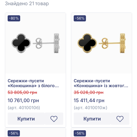
Знайдено 21
товар
-80%
-56%
Сережки-пусети
Сережки-пусети
«Конюшина» з білого
«Конюшина» із жовтого
золота 585° з Чорним
золота 585° з Чорним
53 805,00 грн
35 026,00 грн
Оніксом, арт. 4010010б
Оніксом, арт. 4010010ж
10 761,00 грн
15 411,44 грн
(арт. 4010010б)
(арт. 4010010ж)
Купити
Купити
-56%
-56%