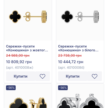
Сережки-пусети
Сережки-пусети
«Конюшина» з жовтого
«Конюшина» з білого
золота 585° з Чорним
золота 585° з Чорним
24 568,00 грн
23 738,00 грн
Оніксом, арт. 4010008ж
Оніксом, арт. 4010008б
10 809,92 грн
10 444,72 грн
(арт. 4010008ж)
(арт. 4010008б)
Купити
Купити
-56%
-56%