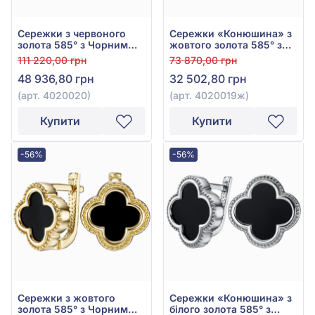
Сережки з червоного
Сережки «Конюшина» з
золота 585° з Чорним
жовтого золота 585° з
Оніксом, арт. 4020020
Чорним Оніксом, арт.
111 220,00 грн
73 870,00 грн
4020019ж
48 936,80 грн
32 502,80 грн
(арт. 4020020)
(арт. 4020019ж)
Купити
Купити
-56%
-56%
Сережки з жовтого
Сережки «Конюшина» з
золота 585° з Чорним
білого золота 585° з