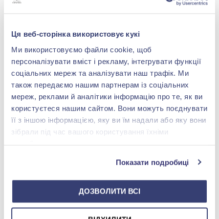
-56%
Ця веб-сторінка використовує кукі
Ми використовуємо файли cookie, щоб
персоналізувати вміст і рекламу, інтегрувати функції
соціальних мереж та аналізувати наш трафік. Ми
також передаємо нашим партнерам із соціальних
мереж, реклами й аналітики інформацію про те, як ви
користуєтеся нашим сайтом. Вони можуть поєднувати
Підвіска-ладанка «Божа
її з іншою інформацією, яку ви їм надали або яку вони
Матір» із червоно-білого
зібрали під час вашого користування їхніми
золота 585° з куб. окс.
33 978,00 грн
цирконію, арт. 07-1074
службами.
14 950,32 грн
(арт. 07-1074)
Показати подробиці
Купити
ДОЗВОЛИТИ ВСІ