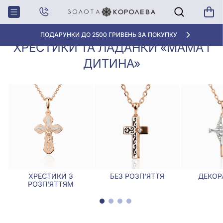
Хрестики,
Хрестики та ладанки «Мама і
Головна
Ладанки
дитина»
АКЦІЯ ДЛЯ КЛІЄНТІВ "НОВА ПОШТА"
ХРЕСТИКИ ТА ЛАДАНКИ «МАМА І
ДИТИНА»
ХРЕСТИКИ З
БЕЗ РОЗП'ЯТТЯ
ДЕКОР
РОЗП'ЯТТЯМ