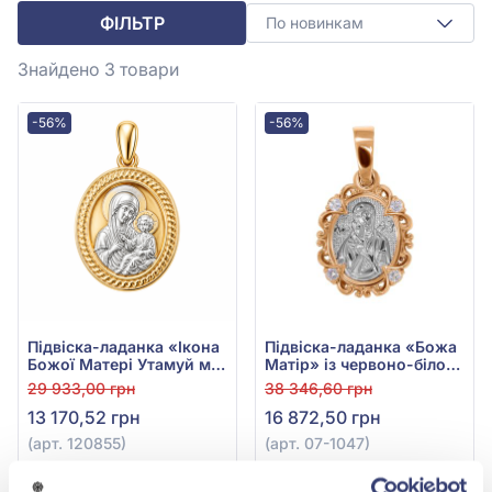
ФІЛЬТР
По новинкам
Знайдено 3
товари
-56%
-56%
Підвіска-ладанка «Ікона
Підвіска-ладанка «Божа
Божої Матері Утамуй мої
Матір» із червоно-білого
печалі» з червоно-білого
золота 585° з фіанітом/
29 933,00 грн
38 346,60 грн
золота 585°, арт. 120855
куб.цирконієм, арт. 07-
13 170,52 грн
16 872,50 грн
1047
(арт. 120855)
(арт. 07-1047)
Купити
Купити