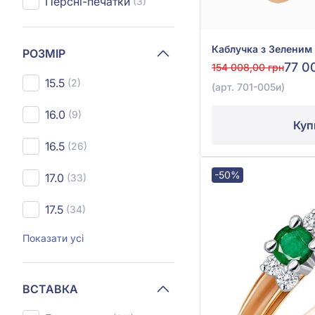
Персні-печатки
(3)
РОЗМІР
77 0
154 008,00 грн
15.5
(2)
(арт. 701-005и)
16.0
(9)
Куп
16.5
(26)
-50%
17.0
(33)
17.5
(34)
Показати усі
ВСТАВКА