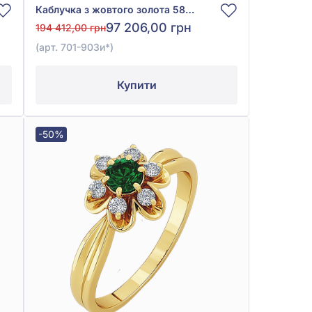
Каблучка з жовтого золота 585° із зеленим смарагдом 1,01ct та діамантами 0,22ct, арт. 701-903и*
97 206,00 грн
194 412,00 грн
(арт. 701-903и*)
Купити
-50%