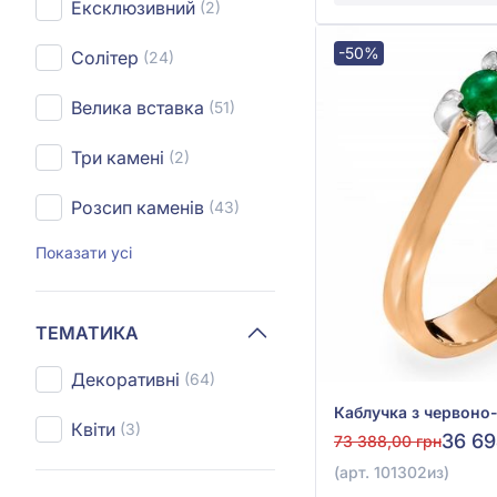
Ексклюзивний
(2)
-50%
Солітер
(24)
Велика вставка
(51)
Три камені
(2)
Розсип каменів
(43)
Показати усі
ТЕМАТИКА
Декоративні
(64)
Квіти
(3)
36 69
73 388,00 грн
(арт. 101302из)