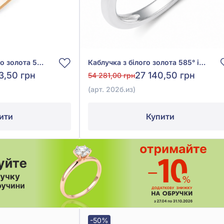
Каблучка з червоного золота 585° із зеленим смарагдом 0,085ct та діамантом 0,066ct, арт. 105260из
Каблучка з білого золота 585° із зеленим смарагдом гідро 0,14ct та діамантами 0,065ct, арт. 202б.из
3,50 грн
27 140,50 грн
54 281,00 грн
(арт. 202б.из)
ити
Купити
-50%