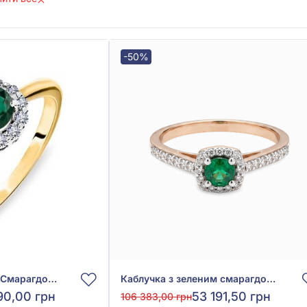
-50%
Каблучка з Зеленим Смарагдом 0,54ct та Діамантом 0,15ct із жовто-білого золота 585°, арт. 701-085и*
Каблучка з зеленим смарагдом 0,27ct та діамантом 0,29ct з червоного золота 585°, арт. КДк7068смр
90,00 грн
53 191,50 грн
106 383,00 грн