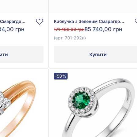
Каблучка з Зеленим Смарагдом 0,22ct та Діамантом 0,21ct із червоного золота 585°, арт. 701-005и
Каблучка з Зеленим Смарагдом 0,35ct та Діамантом 0,2ct із червоно-білого золота 585°, арт. 701-292и
04,00 грн
85 740,00 грн
171 480,00 грн
(арт. 701-292и)
ити
Купити
-50%