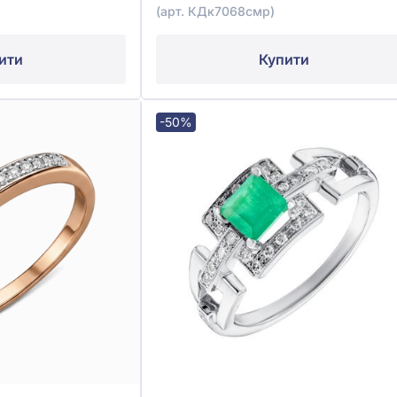
(арт. КДк7068смр)
ити
Купити
-50%