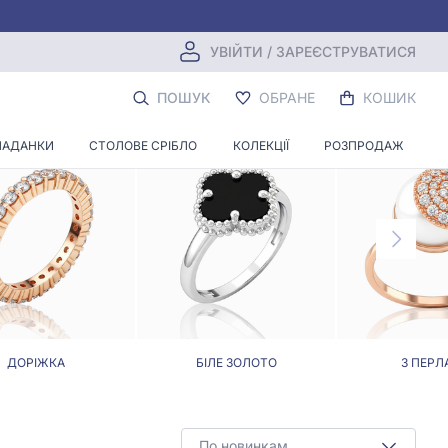
УВІЙТИ / ЗАРЕЄСТРУВАТИСЯ
ДОМ
ПОШУК
ОБРАНЕ
КОШИК
ЛАДАНКИ
СТОЛОВЕ СРІБЛО
КОЛЕКЦІЇ
РОЗПРОДАЖ
ДОРІЖКА
БІЛЕ ЗОЛОТО
З ПЕРЛ
По новинкам