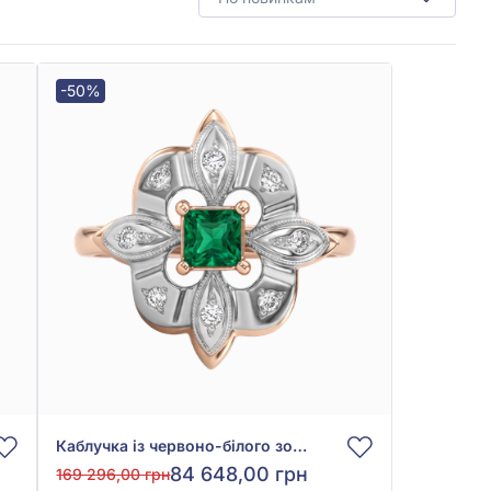
-50%
Каблучка із червоно-білого золота 585° зі смарагдом 0,37ct та діамантом 0,11ct, арт. 701-198и
84 648,00 грн
169 296,00 грн