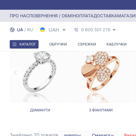
Головна
Каблучки
Золота каблучка з смарагдом
ПРО НАС
ПОВЕРНЕННЯ / ОБМІН
ОПЛАТА
ДОСТАВКА
МАГАЗИ
ЗО
UAH
UA
/
RU
0 800 501 276
КАТАЛОГ
ОБРУЧКИ
СЕРЕЖКИ
КАБЛУЧКИ
ДІАМАНТИ
З ФІАНІТАМИ
Знайдено 70
товарів
золото
Смарагд
Видал