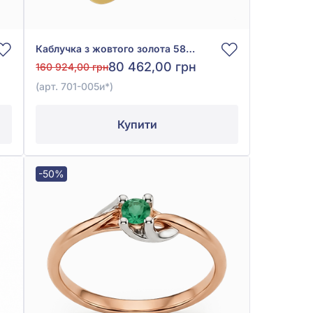
Каблучка з жовтого золота 585° із зеленим смарагдом 0,2ct та діамантами 0,24ct, арт. 701-005и*
80 462,00 грн
160 924,00 грн
(арт. 701-005и*)
Купити
-50%