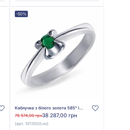
-50%
Каблучка з білого золота 585° із зеленим смарагдом 0,095ct, арт. 101302б.из
38 287,00 грн
76 574,00 грн
(арт. 101302б.из)