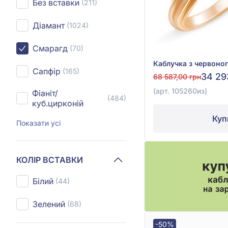
Без вставки
(211)
Діамант
(1024)
Смарагд
(70)
Сапфір
(165)
34 29
68 587,00 грн
(арт. 105260из)
Фіаніт/
(484)
куб.цирконій
Куп
Показати усі
КОЛІР ВСТАВКИ
Білий
(44)
Зелений
(68)
-50%