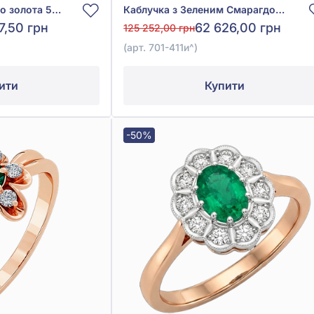
Каблучка з червоного золота 585° зі смарагдом 0,12ct, арт. 150из.ц
Каблучка з Зеленим Смарагдом 0,6ct та Діамантом 0,2ct із білого золота 585°, арт. 701-411и^
7,50 грн
62 626,00 грн
125 252,00 грн
(арт. 701-411и^)
ити
Купити
-50%