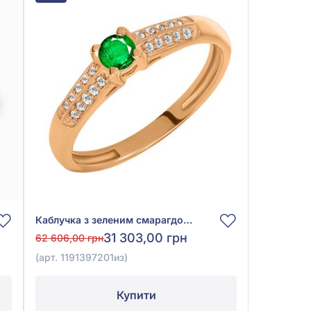
Каблучка з зеленим смарагдом 0,13ct та діамантом 0,1ct з червоного золота 585°, арт. 1191397201
31 303,00 грн
62 606,00 грн
(арт. 1191397201из)
Купити