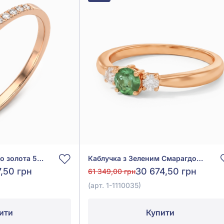
Каблучка з червоного золота 585° із зеленим смарагдом 0,31ct та діамантом 0,1ct, арт. 1-1110002
Каблучка з Зеленим Смарагдом 0,29ct та Діамантом 0,06ct із червоного золота 585°, арт. 1-1110035
7,50 грн
30 674,50 грн
61 349,00 грн
(арт. 1-1110035)
ити
Купити