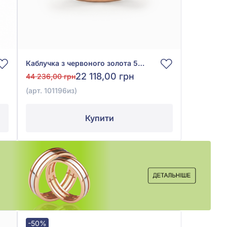
Каблучка з червоного золота 585° із зеленим смарагдом 0,045ct, арт. 101196из
22 118,00 грн
44 236,00 грн
(арт. 101196из)
Купити
-50%