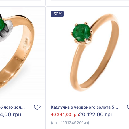
-50%
Каблучка з червоно-білого золота 585° із зеленим смарагдом 0,115ct, арт. 101302из
Каблучка з червоного золота 585° із зеленим смарагдом 0,26ct, арт. 1191249201
4,00 грн
20 122,00 грн
40 244,00 грн
(арт. 1191249201из)