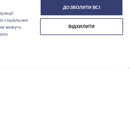
ДОЗВОЛИТИ ВСІ
ункції
із соціальних
ВІДХИЛИТИ
они можуть
шого