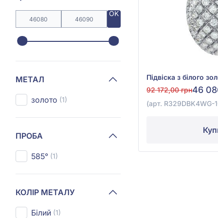
OK
МЕТАЛ
46 08
92 172,00 грн
золото
(1)
(арт. R329DBK4WG-10
Куп
ПРОБА
585°
(1)
КОЛІР МЕТАЛУ
Білий
(1)