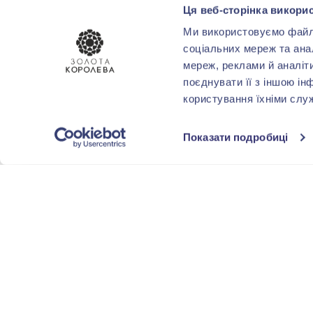
ТЕМАТИКА
Ця веб-сторінка викорис
Ми використовуємо файли 
Декоративні
(1)
соціальних мереж та ана
мереж, реклами й аналіт
поєднувати її з іншою ін
ПОКРИТТЯ
користування їхніми слу
Родіювання
(1)
Показати подробиці
ФОРМА
ОГРАНОВУВАННЯ
Круг
(1)
КОМУ
Доньці
(1)