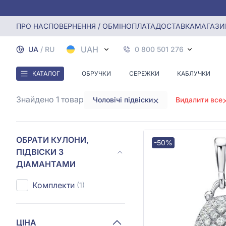
Головна
Кулони, Підвіски з діамантами
Чоловічі підвіс
ПРО НАС
ПОВЕРНЕННЯ / ОБМІН
ОПЛАТА
ДОСТАВКА
МАГАЗИ
ЧО
UAH
UA
/
RU
0 800 501 276
КАТАЛОГ
ОБРУЧКИ
СЕРЕЖКИ
КАБЛУЧКИ
Знайдено 1
товар
Чоловічі підвіски
Видалити все
ОБРАТИ КУЛОНИ,
-50%
ПІДВІСКИ З
ДІАМАНТАМИ
Комплекти
(1)
ЦІНА