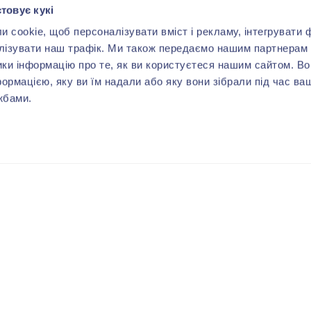
товує кукі
cookie, щоб персоналізувати вміст і рекламу, інтегрувати ф
лізувати наш трафік. Ми також передаємо нашим партнерам 
ики інформацію про те, як ви користуєтеся нашим сайтом. В
формацією, яку ви їм надали або яку вони зібрали під час ва
жбами.