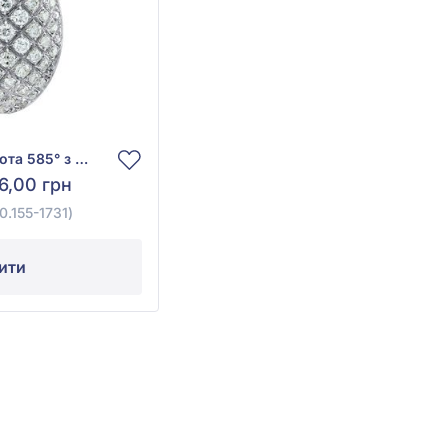
Підвіска з білого золота 585° з діамантом 0,41ct, арт. R329DBK4WG-10.155-1731
6,00 грн
.155-1731)
ити