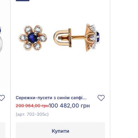
Сережки-пусети з синім сапфіром 0,6ct та діамантом 0,34ct із червоного золота 585°, арт. 702-305с
100 482,00 грн
200 964,00 грн
(арт. 702-305с)
Купити