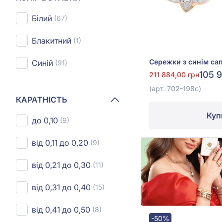
Білий
(67)
Блакитний
(1)
Синій
(91)
105 
211 884,00 грн
(арт. 702-198с)
КАРАТНІСТЬ
Куп
до 0,10
(9)
від 0,11 до 0,20
(9)
від 0,21 до 0,30
(11)
від 0,31 до 0,40
(15)
від 0,41 до 0,50
(8)
-50%