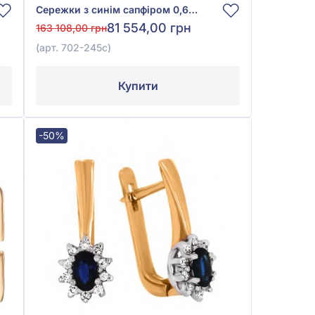
Сережки з синім сапфіром 0,67ct та діамантами 0,08ct із червоного золота 585°, арт. 702-245с
81 554,00 грн
163 108,00 грн
(арт. 702-245с)
Купити
-50%