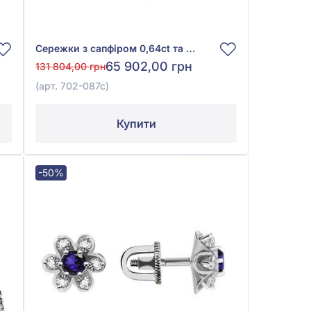
Сережки з сапфіром 0,64ct та діамантом 0,27ct із червоно-білого золота 585°, арт. 702-087с
65 902,00 грн
131 804,00 грн
(арт. 702-087с)
Купити
-50%