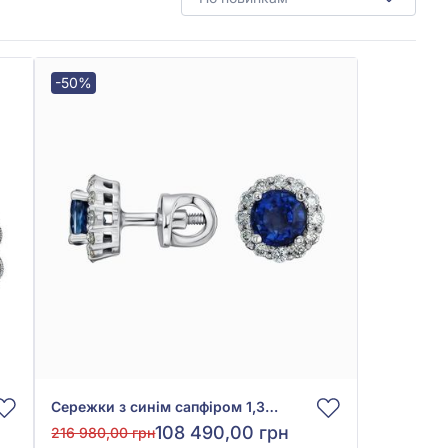
-50%
Сережки з синім сапфіром 1,35ct та діамантами 0,36ct із білого золота 585°, арт. 702-085пс
108 490,00 грн
216 980,00 грн