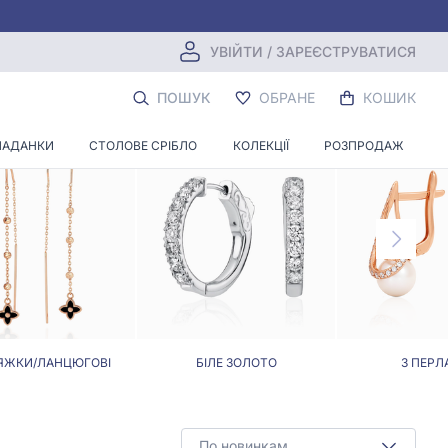
УВІЙТИ / ЗАРЕЄСТРУВАТИСЯ
ЗОЛОТА
ПОШУК
ОБРАНЕ
КОШИК
ЛАДАНКИ
СТОЛОВЕ СРІБЛО
КОЛЕКЦІЇ
РОЗПРОДАЖ
ЯЖКИ/ЛАНЦЮГОВІ
БІЛЕ ЗОЛОТО
З ПЕРЛ
По новинкам