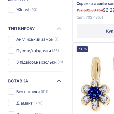
Жіночі
(93)
96 2
192 592,00 грн
(арт. 702-185с)
ТИП ВИРОБУ
Куп
Англійський замок
(1)
-50%
Пусети/гвіздочки
(23)
З підвісом/вісюльки
(11)
ВСТАВКА
Без вставки
(511)
Діамант
(676)