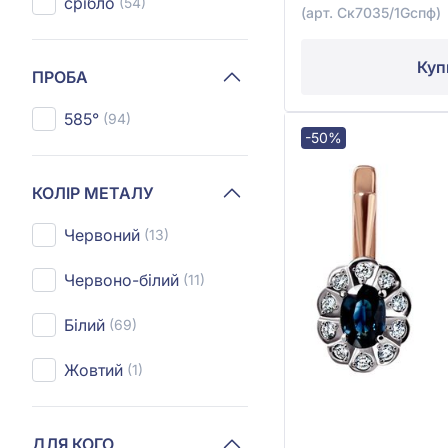
срібло
(54)
(арт. Ск7035/1Gспф)
Куп
ПРОБА
585°
(94)
-50%
КОЛІР МЕТАЛУ
Червоний
(13)
Червоно-білий
(11)
Білий
(69)
Жовтий
(1)
ДЛЯ КОГО