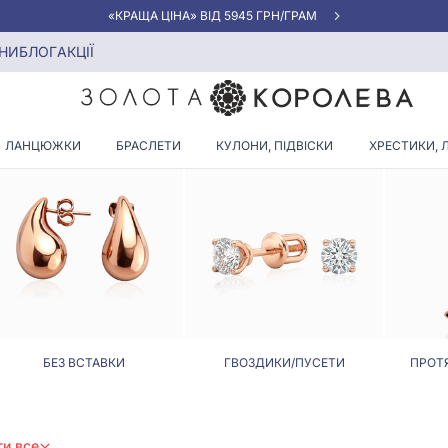
«КРАЩА ЦІНА» ВІД 5945 ГРН/ГРАМ
НИ
БЛОГ
АКЦІЇ
КИ З САПФІРАМИ З БІЛОГО 
ЛАНЦЮЖКИ
БРАСЛЕТИ
КУЛОНИ, ПІДВІСКИ
ХРЕСТИКИ, 
БЕЗ ВСТАВКИ
ГВОЗДИКИ/ПУСЕТИ
ПРОТ
ти все