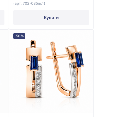
(арт. 702-085пс^)
Купити
-50%