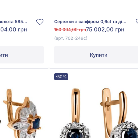
Сережки з жовтого золота 585° з синім сапфіром 0,68ct та діамантами 0,4ct, арт. 702-005с*
Сережки з сапфіром 0,6ct та діамантом 0,09ct із червоно-білого золота 585°, арт. 702-249с
604,00 грн
75 002,00 грн
150 004,00 грн
(арт. 702-249с)
ити
Купити
-50%