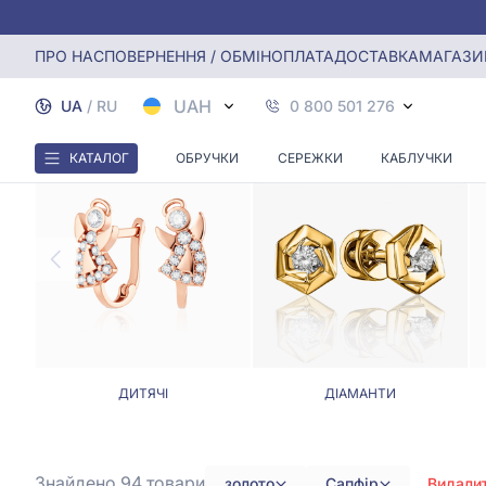
Головна
Сережки
Сережки з сапфірами з білого золота
ПРО НАС
ПОВЕРНЕННЯ / ОБМІН
ОПЛАТА
ДОСТАВКА
МАГАЗИ
СЕРЕЖ
UAH
UA
/
RU
0 800 501 276
КАТАЛОГ
ОБРУЧКИ
СЕРЕЖКИ
КАБЛУЧКИ
ДИТЯЧІ
ДІАМАНТИ
Знайдено 94
товари
золото
Сапфір
Видали