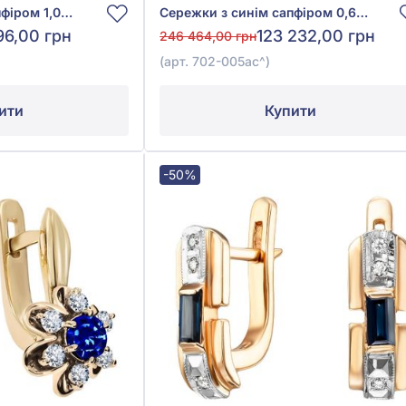
Сережки з синім сапфіром 1,05ct та діамантом 0,31ct із червоно-білого золота 585°, арт. 702-185с
Сережки з синім сапфіром 0,62ct та діамантом 0,39ct із білого золота 585°, арт. 702-005ас
96,00 грн
123 232,00 грн
246 464,00 грн
(арт. 702-005ас^)
ити
Купити
-50%