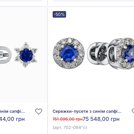
-50%
Сережки-пусети з синім сапфіром 0,55ct та діамантами 0,17ct із білого золота 585°, арт. 702-307с
Сережки-пусети з синім сапфіром 0,6ct та діамантами 0,26ct із білого золота 585°, арт. 702-084^с
44,00 грн
75 548,00 грн
151 096,00 грн
(арт. 702-084^с)