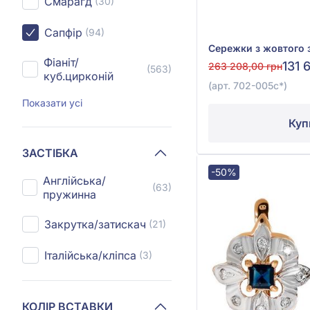
Смарагд
(30)
Сапфір
(94)
Фіаніт/
131 
263 208,00 грн
(563)
куб.цирконій
(арт. 702-005с*)
Показати усі
Куп
ЗАСТІБКА
-50%
Англійська/
(63)
пружинна
Закрутка/затискач
(21)
Італійська/кліпса
(3)
КОЛІР ВСТАВКИ