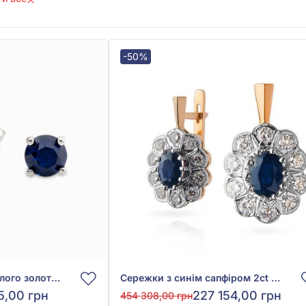
-50%
Сережки-пусети з білого золота 585° із синім гідротермальним сапфіром 3,86ct, арт. Ск7035/1Gспф
Сережки з синім сапфіром 2ct та діамантами 0,61ct із червоно-білого золота 585°, арт. 702-292с
5,00 грн
227 154,00 грн
454 308,00 грн