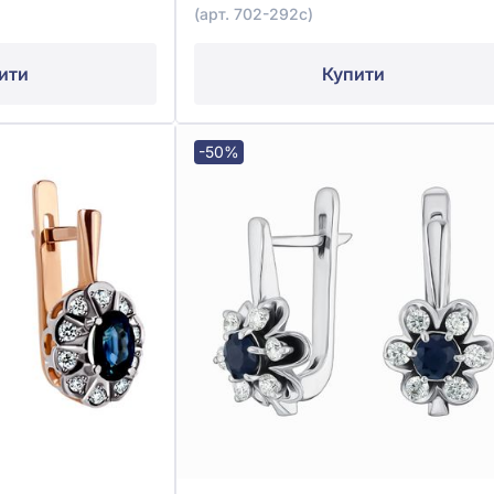
(арт. 702-292с)
ити
Купити
-50%