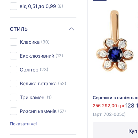
від 0,51 до 0,99
(8)
СТИЛЬ
Класика
(30)
Ексклюзивний
(13)
Солітер
(23)
Велика вставка
(52)
Три камені
(1)
128 
256 292,00 грн
Розсип каменів
(57)
(арт. 702-005с)
Показати усі
Куп