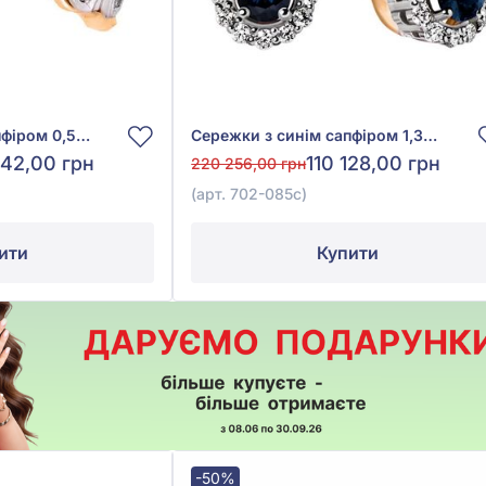
Сережки з синім сапфіром 0,56ct та діамантом 0,2ct з червоно-білого золота 585°, арт. 702-198с
Сережки з синім сапфіром 1,33ct та діамантами 0,31ct із червоно-білого золота 585°, арт. 702-085с
942,00 грн
110 128,00 грн
220 256,00 грн
(арт. 702-085с)
ити
Купити
-50%