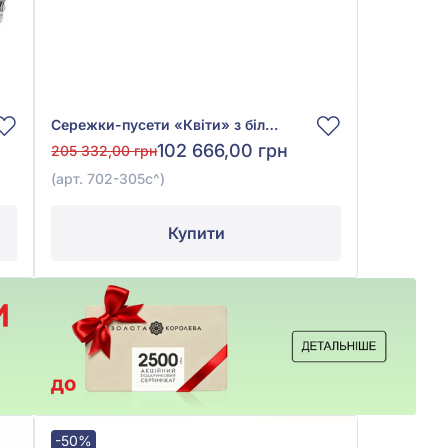
Сережки-пусети «Квіти» з білого золота 585° із синім сапфіром 0,73ct та діамантом 0,4ct, арт. 702-305с
102 666,00 грн
205 332,00 грн
(арт. 702-305с^)
Купити
-50%