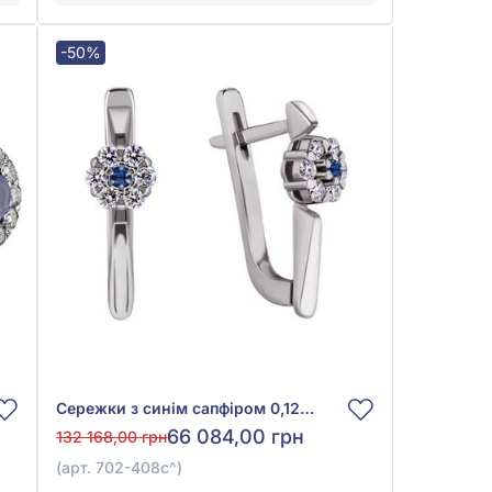
-50%
Сережки з синім сапфіром 0,12ct та діамантами 0,25ct із білого золота 585°, арт. 702-408с
66 084,00 грн
132 168,00 грн
(арт. 702-408с^)