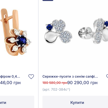
Сережки з синім сапфіром 0,49ct та діамантом 0,42ct із червоного золота 585°, арт. 702-005с
Сережки-пусети з синім сапфіром 0,42ct та діамантами 0,38ct із білого золота 585°, арт. 702-384с
146,00 грн
90 290,00 грн
180 580,00 грн
(арт. 702-384с^)
ити
Купити