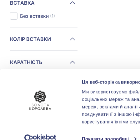
ВСТАВКА
Без вставки
(1)
КОЛІР ВСТАВКИ
КАРАТНІСТЬ
Ця веб-сторінка викорис
СТИЛЬ
Ми використовуємо файли 
Ексклюзивний
(1)
соціальних мереж та ана
мереж, реклами й аналіт
Ланки
(1)
поєднувати її з іншою ін
користування їхніми слу
ТЕМАТИКА
Показати подробиці