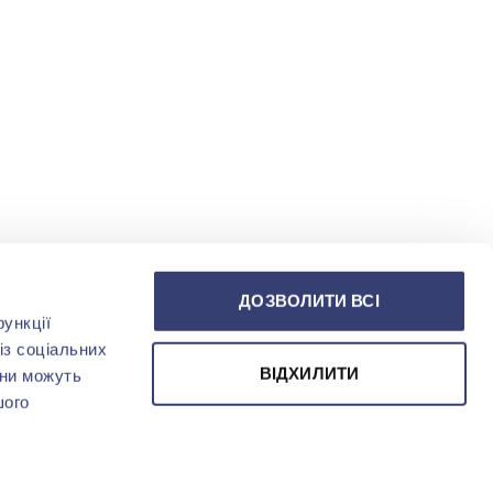
ДОЗВОЛИТИ ВСІ
ункції
із соціальних
ВІДХИЛИТИ
они можуть
шого