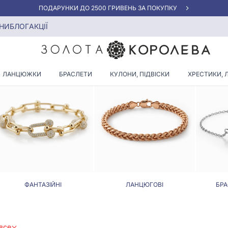
«КРАЩА ЦІНА» ВІД 5945 ГРН/ГРАМ
летіння
НИ
БЛОГ
АКЦІЇ
ПАНЦИРНОГО ФАНТАЗІЙНОГ
ЛАНЦЮЖКИ
БРАСЛЕТИ
КУЛОНИ, ПІДВІСКИ
ХРЕСТИКИ, 
ФАНТАЗІЙНІ
ЛАНЦЮГОВІ
БРА
все