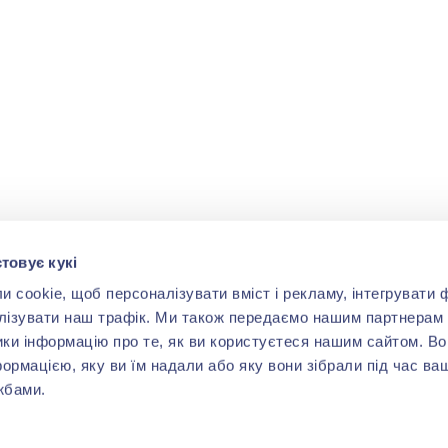
товує кукі
cookie, щоб персоналізувати вміст і рекламу, інтегрувати ф
лізувати наш трафік. Ми також передаємо нашим партнерам 
ики інформацію про те, як ви користуєтеся нашим сайтом. В
формацією, яку ви їм надали або яку вони зібрали під час ва
жбами.