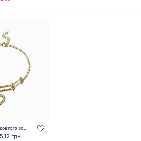
Браслет «Серце» із жовтого золота 585°, арт. 2010130ж
5,12 грн