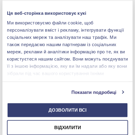
Ця веб-сторінка використовує кукі
Ми використовуємо файли cookie, щоб
персоналізувати вміст і рекламу, інтегрувати функції
соціальних мереж та аналізувати наш трафік. Ми
також передаємо нашим партнерам із соціальних
мереж, реклами й аналітики інформацію про те, як ви
Чайник із срібла 925° ,
користуєтеся нашим сайтом. Вони можуть поєднувати
арт. 2.8.0187
її з іншою інформацією, яку ви їм надали або яку вони
242 685,00 грн
зібрали під час вашого користування їхніми
194 148,00 грн
службами.
(арт. 2.8.0187)
Показати подробиці
Купити
ДОЗВОЛИТИ ВСІ
МИ У INSTAGRAM
ВІДХИЛИТИ