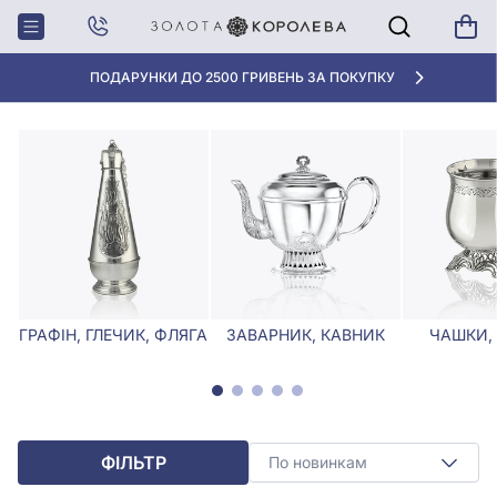
Головна
Столове срібло
Срібні заварники та кавники
СРІБНІ ЗАВАРНИКИ ТА КАВНИКИ
ПОДАРУНКИ ДО 2500 ГРИВЕНЬ ЗА ПОКУПКУ
ГРАФІН, ГЛЕЧИК, ФЛЯГА
ЗАВАРНИК, КАВНИК
ЧАШКИ,
ФІЛЬТР
По новинкам