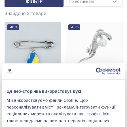
ФІЛЬТР
По новинкам
Знайдено 2
товари
-40%
-40%
Шпилька "Серце" з
Брошка зі срібла 925° з
срібла 925° з синьою та
фіанітом/куб.цирконієм
Ця веб-сторінка використовує кукі
жовтою емаллю, арт.
та перлами, арт. 800011
1 922,00 грн
4 977,00 грн
590037
Ми використовуємо файли cookie, щоб
1 153,20 грн
2 986,20 грн
персоналізувати вміст і рекламу, інтегрувати функції
(арт. 590037)
(арт. 800011)
соціальних мереж та аналізувати наш трафік. Ми
Купити
Купити
також передаємо нашим партнерам із соціальних