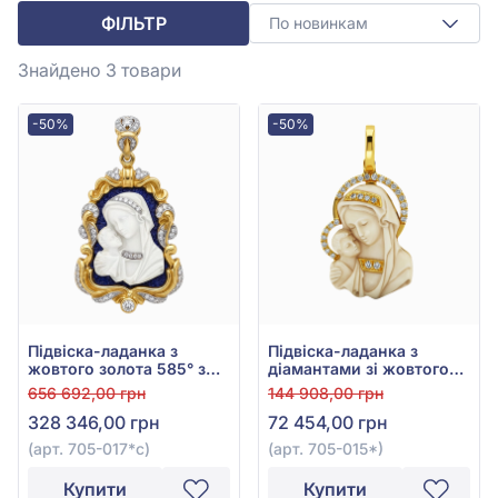
ФІЛЬТР
По новинкам
Знайдено 3
товари
-50%
-50%
Підвіска-ладанка з
Підвіска-ладанка з
жовтого золота 585° з
діамантами зі жовтого
синім сапфіром 0,6ct,
золота 585° зі слоновою
656 692,00 грн
144 908,00 грн
слоновою кісткою та
кісткою та діамантом
328 346,00 грн
72 454,00 грн
діамантом 0,32ct, арт.
0,1ct, арт. 705-015*
705-017*с
(арт. 705-017*с)
(арт. 705-015*)
Купити
Купити