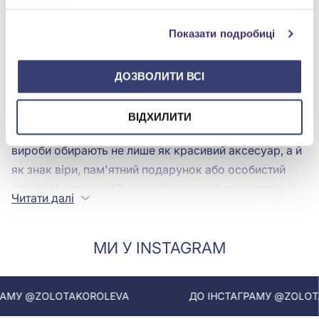
службами.
Хрестики та ладанки зі слоновою
кісткою – прикраси з духовним
Показати подробиці
змістом
ДОЗВОЛИТИ ВСІ
Хрестики та ладанки зі слоновою кісткою поєднують
ювелірну естетику, теплий молочний відтінок вставки
ВІДХИЛИТИ
та особливу символіку натільної прикраси. Такі
вироби обирають не лише як красивий аксесуар, а й
як знак віри, пам'ятний подарунок або особистий
оберіг. У каталозі “Золотої Королеви” представлені
Читати далі
хрестики, ладанки
для щоденного носіння,
святкових подій, хрестин і важливих сімейних дат.
МИ У INSTAGRAM
Слонова кість в ювелірному дизайні цінується за
м'який природний тон, делікатний блиск і здатність
гармонійно поєднуватися з дорогоцінними
МУ @ZOLOTAKOROLEVA
ДО ІНСТАГРАМУ @ZOLOTAK
металами. Вставка може виглядати дуже стримано