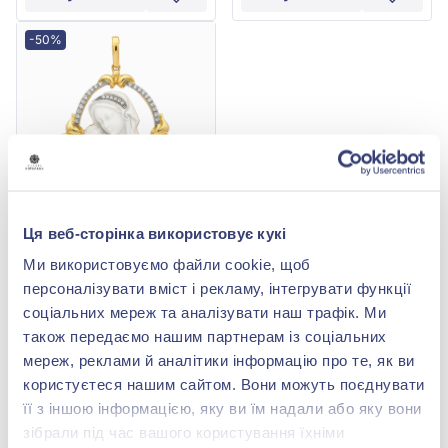
-50%
Ця веб-сторінка використовує кукі
Підвіска-ладанка з
жовтого золота 585° зі
Ми використовуємо файли cookie, щоб
слоновою кісткою та
277 404,00 грн
персоналізувати вміст і рекламу, інтегрувати функції
діамантом 0,16ct, арт.
138 702,00 грн
705-018*
соціальних мереж та аналізувати наш трафік. Ми
(арт. 705-018*)
також передаємо нашим партнерам із соціальних
мереж, реклами й аналітики інформацію про те, як ви
Купити
користуєтеся нашим сайтом. Вони можуть поєднувати
її з іншою інформацією, яку ви їм надали або яку вони
зібрали під час вашого користування їхніми