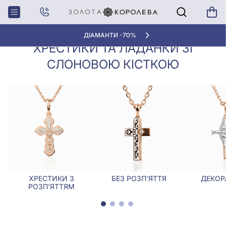
Хрестики,
Хрестики та ладанки зі слоновою
Головна
Ладанки
кісткою
ДІАМАНТИ -70%
ХРЕСТИКИ ТА ЛАДАНКИ ЗІ
СЛОНОВОЮ КІСТКОЮ
ХРЕСТИКИ З
БЕЗ РОЗП'ЯТТЯ
ДЕКОР
РОЗП'ЯТТЯМ