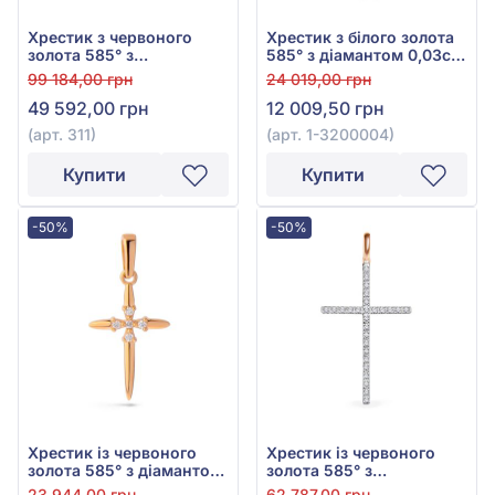
Хрестик з червоного
Хрестик з білого золота
золота 585° з
585° з діамантом 0,03ct,
діамантами 0,516ct, арт.
арт. 1-3200004
99 184,00 грн
24 019,00 грн
311
49 592,00 грн
12 009,50 грн
(арт. 311)
(арт. 1-3200004)
Купити
Купити
-50%
-50%
Хрестик із червоного
Хрестик із червоного
золота 585° з діамантом
золота 585° з
0,03ct, арт. 2-3100009
діамантами 0,21ct, арт.
23 944,00 грн
62 787,00 грн