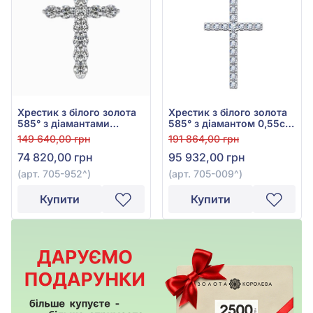
Хрестик з білого золота
Хрестик з білого золота
585° з діамантами
585° з діамантом 0,55ct,
0,58ct, арт. 705-952
арт. 705-009
149 640,00 грн
191 864,00 грн
74 820,00 грн
95 932,00 грн
(арт. 705-952^)
(арт. 705-009^)
Купити
Купити