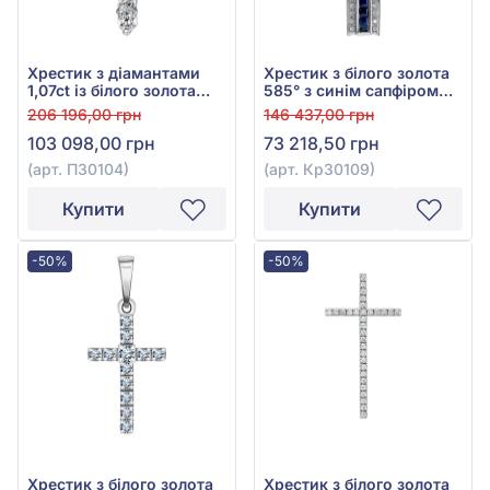
Хрестик з діамантами
Хрестик з білого золота
1,07ct із білого золота
585° з синім сапфіром
750°, арт. П30104
2,76ct та діамантом
206 196,00 грн
146 437,00 грн
0,25ct, арт. Кр30109
103 098,00 грн
73 218,50 грн
(арт. П30104)
(арт. Кр30109)
Купити
Купити
-50%
-50%
Хрестик з білого золота
Хрестик з білого золота