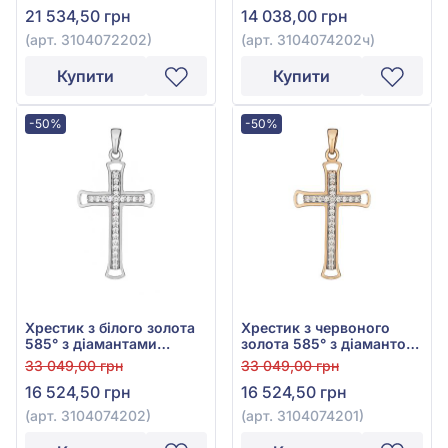
21 534,50 грн
14 038,00 грн
(арт. 3104072202)
(арт. 3104074202ч)
Купити
Купити
-50%
-50%
Хрестик з білого золота
Хрестик з червоного
585° з діамантами
золота 585° з діамантом
0,09ct, арт. 3104074202
0,09ct, арт. 3104074201
33 049,00 грн
33 049,00 грн
16 524,50 грн
16 524,50 грн
(арт. 3104074202)
(арт. 3104074201)