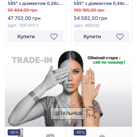
585° з діамантом 0,26ct,
585° з діамантом 0,44ct,
арт. 705-011
арт. п602б
95 404,00 грн
109 165,00 грн
47 702,00 грн
54 582,50 грн
(арт. 705-011^)
(арт. п602б)
Купити
Купити
-50%
-50%