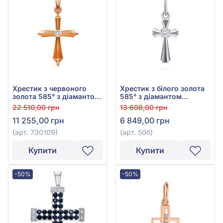
Хрестик з червоного
Хрестик з білого золота
золота 585° з діамантом
585° з діамантом
0,04ct, арт. 730109
0,028ct, арт. 50б
22 510,00 грн
13 698,00 грн
11 255,00 грн
6 849,00 грн
(арт. 730109)
(арт. 50б)
Купити
Купити
-50%
-50%