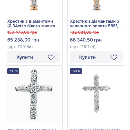
Хрестик з діамантами
Хрестик з діамантами з
(0,34ct) з білого золота
червоного золота 585°,
585°, арт. П191бк
Діамант 0,34ct, арт.
130 476,00 грн
132 681,00 грн
П191кб
65 238,00 грн
66 340,50 грн
(арт. П191бк)
(арт. П191кб)
Купити
Купити
-50%
-50%