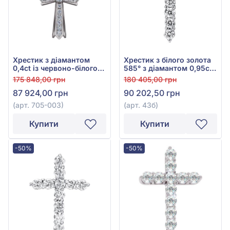
Хрестик з діамантом
Хрестик з білого золота
0,4ct із червоно-білого
585° з діамантом 0,95ct,
золота 585°, арт. 705-003
арт. 43б
175 848,00 грн
180 405,00 грн
87 924,00 грн
90 202,50 грн
(арт. 705-003)
(арт. 43б)
Купити
Купити
-50%
-50%