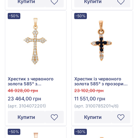
Купити
Купити
-50%
-50%
Хрестик з червоного
Хрестик із червоного
золота 585° з
золота 585° з прозорим
діамантами 0,23ct, арт.
діамантом 0,07ct та
46 928,00 грн
23 102,00 грн
3104072201
чорним діамантом
23 464,00 грн
11 551,00 грн
0,09ct, арт. 3100785201ч/
б
(арт. 3104072201)
(арт. 3100785201ч/б)
Купити
Купити
-50%
-50%