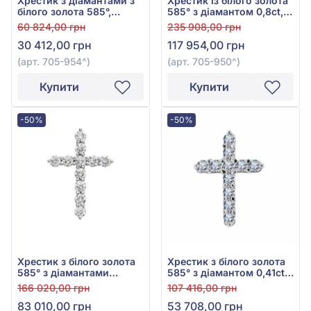
Хрестик з діамантами з
Хрестик із білого золота
білого золота 585°,
585° з діамантом 0,8ct,
Діамант 0,19ct, арт. 705-
арт. 705-950
60 824,00 грн
235 908,00 грн
954
30 412,00 грн
117 954,00 грн
(арт. 705-954^)
(арт. 705-950^)
Купити
Купити
-50%
-50%
Хрестик з білого золота
Хрестик з білого золота
585° з діамантами
585° з діамантом 0,41ct,
0,68ct, арт. 705-955
арт. 705-953
166 020,00 грн
107 416,00 грн
83 010,00 грн
53 708,00 грн