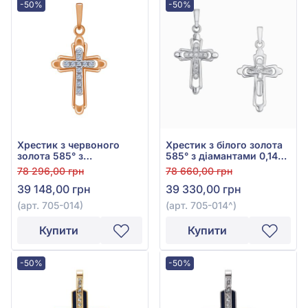
-50%
-50%
Хрестик з червоного
Хрестик з білого золота
золота 585° з
585° з діамантами 0,14ct,
діамантами 0,16ct, арт.
арт. 705-014
78 296,00 грн
78 660,00 грн
705-014
39 148,00 грн
39 330,00 грн
(арт. 705-014)
(арт. 705-014^)
Купити
Купити
-50%
-50%