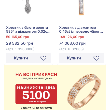
Хрестик з білого золота
Хрестик з діамантом
585° з діамантом 0,02ct,
0,46ct із червоно-білого
арт. 1-3200006
золота 585°, арт. 6-
59 165,00 грн
148 126,00 грн
32065
29 582,50 грн
74 063,00 грн
(арт. 1-3200006)
(арт. 6-32065)
Купити
Купити