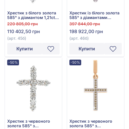
Хрестик з білого золота
Хрестик із білого золота
585° з діамантом 1,21ct,
585° з діамантами
арт. 45б
2,035ct, арт. 46б
220 805,00 грн
397 844,00 грн
110 402,50 грн
198 922,00 грн
(арт. 45б)
(арт. 46б)
Купити
Купити
-50%
-50%
Хрестик з червоного
Хрестик з червоного
золота 585° з
золота 585° з