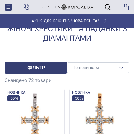
Хрестики з
Жіночі хрестики та ладанки з
Головна
діамантами
діамантами
АКЦІЯ ДЛЯ КЛІЄНТІВ "НОВА ПОШТА"
ЖІНОЧІ ХРЕСТИКИ ТА ЛАДАНКИ З
ДІАМАНТАМИ
ФІЛЬТР
По новинкам
Знайдено 72
товари
НОВИНКА
НОВИНКА
-50%
-50%