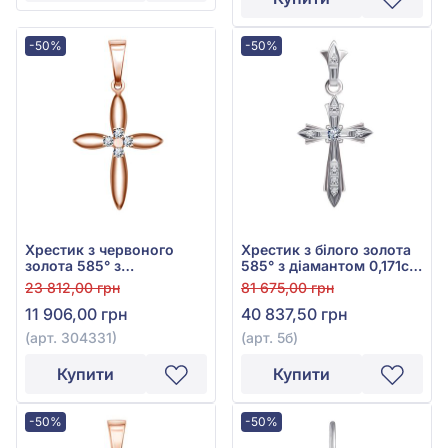
-50%
-50%
Хрестик з червоного
Хрестик з білого золота
золота 585° з
585° з діамантом 0,171ct,
діамантами 0,052ct, арт.
арт. 5б
23 812,00 грн
81 675,00 грн
304331
11 906,00 грн
40 837,50 грн
(арт. 304331)
(арт. 5б)
Купити
Купити
-50%
-50%