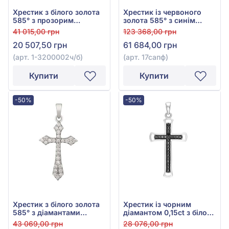
Хрестик з білого золота
Хрестик із червоного
585° з прозорим
золота 585° з синім
діамантом 0,11ct та
сапфіром 1,24ct та
41 015,00 грн
123 368,00 грн
чорним діамантом
діамантами 0,12ct, арт.
20 507,50 грн
61 684,00 грн
0,15ct, арт. 1-3200002ч/б
17сапф
(арт. 1-3200002ч/б)
(арт. 17сапф)
Купити
Купити
-50%
-50%
Хрестик з білого золота
Хрестик із чорним
585° з діамантами
діамантом 0,15ct з білого
0,23ct, арт. 3104072202
золота 585°, арт.
43 069,00 грн
28 076,00 грн
3104074202ч