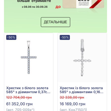
-50%
-50%
Хрестик з білого золота
Хрестик із білого золота
585° з діамантом 0,37ct,
585° з діамантами 0,16ct,
арт. 705-009а
арт. Крк7150/1
122 704,00 грн
32 338,00 грн
61 352,00 грн
16 169,00 грн
(арт. 705-009а^)
(арт. Крк7150/1)