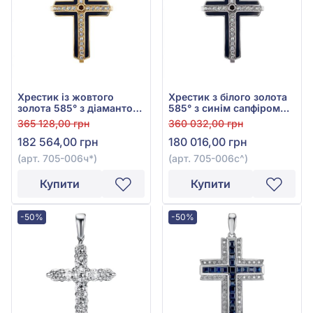
Хрестик із жовтого
Хрестик з білого золота
золота 585° з діамантом
585° з синім сапфіром
0,6ct та чорною емаллю,
0,14ct та діамантами
365 128,00 грн
360 032,00 грн
арт. 705-006ч
0,59ct, арт. 705-006с
182 564,00 грн
180 016,00 грн
(арт. 705-006ч*)
(арт. 705-006с^)
Купити
Купити
-50%
-50%