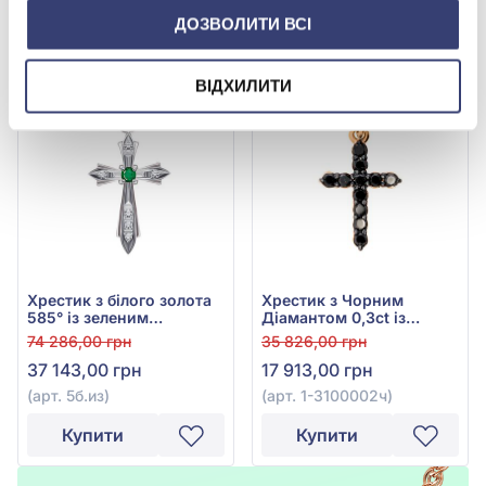
ДОЗВОЛИТИ ВСІ
Купити
Купити
-50%
-50%
ВІДХИЛИТИ
Хрестик з білого золота
Хрестик з Чорним
585° із зеленим
Діамантом 0,3ct із
смарагдом 0,13ct та
червоного золота 585°,
74 286,00 грн
35 826,00 грн
діамантами 0,112ct, арт.
арт. 1-3100002ч
37 143,00 грн
17 913,00 грн
5б.из
(арт. 5б.из)
(арт. 1-3100002ч)
Купити
Купити