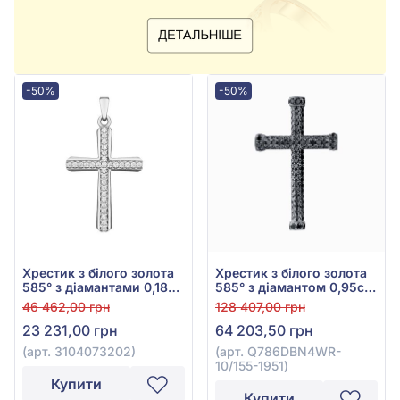
-50%
-50%
Хрестик з білого золота
Хрестик з білого золота
585° з діамантами 0,18ct,
585° з діамантом 0,95ct,
арт. 3104073202
арт. Q786DBN4WR-
46 462,00 грн
128 407,00 грн
10/155-1951
23 231,00 грн
64 203,50 грн
(арт. 3104073202)
(арт. Q786DBN4WR-
10/155-1951)
Купити
Купити