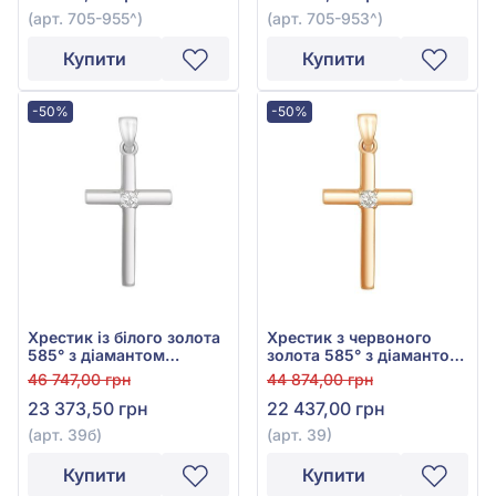
(арт. 705-955^)
(арт. 705-953^)
Купити
Купити
-50%
-50%
Хрестик із білого золота
Хрестик з червоного
585° з діамантом
золота 585° з діамантом
0,095ct, арт. 39б
0,085ct, арт. 39
46 747,00 грн
44 874,00 грн
23 373,50 грн
22 437,00 грн
(арт. 39б)
(арт. 39)
Купити
Купити