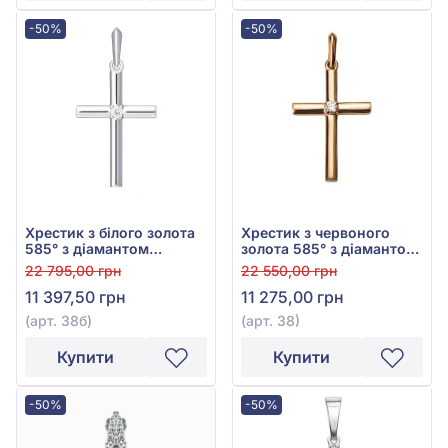
-50%
-50%
Хрестик з білого золота
Хрестик з червоного
585° з діамантом
золота 585° з діамантом
0,024ct, арт. 38б
0,024ct, арт. 38
22 795,00 грн
22 550,00 грн
11 397,50 грн
11 275,00 грн
(арт. 38б)
(арт. 38)
Купити
Купити
-50%
-50%