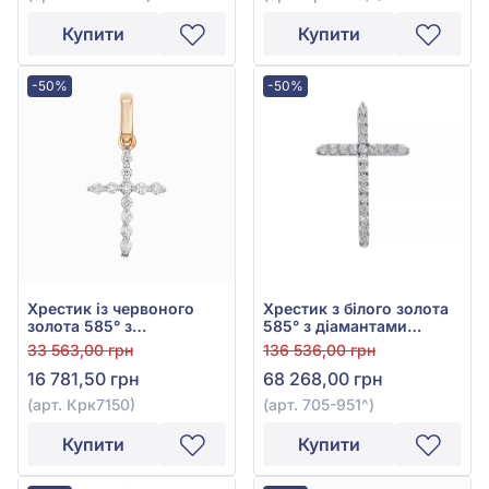
Купити
Купити
-50%
-50%
Хрестик із червоного
Хрестик з білого золота
золота 585° з
585° з діамантами
діамантами 0,16ct, арт.
0,58ct, арт. 705-951
33 563,00 грн
136 536,00 грн
Крк7150
16 781,50 грн
68 268,00 грн
(арт. Крк7150)
(арт. 705-951^)
Купити
Купити