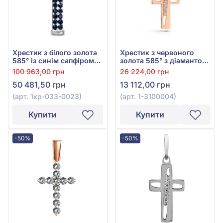
Хрестик з білого золота
Хрестик з червоного
585° із синім сапфіром
золота 585° з діамантом
0,68ct та діамантом
0,03ct, арт. 1-3100004
100 963,00 грн
26 224,00 грн
0,03ct, арт. 1кр-033-
50 481,50 грн
13 112,00 грн
0023
(арт. 1кр-033-0023)
(арт. 1-3100004)
Купити
Купити
-50%
-50%