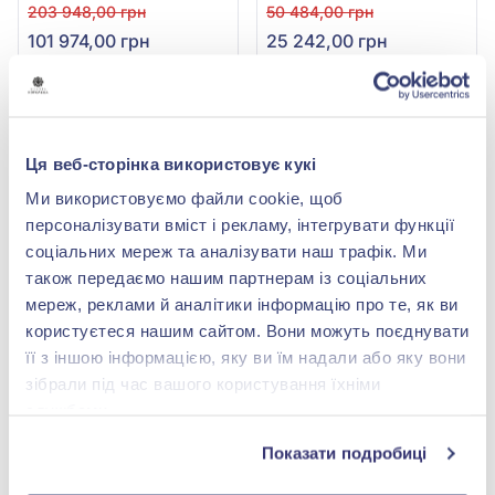
діамантами 1,11ct, арт. 45
коричневим діамантом
203 948,00 грн
50 484,00 грн
0,161ct, арт. 321231к
101 974,00 грн
25 242,00 грн
(арт. 45)
(арт. 321231к)
Купити
Купити
-50%
-50%
Ця веб-сторінка використовує кукі
Ми використовуємо файли cookie, щоб
персоналізувати вміст і рекламу, інтегрувати функції
соціальних мереж та аналізувати наш трафік. Ми
також передаємо нашим партнерам із соціальних
мереж, реклами й аналітики інформацію про те, як ви
користуєтеся нашим сайтом. Вони можуть поєднувати
її з іншою інформацією, яку ви їм надали або яку вони
зібрали під час вашого користування їхніми
Хрестик з червоного
Хрестик з білого золота
золота 585° з
585° з діамантом
службами.
діамантами 0,16ct, арт.
0,465ct, арт. 311б
29 638,00 грн
81 888,00 грн
3100785201
Показати подробиці
14 819,00 грн
40 944,00 грн
(арт. 3100785201)
(арт. 311б)