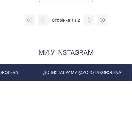
Сторінка 1 з 2
МИ У INSTAGRAM
ДО ІНСТАГРАМУ @ZOLOTAKOROLEVA
ДО ІНС