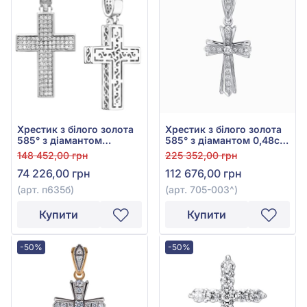
Хрестик з білого золота
Хрестик з білого золота
585° з діамантом
585° з діамантом 0,48ct,
0,395ct, арт. п635б
арт. 705-003
148 452,00 грн
225 352,00 грн
74 226,00 грн
112 676,00 грн
(арт. п635б)
(арт. 705-003^)
Купити
Купити
-50%
-50%