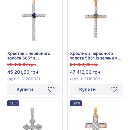
Хрестик з червоного
Хрестик з червоного
золота 585° з
золота 585° із зеленим
діамантами 0,35ct та
смарагдом 0,1ct та
90 403,00 грн
94 832,00 грн
синім сапфіром 0,13ct,
діамантами 0,38ct, арт.
45 201,50 грн
47 416,00 грн
арт. 1-3120003
1-3110003
(арт. 1-3120003)
(арт. 1-3110003)
Купити
Купити
-50%
-50%