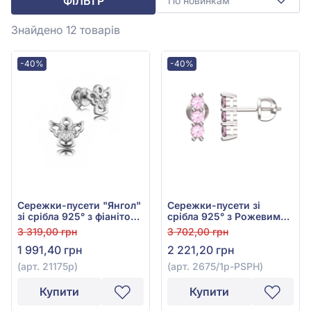
ФІЛЬТР
По новинкам
Знайдено 12
товарів
-40%
-40%
Сережки-пусети "Янгол"
Сережки-пусети зі
зі срібла 925° з фіанітом/
срібла 925° з Рожевим
куб.цирконієм, арт.
Сапфіром, арт. 2675/1р-
3 319,00 грн
3 702,00 грн
21175р
PSPH
1 991,40 грн
2 221,20 грн
(арт. 21175р)
(арт. 2675/1р-PSPH)
Купити
Купити