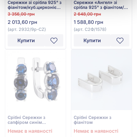
Сережки зі срібла 925° з
Сережки «Ангел» зі
фіанітом/куб.цирконієм,
срібла 925° з фіанітом/
арт. 2932/9p-CZ
куб.цирконієм, арт.
3 356,00 грн
2 648,00 грн
С2Ф/1578
2 013,60 грн
1 588,80 грн
(арт. 2932/9p-CZ)
(арт. С2Ф/1578)
Купити
Купити
Срiбнi Сережки з
Срiбнi Сережки з
сапфіром синім
фіанітом
гідротермальним
Немає в наявності
Немає в наявності