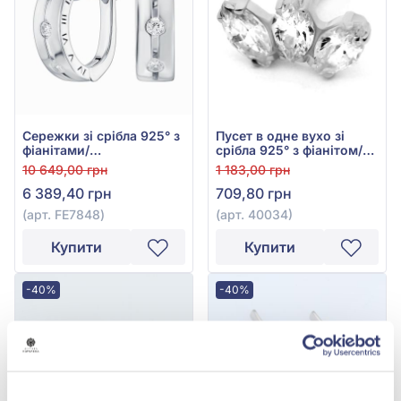
Сережки зі срібла 925° з
Пусет в одне вухо зі
фіанітами/
срібла 925° з фіанітом/
куб.цирконієм, арт.
куб.цирконієм, арт.
10 649,00 грн
1 183,00 грн
FE7848
40034
6 389,40 грн
709,80 грн
(арт. FE7848)
(арт. 40034)
Купити
Купити
-40%
-40%