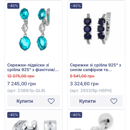
-40%
-40%
Сережки-підвіски зі
Сережки зі срібла 925° з
срібла 925° з фіанітом/
синім сапфіром та
куб.цирконієм та
фіанітом, арт. 2933/9р-
12 075,00 грн
5 541,00 грн
блакитним кварцем, арт.
HSPH
7 245,00 грн
3 324,60 грн
2389/1р-QLB
(арт. 2389/1р-QLB)
(арт. 2933/9р-HSPH)
Купити
Купити
-40%
-40%