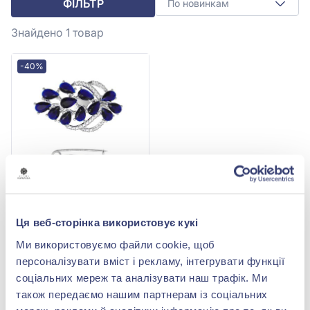
ФІЛЬТР
По новинкам
Знайдено 1
товар
-40%
Брошка зі срібла 925° із
синім сапфіром гідро. та
Ця веб-сторінка використовує кукі
фіанітом/куб.цирконієм,
11 045,00 грн
арт. 7187р-HSPH
Ми використовуємо файли cookie, щоб
6 627,00 грн
персоналізувати вміст і рекламу, інтегрувати функції
(арт. 7187р-HSPH)
соціальних мереж та аналізувати наш трафік. Ми
Купити
також передаємо нашим партнерам із соціальних