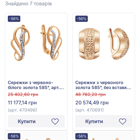
Знайдено 7
товарів
-56%
-56%
Сережки з червоно-
Сережки з червоного
білого золота 585°, арт.
золота 585°, без вставки,
470496
арт. 470691
25 402,60 грн
46 760,20 грн
11 177,14 грн
20 574,49 грн
(арт. 470496)
(арт. 470691)
Купити
Купити
-56%
-56%