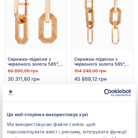
Сережки-підвіски з
Сережки-підвіски з
червоного золота 585°,
червоного золота 585°,
арт. 400307
б/в, арт. 470676
68 890,00 грн
104 248,00 грн
30 311,60 грн
45 869,12 грн
(арт. 400307)
(арт. 470676)
Купити
Купити
-56%
-58%
Краща ціна
Ця веб-сторінка використовує кукі
Ми використовуємо файли cookie, щоб
персоналізувати вміст і рекламу, інтегрувати функції