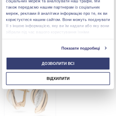
соціальних мереж та аналізувати наш трафік. Ми
також передаємо нашим партнерам із соціальних
мереж, реклами й аналітики інформацію про те, як ви
користуєтеся нашим сайтом. Вони можуть поєднувати
її з іншою інформацією, яку ви їм надали або яку вони
Сережки-підвіски
Сережки «Квіти» з
зібрали під час вашого користування їхніми
«Конюшина» з
жовтого золота 585°, арт.
службами.
червоного золота 585°,
390592
35 358,00 грн
99 434,00 грн
без вставки, арт.
15 557,52 грн
41 762,28 грн
4020025
Показати подробиці
(арт. 4020025)
(арт. 390592)
Купити
Купити
ДОЗВОЛИТИ ВСІ
ВІДХИЛИТИ