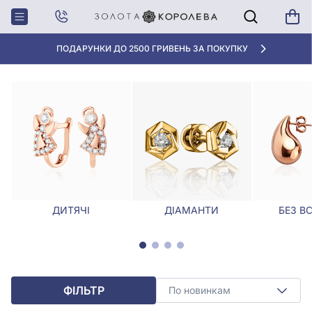
Головна
Сережки
Сережки з лазерною обробкою
СЕРЕЖКИ З ЛАЗЕРНОЮ ОБРОБКОЮ
АКЦІЯ ДЛЯ КЛІЄНТІВ "НОВА ПОШТА"
ДИТЯЧІ
ДІАМАНТИ
БЕЗ В
ФІЛЬТР
По новинкам